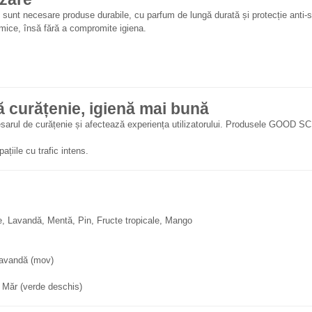
: sunt necesare produse durabile, cu parfum de lungă durată și protecție anti-st
onomice, însă fără a compromite igiena.
nă curățenie, igienă mai bună
necesarul de curățenie și afectează experiența utilizatorului. Produsele GOOD
ațiile cu trafic intens.
e, Lavandă, Mentă, Pin, Fructe tropicale, Mango
 Lavandă (mov)
, Măr (verde deschis)