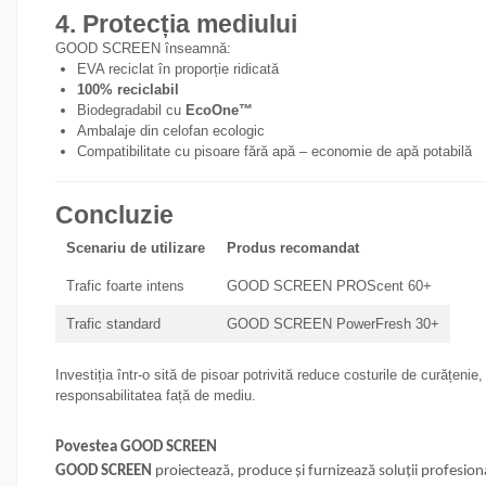
4. Protecția mediului
GOOD SCREEN înseamnă:
EVA reciclat în proporție ridicată
100% reciclabil
Biodegradabil cu
EcoOne™
Ambalaje din celofan ecologic
Compatibilitate cu pisoare fără apă – economie de apă potabilă
Concluzie
Scenariu de utilizare
Produs recomandat
Trafic foarte intens
GOOD SCREEN PROScent 60+
Trafic standard
GOOD SCREEN PowerFresh 30+
Investiția într-o sită de pisoar potrivită reduce costurile de curățenie,
responsabilitatea față de mediu.
Povestea GOOD SCREEN
GOOD SCREEN
proiectează, produce și furnizează soluții profesio