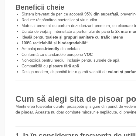
Beneficii cheie
Sistem brevetat de peri ce acoperă
95% din suprafață
, prevenin
Reduce răspândirea bacteriilor și virusurilor
Material brevetat cu parfum dezodorizant premium, cu eliberare t
Durată de viață și intensitate a parfumului de până la
2x mai mar
Ideală pentru
toalete și grupuri sanitare cu trafic intens
100% reciclabilă și biodegradabilă
*
Ambalaj
eco-friendly
din celofan
Conformă cu standardele europene
VOC
Non-toxică pentru mediu, inclusiv pentru sursele de apă
Compatibilă cu
pisoare fără apă
Design modern, disponibil într-o gamă variată de
culori și parfu
Cum să alegi sita de pisoar pot
Menținerea toaletelor curate, proaspete și sigure din punct de vedere 
de pisoar
. Aceasta nu doar combate mirosurile neplăcute, ci previne s
1. Ia în considerare frecvența de util