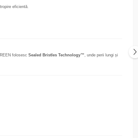
ropire eficientă.
 SCREEN folosesc
Sealed Bristles Technology™
, unde perii lungi și