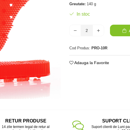
Greutate:
140 g
In stoc
A
Cod Produs:
PRO-10R
Adauga la Favorite
RETUR PRODUSE
SUPORT CL
14 zile termen legal de retur al
Suport clienti de Luni pa