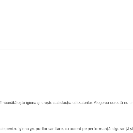
 îmbunătățește igiena și crește satisfacția utilizatorilor. Alegerea corectă nu țin
nale pentru igiena grupurilor sanitare, cu accent pe performanță, siguranță