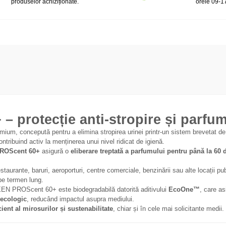
produselor achiziționate.
orele 09-1
otecție anti-stropire și parfum 
mium, concepută pentru a elimina stropirea urinei printr-un sistem brevetat de
ontribuind activ la menținerea unui nivel ridicat de igienă.
ROScent 60+
asigură o
eliberare treptată a parfumului pentru până la 60 d
staurante, baruri, aeroporturi, centre comerciale, benzinării sau alte locații pu
 pe termen lung.
 PROScent 60+ este biodegradabilă datorită aditivului
EcoOne™
, care a
 ecologic
, reducând impactul asupra mediului.
ient al mirosurilor și sustenabilitate
, chiar și în cele mai solicitante medii.