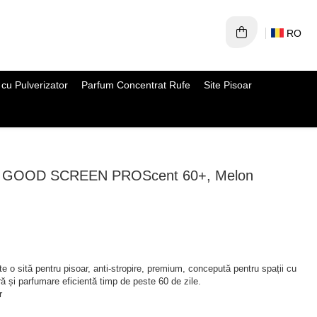
RO
cu Pulverizator
Parfum Concentrat Rufe
Site Pisoar
pire GOOD SCREEN PROScent 60+, Melon
e o sită pentru pisoar, anti-stropire, premium, concepută pentru spații cu
ară și parfumare eficientă timp de peste 60 de zile.
r