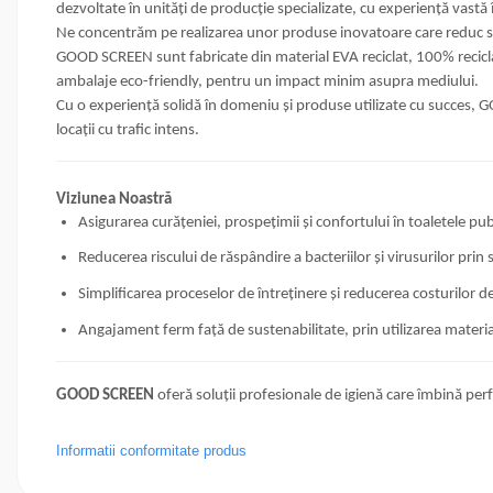
dezvoltate în unități de producție specializate, cu experiență vastă 
Ne concentrăm pe realizarea unor produse inovatoare care reduc stro
GOOD SCREEN sunt fabricate din material EVA reciclat, 100% reciclab
ambalaje eco-friendly, pentru un impact minim asupra mediului.
Cu o experiență solidă în domeniu și produse utilizate cu succes, GOO
locații cu trafic intens.
Viziunea Noastră
Asigurarea curățeniei, prospețimii și confortului în toaletele pub
Reducerea riscului de răspândire a bacteriilor și virusurilor prin s
Simplificarea proceselor de întreținere și reducerea costurilor d
Angajament ferm față de sustenabilitate, prin utilizarea materiale
GOOD SCREEN
oferă soluții profesionale de igienă care îmbină perf
Informatii conformitate produs