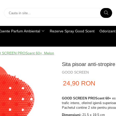
Esente Parfum Ambiental
Rezerve Spray Good Scent
Odorizant 
OOD SCREEN PROScent 60+, Melon
Sita pisoar anti-stro
GOOD SCREEN
24,90 RON
GOOD SCREEN PROScent 60+
est
trafic intens, oferind igienă superio
Pachetul contine 2 site pentru pisoa
Dimensiuni:
21.5 x 19.5 cm