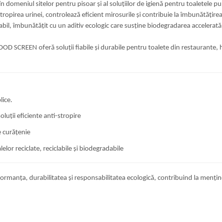
în domeniul sitelor pentru pisoar și al soluțiilor de igienă pentru toaletele p
pirea urinei, controlează eficient mirosurile și contribuie la îmbunătățirea 
il, îmbunătățit cu un aditiv ecologic care susține biodegradarea accelerată î
D SCREEN oferă soluții fiabile și durabile pentru toalete din restaurante, hot
lice.
oluții eficiente anti-stropire
e curățenie
lor reciclate, reciclabile și biodegradabile
ormanța, durabilitatea și responsabilitatea ecologică, contribuind la menține