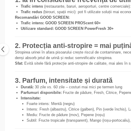
Trafic intens
(restaurante, baruri, aeroporturi, centre comerciale)
Trafic redus
(birouri, spații mici): pot fi utilizate soluții mai ec
Recomandări GOOD SCREEN:
Trafic intens:
GOOD SCREEN PROScent 60+
Utilizare standard:
GOOD SCREEN PowerFresh 30+
2. Protecția anti-stropire = mai puți
Stropirea urinei în afara pisoarului crește riscul de contaminare, 
denși absorb jetul de urină și reduc semnificativ stropirea.
Sfat:
Evită sitele fără protecție anti-stropire de calitate, mai ales în sp
3. Parfum, intensitate și durată
Durată:
30 zile vs. 60 zile – costuri mai mici pe termen lung
Parfumuri disponibile:
Fructe de pădure, Fresh, Citrice, Pepen
Intensitate:
Foarte intens: Mentă (negru)
Intens: Fresh (albastru), Citrice (galben), Pin (verde închis),
Mediu: Fructe de pădure (mov), Pepene (roșu)
Subtil: Fructe tropicale (transparent), Mango (roșu-portocaliu)