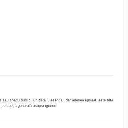
e sau spațiu public. Un detaliu esențial, dar adesea ignorat, este
sita
d percepția generală asupra igienei.