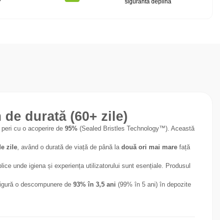
7
siguranta deplina
de durată (60+ zile)
 peri cu o acoperire de
95%
(Sealed Bristles Technology™). Această
e zile
, având o durată de viață de până la
două ori mai mare
față
blice unde igiena și experiența utilizatorului sunt esențiale. Produsul
sigură o descompunere de
93% în 3,5 ani
(99% în 5 ani) în depozite