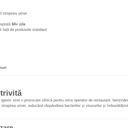
d stropirea urinei
reptată
60+ zile
i
față de produsele standard
muri
rivită
igienic este o provocare zilnică pentru orice operator de restaurant, benzinări
tropirea urinei, reducând răspândirea bacteriilor și virusurilor și îmbunătățin
izare