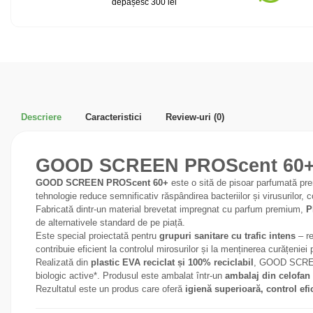
depășesc 300 lei
Descriere
Caracteristici
Review-uri
(0)
GOOD SCREEN PROScent 60+ – pr
GOOD SCREEN PROScent 60+
este o sită de pisoar parfumată pre
tehnologie reduce semnificativ răspândirea bacteriilor și virusurilor, c
Fabricată dintr-un material brevetat impregnat cu parfum premium,
P
de alternativele standard de pe piață.
Este special proiectată pentru
grupuri sanitare cu trafic intens
– re
contribuie eficient la controlul mirosurilor și la menținerea curățeniei
Realizată din
plastic EVA reciclat și 100% reciclabil
, GOOD SCREEN
biologic active*. Produsul este ambalat într-un
ambalaj din celofan
Rezultatul este un produs care oferă
igienă superioară, control efic