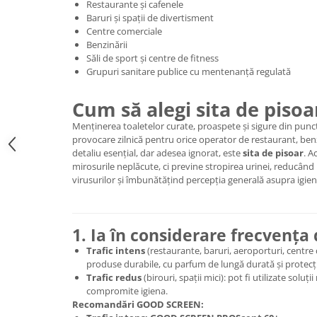
Restaurante și cafenele
Baruri și spații de divertisment
Centre comerciale
Benzinării
Săli de sport și centre de fitness
Grupuri sanitare publice cu mentenanță regulată
Cum să alegi sita de pisoa
Menținerea toaletelor curate, proaspete și sigure din punct
provocare zilnică pentru orice operator de restaurant, benz
detaliu esențial, dar adesea ignorat, este
sita de pisoar
. A
mirosurile neplăcute, ci previne stropirea urinei, reducând 
virusurilor și îmbunătățind percepția generală asupra igien
1. Ia în considerare frecvența 
Trafic intens
(restaurante, baruri, aeroporturi, centre
produse durabile, cu parfum de lungă durată și protecție
Trafic redus
(birouri, spații mici): pot fi utilizate soluț
compromite igiena.
Recomandări GOOD SCREEN: