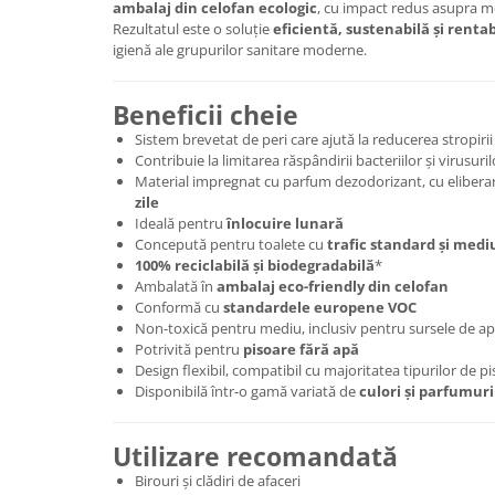
ambalaj din celofan ecologic
, cu impact redus asupra m
Rezultatul este o soluție
eficientă, sustenabilă și rentab
igienă ale grupurilor sanitare moderne.
Beneficii cheie
Sistem brevetat de peri care ajută la reducerea stropirii
Contribuie la limitarea răspândirii bacteriilor și virusuril
Material impregnat cu parfum dezodorizant, cu elibera
zile
Ideală pentru
înlocuire lunară
Concepută pentru toalete cu
trafic standard și medi
100% reciclabilă și biodegradabilă
*
Ambalată în
ambalaj eco-friendly din celofan
Conformă cu
standardele europene VOC
Non-toxică pentru mediu, inclusiv pentru sursele de a
Potrivită pentru
pisoare fără apă
Design flexibil, compatibil cu majoritatea tipurilor de p
Disponibilă într-o gamă variată de
culori și parfumuri
Utilizare recomandată
Birouri și clădiri de afaceri