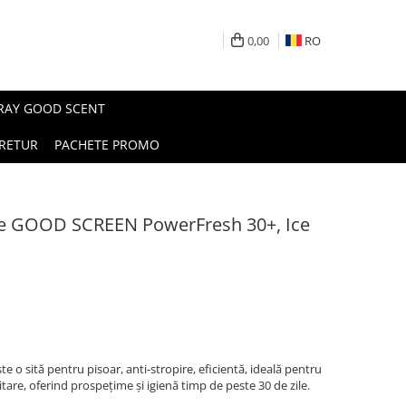
0,00
RO
PRAY GOOD SCENT
RETUR
PACHETE PROMO
pire GOOD SCREEN PowerFresh 30+, Ice
te o sită pentru pisoar, anti-stropire, eficientă, ideală pentru
itare, oferind prospețime și igienă timp de peste 30 de zile.