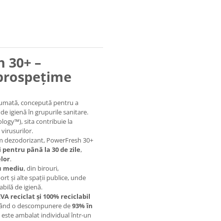
 30+ –
 prospețime
rfumată, concepută pentru a
de igienă în grupurile sanitare.
logy™), sita contribuie la
 virusurilor.
um dezodorizant, PowerFresh 30+
 pentru până la 30 de zile
,
lor
.
au mediu
, din birouri,
ort și alte spații publice, unde
abilă de igienă.
EVA reciclat și 100% reciclabil
ngând o descompunere de
93% în
l este ambalat individual într-un