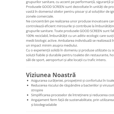
grupurilor sanitare, cu accent pe performanță, siguranță și
Produsele GOOD SCREEN sunt dezvoltate în unități de produ
vastă în domeniul sitelor pentru pisoar și al soluțiilor de i
zonele comerciale.
Ne concentrăm pe realizarea unor produse inovatoare care 
controlează eficient mirosurile și contribuie la îmbunătățire
grupurile sanitare. Toate produsele GOOD SCREEN sunt fabr
100% reciclabil, îmbunătățit cu un aditiv ecologic care sus
medii biologic active. Ambalarea individuală se realizează 
un impact minim asupra mediului.
Cu o experiență solidă în domeniu și produse utilizate c
soluții fiabile și durabile pentru toalete din restaurante, ho
săli de sport, aeroporturi și alte locații cu trafic intens.
Viziunea Noastră
Asigurarea curățeniei, prospețimii și confortului în toale
Reducerea riscului de răspândire a bacteriilor și virusuril
stropire
Simplificarea proceselor de întreținere și reducerea cos
Angajament ferm față de sustenabilitate, prin utilizarea m
și biodegradabile