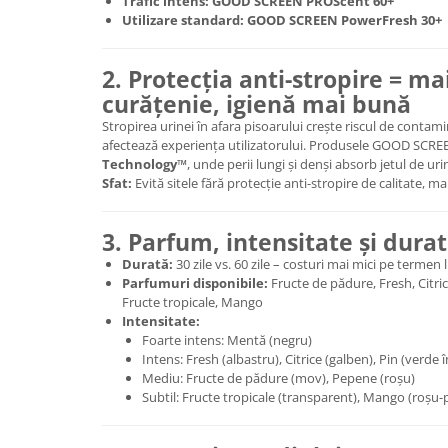
Trafic intens:
GOOD SCREEN PROScent 60+
Utilizare standard:
GOOD SCREEN PowerFresh 30+
2. Protecția anti-stropire = ma
curățenie, igienă mai bună
Stropirea urinei în afara pisoarului crește riscul de contam
afectează experiența utilizatorului. Produsele GOOD SCRE
Technology™
, unde perii lungi și denși absorb jetul de uri
Sfat:
Evită sitele fără protecție anti-stropire de calitate, mai 
3. Parfum, intensitate și dura
Durată:
30 zile vs. 60 zile – costuri mai mici pe termen 
Parfumuri disponibile:
Fructe de pădure, Fresh, Citri
Fructe tropicale, Mango
Intensitate:
Foarte intens: Mentă (negru)
Intens: Fresh (albastru), Citrice (galben), Pin (verde
Mediu: Fructe de pădure (mov), Pepene (roșu)
Subtil: Fructe tropicale (transparent), Mango (roșu-