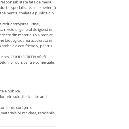
 responsabilitate față de mediu.
cție specializate, cu experiență
gienă pentru toaletele publice din
reduc stropirea urinei,
a nivelului general de igienă în
icate din material EVA reciclat,
ține biodegradarea accelerată în
în ambalaje eco-friendly, pentru
u succes, GOOD SCREEN oferă
teluri, birouri, centre comerciale,
tele publice.
or prin soluții eficiente anti-
turilor de curățenie
aterialelor reciclate, reciclabile