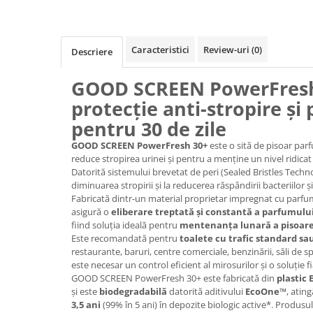
Caracteristici
Review-uri
(0)
Descriere
GOOD SCREEN PowerFresh
protecție anti-stropire și
pentru 30 de zile
GOOD SCREEN PowerFresh 30+
este o sită de pisoar pa
reduce stropirea urinei și pentru a menține un nivel ridicat 
Datorită sistemului brevetat de peri (Sealed Bristles Techno
diminuarea stropirii și la reducerea răspândirii bacteriilor și
Fabricată dintr-un material proprietar impregnat cu parf
asigură o
eliberare treptată și constantă a parfumului
fiind soluția ideală pentru
mentenanța lunară a pisoare
Este recomandată pentru
toalete cu trafic standard s
restaurante, baruri, centre comerciale, benzinării, săli de sp
este necesar un control eficient al mirosurilor și o soluție fi
GOOD SCREEN PowerFresh 30+ este fabricată din
plastic 
și este
biodegradabilă
datorită aditivului
EcoOne™
, ati
3,5 ani
(99% în 5 ani) în depozite biologic active*. Produsu