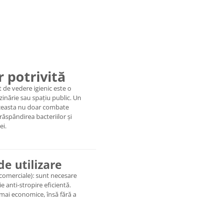
r potrivită
 de vedere igienic este o
inărie sau spațiu public. Un
ceasta nu doar combate
răspândirea bacteriilor și
ei.
de utilizare
 comerciale): sunt necesare
 anti-stropire eficientă.
ii mai economice, însă fără a