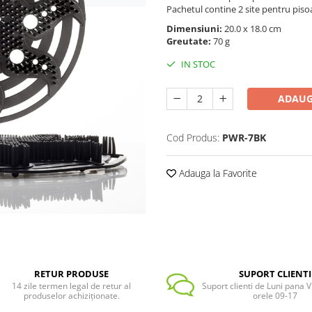
Pachetul contine 2 site pentru piso
Dimensiuni:
20.0 x 18.0 cm
Greutate:
70 g
IN STOC
ADAUG
Cod Produs:
PWR-7BK
Adauga la Favorite
RETUR PRODUSE
SUPORT CLIENTI
14 zile termen legal de retur al
Suport clienti de Luni pana Vi
produselor achiziționate.
orele 09-17