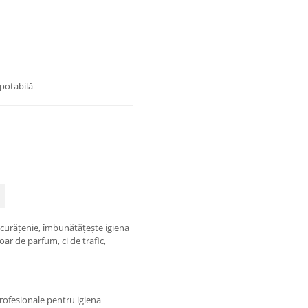
potabilă
de curățenie, îmbunătățește igiena
doar de parfum, ci de trafic,
profesionale pentru igiena