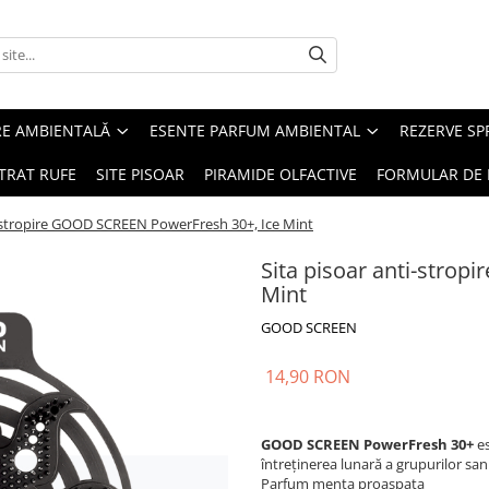
RE AMBIENTALĂ
ESENTE PARFUM AMBIENTAL
REZERVE S
TRAT RUFE
SITE PISOAR
PIRAMIDE OLFACTIVE
FORMULAR DE 
i-stropire GOOD SCREEN PowerFresh 30+, Ice Mint
Sita pisoar anti-stro
Mint
GOOD SCREEN
14,90 RON
GOOD SCREEN PowerFresh 30+
es
întreținerea lunară a grupurilor san
Parfum menta proaspata