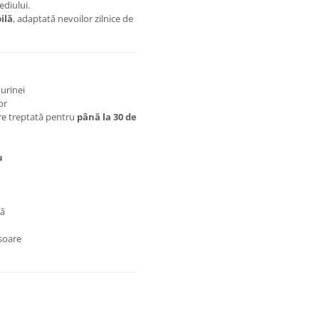
ediului.
ilă
, adaptată nevoilor zilnice de
 urinei
or
re treptată pentru
până la 30 de
u
pă
isoare