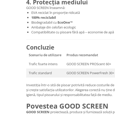
4. Protecția mediului
GOOD SCREEN înseamnă:
EVA reciclat în proporție ridicată
100% reciclabil
Biodegradabil cu
EcoOne™
Ambalaje din celofan ecologic
Compatibilitate cu pisoare fără apă – economie de apă 
Concluzie
Scenariu de utilizare
Produs recomandat
Trafic foarte intens
GOOD SCREEN PROScent 60+
Trafic standard
GOOD SCREEN PowerFresh 30+
Investiția într-o sită de pisoar potrivită reduce costurile 
și crește satisfacția utilizatorilor. Alegerea corectă nu ține 
igienă, tipul pisoarului și responsabilitatea față de mediu.
Povestea GOOD SCREEN
GOOD SCREEN
proiectează, produce și furnizează soluții 