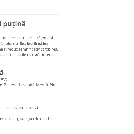
i puțină
inare, necesarul de curățenie și
EN folosesc
Sealed Bristles
nă și reduc semnificativ stropirea.
ales în spațiile cu trafic intens.
tă
lung
ce, Pepene, Lavandă, Mentă, Pin,
 închis), Lavandă (mov)
portocaliu), Măr (verde deschis)