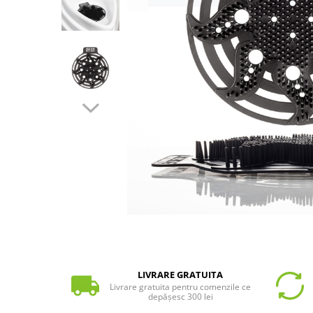
LIVRARE GRATUITA
Livrare gratuita pentru comenzile ce
depășesc 300 lei