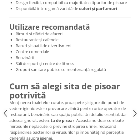
Design flexibil, compatibil cu majoritatea tipurilor de pisoare
Disponibilă într-o gamă variată de
culori și parfumuri
Utilizare recomandată
Birouri și clădiri de afaceri
Restaurante și cafenele
Baruri și spații de divertisment
Centre comerciale
Benzinării
Săli de sport și centre de fitness
Grupuri sanitare publice cu mentenanță regulată
Cum să alegi sita de pisoar
potrivită
Menținerea toaletelor curate, proaspete și sigure din punct de
vedere igienic este o provocare zilnică pentru orice operator de
restaurant, benzinărie sau spațiu public. Un detaliu esențial, dar
adesea ignorat, este
sita de pisoar
. Aceasta nu doar combate
mirosurile neplăcute, ci previne stropirea urinei, reducând
răspândirea bacteriilor și virusurilor și îmbunătățind percepția
generală asupra igienei.