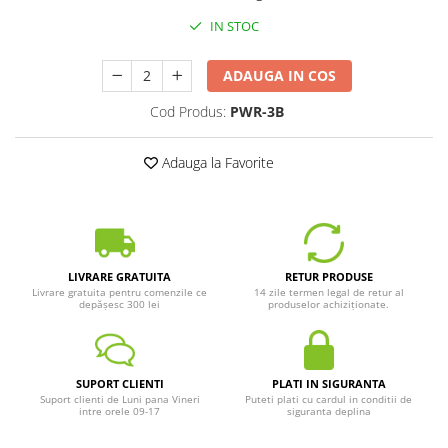
IN STOC
ADAUGA IN COS
Cod Produs:
PWR-3B
Adauga la Favorite
LIVRARE GRATUITA
RETUR PRODUSE
Livrare gratuita pentru comenzile ce
14 zile termen legal de retur al
depășesc 300 lei
produselor achiziționate.
SUPORT CLIENTI
PLATI IN SIGURANTA
Suport clienti de Luni pana Vineri
Puteti plati cu cardul in conditii de
intre orele 09-17
siguranta deplina