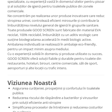
specializate, cu experiență vastă în domeniul sitelor pentru pisoar
și al soluțiilor de igienă pentru toaletele publice din zonele
comerciale.
Ne concentrăm pe realizarea unor produse inovatoare care reduc
stropirea urinei, controlează eficient mirosurile și contribuie la
îmbunătățirea nivelului general de igienă în grupurile sanitare.
Toate produsele GOOD SCREEN sunt fabricate din material EVA
reciclat, 100% reciclabil, îmbunătățit cu un aditiv ecologic care
susține biodegradarea accelerată în medii biologic active.
Ambalarea individuală se realizează în ambalaje eco-friendly,
pentru un impact minim asupra mediului.
Cu o experiență solidă în domeniu și produse utilizate cu succes,
GOOD SCREEN oferă soluții fiabile și durabile pentru toalete din
restaurante, hoteluri, birouri, centre comerciale, săli de sport,
aeroporturi și alte locații cu trafic intens.
Viziunea Noastră
Asigurarea curățeniei, prospețimii și confortului în toaletele
publice.
Reducerea riscului de răspândire a bacteriilor și virusurilor
prin soluții eficiente anti-stropire
Simplificarea proceselor de întreținere și reducerea costurilor