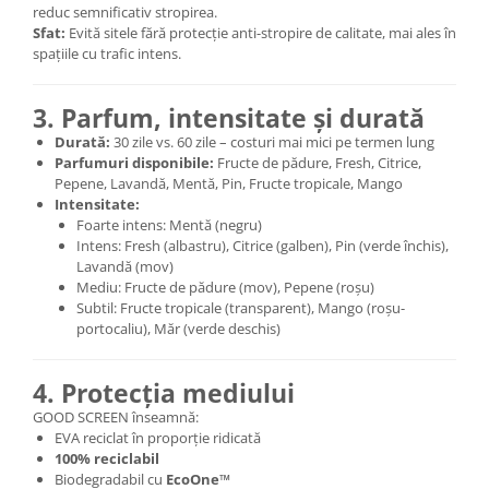
reduc semnificativ stropirea.
Sfat:
Evită sitele fără protecție anti-stropire de calitate, mai ales în
spațiile cu trafic intens.
3. Parfum, intensitate și durată
Durată:
30 zile vs. 60 zile – costuri mai mici pe termen lung
Parfumuri disponibile:
Fructe de pădure, Fresh, Citrice,
Pepene, Lavandă, Mentă, Pin, Fructe tropicale, Mango
Intensitate:
Foarte intens: Mentă (negru)
Intens: Fresh (albastru), Citrice (galben), Pin (verde închis),
Lavandă (mov)
Mediu: Fructe de pădure (mov), Pepene (roșu)
Subtil: Fructe tropicale (transparent), Mango (roșu-
portocaliu), Măr (verde deschis)
4. Protecția mediului
GOOD SCREEN înseamnă:
EVA reciclat în proporție ridicată
100% reciclabil
Biodegradabil cu
EcoOne™