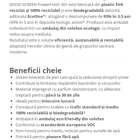
GOOD SCREEN PowerFresh 30+ este fabricată din
plastic EVA
reciclat și 100% reciclabil
și este
biodegradabilă
datorită
aditivului
EcoOne™
, atingând o descompunere de
93% în 3,5 ani
(99% în 5 ani) în depozite biologic active*. Produsul este ambalat
individual într-un
ambalaj din celofan ecologic
, cu impact
redus asupra mediului.
Rezultatul este o soluție
eficientă, sustenabilă și rentabilă
,
adaptată nevoilor zilnice de igienă ale grupurilor sanitare
moderne.
Beneficii cheie
Sistem brevetat de peri care ajută la reducerea stropirii urinei
Contribuie la limitarea răspândirii bacteriilor și virusurilor
Material impregnat cu parfum dezodorizant, cu eliberare
treptată pentru
până la 30 de zile
Ideală pentru
înlocuire lunară
Concepută pentru toalete cu
trafic standard și mediu
100% reciclabilă și biodegradabilă
*
Ambalată în
ambalaj eco-friendly din celofan
Conformă cu
standardele europene VOC
Non-toxică pentru mediu, inclusiv pentru sursele de apă
Potrivită pentru
pisoare fără apă