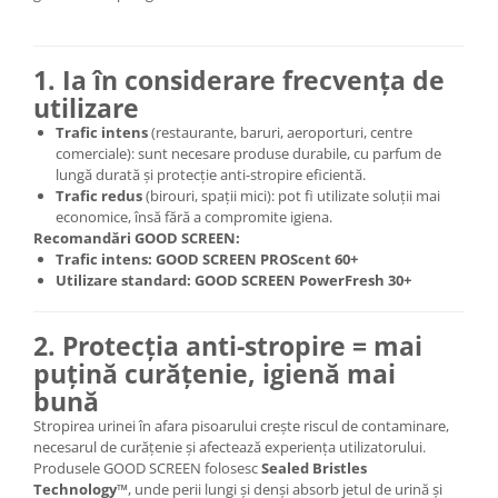
1. Ia în considerare frecvența de
utilizare
Trafic intens
(restaurante, baruri, aeroporturi, centre
comerciale): sunt necesare produse durabile, cu parfum de
lungă durată și protecție anti-stropire eficientă.
Trafic redus
(birouri, spații mici): pot fi utilizate soluții mai
economice, însă fără a compromite igiena.
Recomandări GOOD SCREEN:
Trafic intens:
GOOD SCREEN PROScent 60+
Utilizare standard:
GOOD SCREEN PowerFresh 30+
2. Protecția anti-stropire = mai
puțină curățenie, igienă mai
bună
Stropirea urinei în afara pisoarului crește riscul de contaminare,
necesarul de curățenie și afectează experiența utilizatorului.
Produsele GOOD SCREEN folosesc
Sealed Bristles
Technology™
, unde perii lungi și denși absorb jetul de urină și