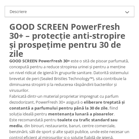
Descriere
GOOD SCREEN PowerFresh
30+ – protecție anti-stropire
și prospețime pentru 30 de
zile
GOOD SCREEN PowerFresh 30+
este o sită de pisoar parfumată,
concepută pentru a reduce stropirea urinei și pentru a menține
un nivel ridicat de igienă în grupurile sanitare. Datorită sistemului
brevetat de peri (Sealed Bristles Technology™), sita contribuie la
diminuarea stropirii și la reducerea răspândirii bacteriilor și
virusurilor.
Fabricată dintr-un material proprietar impregnat cu parfum
dezodorizant, PowerFresh 30+ asigură o
eliberare treptată și
constantă a parfumului pentru până la 30 de zile
, fiind
soluția ideală pentru
mentenanța lunară a pisoarelor
.
Este recomandată pentru
toalete cu trafic standard sau
mediu
, din birouri, restaurante, baruri, centre comerciale,
benzinării, săli de sport și alte spații publice, unde este necesar un
control eficient al mirosurilor și o soluție fiabilă de igienă.