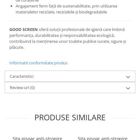
de curățenie
Angajament ferm față de sustenabilitate, prin utilizarea
materialelor reciclate, reciclabile și biodegradabile
GOOD SCREEN
oferă soluții profesionale de igienă care îmbină
performanța, durabilitatea și responsabilitatea ecologică,
contribuind la menținerea unor toalete publice curate, sigure și
plăcute.
Informatii conformitate produs
Caracteristici
Review-uri
(0)
PRODUSE SIMILARE
Sita pisoar anti-stropire
Sita pisoar anti-stropire