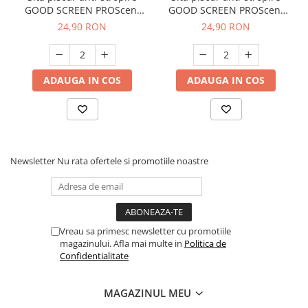
GOOD SCREEN PROScent
GOOD SCREEN PROScent
60+, Melon
60+, Purple Berry
24,90 RON
24,90 RON
ADAUGA IN COS
ADAUGA IN COS
Newsletter
Nu rata ofertele si promotiile noastre
Vreau sa primesc newsletter cu promotiile
magazinului. Afla mai multe in
Politica de
Confidentialitate
MAGAZINUL MEU