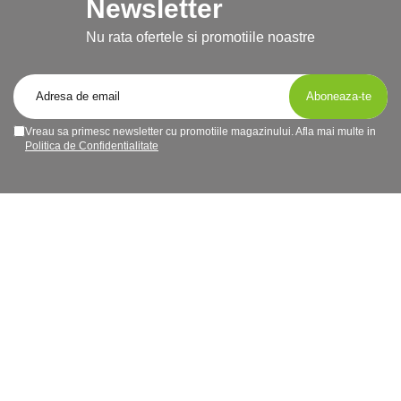
Newsletter
Nu rata ofertele si promotiile noastre
Vreau sa primesc newsletter cu promotiile magazinului. Afla mai multe in
Politica de Confidentialitate
Magazinul meu
Clienti
Date comerciale
Suport clienti
Luni - Vineri / 10 - 17
sales@goodscents.ro