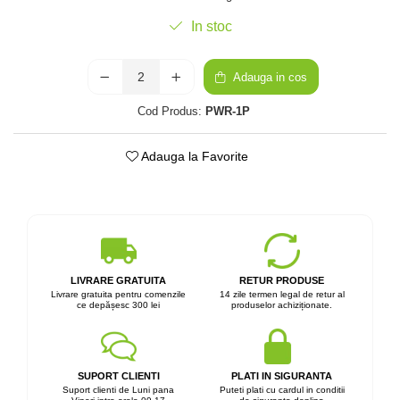
In stoc
Adauga in cos
Cod Produs:
PWR-1P
Adauga la Favorite
LIVRARE GRATUITA
RETUR PRODUSE
Livrare gratuita pentru comenzile
14 zile termen legal de retur al
ce depășesc 300 lei
produselor achiziționate.
SUPORT CLIENTI
PLATI IN SIGURANTA
Suport clienti de Luni pana
Puteti plati cu cardul in conditii