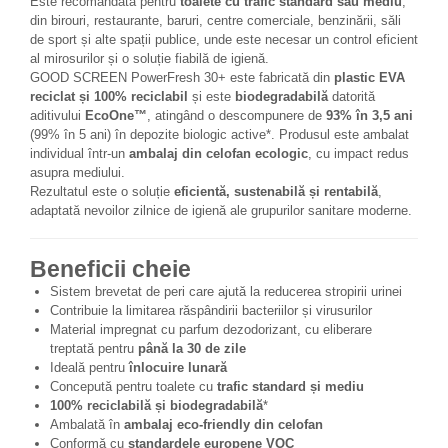
Este recomandată pentru
toalete cu trafic standard sau mediu
,
din birouri, restaurante, baruri, centre comerciale, benzinării, săli
de sport și alte spații publice, unde este necesar un control eficient
al mirosurilor și o soluție fiabilă de igienă.
GOOD SCREEN PowerFresh 30+ este fabricată din
plastic EVA
reciclat și 100% reciclabil
și este
biodegradabilă
datorită
aditivului
EcoOne™
, atingând o descompunere de
93% în 3,5 ani
(99% în 5 ani) în depozite biologic active*. Produsul este ambalat
individual într-un
ambalaj din celofan ecologic
, cu impact redus
asupra mediului.
Rezultatul este o soluție
eficientă, sustenabilă și rentabilă
,
adaptată nevoilor zilnice de igienă ale grupurilor sanitare moderne.
Beneficii cheie
Sistem brevetat de peri care ajută la reducerea stropirii urinei
Contribuie la limitarea răspândirii bacteriilor și virusurilor
Material impregnat cu parfum dezodorizant, cu eliberare
treptată pentru
până la 30 de zile
Ideală pentru
înlocuire lunară
Concepută pentru toalete cu
trafic standard și mediu
100% reciclabilă și biodegradabilă
*
Ambalată în
ambalaj eco-friendly din celofan
Conformă cu
standardele europene VOC