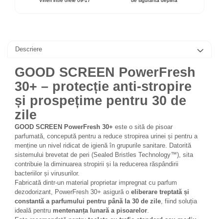
Vineri intre orele 09-17
de siguranta deplina
Descriere
GOOD SCREEN PowerFresh
30+ – protecție anti-stropire
și prospețime pentru 30 de
zile
GOOD SCREEN PowerFresh 30+
este o sită de pisoar
parfumată, concepută pentru a reduce stropirea urinei și pentru a
menține un nivel ridicat de igienă în grupurile sanitare. Datorită
sistemului brevetat de peri (Sealed Bristles Technology™), sita
contribuie la diminuarea stropirii și la reducerea răspândirii
bacteriilor și virusurilor.
Fabricată dintr-un material proprietar impregnat cu parfum
dezodorizant, PowerFresh 30+ asigură o
eliberare treptată și
constantă a parfumului pentru până la 30 de zile
, fiind soluția
ideală pentru
mentenanța lunară a pisoarelor
.