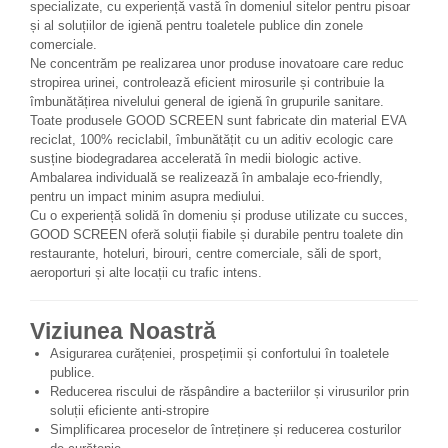
specializate, cu experiență vastă în domeniul sitelor pentru pisoar
și al soluțiilor de igienă pentru toaletele publice din zonele
comerciale.
Ne concentrăm pe realizarea unor produse inovatoare care reduc
stropirea urinei, controlează eficient mirosurile și contribuie la
îmbunătățirea nivelului general de igienă în grupurile sanitare.
Toate produsele GOOD SCREEN sunt fabricate din material EVA
reciclat, 100% reciclabil, îmbunătățit cu un aditiv ecologic care
susține biodegradarea accelerată în medii biologic active.
Ambalarea individuală se realizează în ambalaje eco-friendly,
pentru un impact minim asupra mediului.
Cu o experiență solidă în domeniu și produse utilizate cu succes,
GOOD SCREEN oferă soluții fiabile și durabile pentru toalete din
restaurante, hoteluri, birouri, centre comerciale, săli de sport,
aeroporturi și alte locații cu trafic intens.
Viziunea Noastră
Asigurarea curățeniei, prospețimii și confortului în toaletele
publice.
Reducerea riscului de răspândire a bacteriilor și virusurilor prin
soluții eficiente anti-stropire
Simplificarea proceselor de întreținere și reducerea costurilor