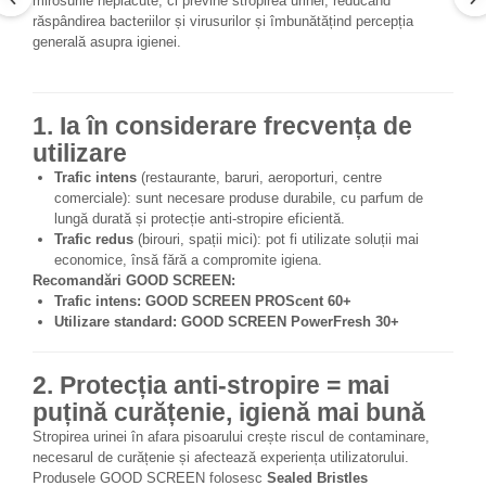
mirosurile neplăcute, ci previne stropirea urinei, reducând
răspândirea bacteriilor și virusurilor și îmbunătățind percepția
generală asupra igienei.
1. Ia în considerare frecvența de
utilizare
Trafic intens
(restaurante, baruri, aeroporturi, centre
comerciale): sunt necesare produse durabile, cu parfum de
lungă durată și protecție anti-stropire eficientă.
Trafic redus
(birouri, spații mici): pot fi utilizate soluții mai
economice, însă fără a compromite igiena.
Recomandări GOOD SCREEN:
Trafic intens:
GOOD SCREEN PROScent 60+
Utilizare standard:
GOOD SCREEN PowerFresh 30+
2. Protecția anti-stropire = mai
puțină curățenie, igienă mai bună
Stropirea urinei în afara pisoarului crește riscul de contaminare,
necesarul de curățenie și afectează experiența utilizatorului.
Produsele GOOD SCREEN folosesc
Sealed Bristles