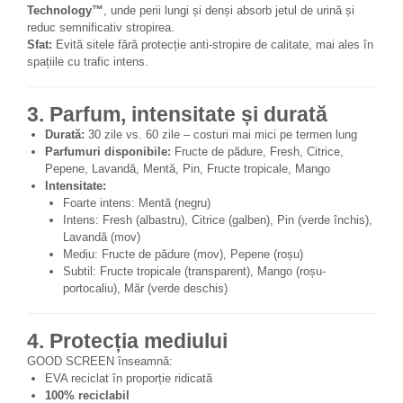
Technology™
, unde perii lungi și denși absorb jetul de urină și
reduc semnificativ stropirea.
Sfat:
Evită sitele fără protecție anti-stropire de calitate, mai ales în
spațiile cu trafic intens.
3. Parfum, intensitate și durată
Durată:
30 zile vs. 60 zile – costuri mai mici pe termen lung
Parfumuri disponibile:
Fructe de pădure, Fresh, Citrice,
Pepene, Lavandă, Mentă, Pin, Fructe tropicale, Mango
Intensitate:
Foarte intens: Mentă (negru)
Intens: Fresh (albastru), Citrice (galben), Pin (verde închis),
Lavandă (mov)
Mediu: Fructe de pădure (mov), Pepene (roșu)
Subtil: Fructe tropicale (transparent), Mango (roșu-
portocaliu), Măr (verde deschis)
4. Protecția mediului
GOOD SCREEN înseamnă:
EVA reciclat în proporție ridicată
100% reciclabil