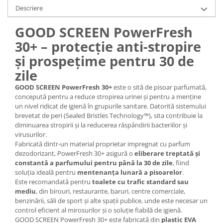
Descriere
GOOD SCREEN PowerFresh
30+ – protecție anti-stropire
și prospețime pentru 30 de
zile
GOOD SCREEN PowerFresh 30+
este o sită de pisoar parfumată,
concepută pentru a reduce stropirea urinei și pentru a menține
un nivel ridicat de igienă în grupurile sanitare. Datorită sistemului
brevetat de peri (Sealed Bristles Technology™), sita contribuie la
diminuarea stropirii și la reducerea răspândirii bacteriilor și
virusurilor.
Fabricată dintr-un material proprietar impregnat cu parfum
dezodorizant, PowerFresh 30+ asigură o
eliberare treptată și
constantă a parfumului pentru până la 30 de zile
, fiind
soluția ideală pentru
mentenanța lunară a pisoarelor
.
Este recomandată pentru
toalete cu trafic standard sau
mediu
, din birouri, restaurante, baruri, centre comerciale,
benzinării, săli de sport și alte spații publice, unde este necesar un
control eficient al mirosurilor și o soluție fiabilă de igienă.
GOOD SCREEN PowerFresh 30+ este fabricată din
plastic EVA