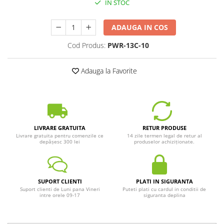
IN STOC
ADAUGA IN COS
Cod Produs:
PWR-13C-10
Adauga la Favorite
LIVRARE GRATUITA
RETUR PRODUSE
Livrare gratuita pentru comenzile ce
14 zile termen legal de retur al
depășesc 300 lei
produselor achiziționate.
SUPORT CLIENTI
PLATI IN SIGURANTA
Suport clienti de Luni pana Vineri
Puteti plati cu cardul in conditii de
intre orele 09-17
siguranta deplina