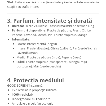
Sfat:
Evită sitele fără protecție anti-stropire de calitate, mai ales în
spațiile cu trafic intens.
3. Parfum, intensitate și durată
Durată:
30 zile vs. 60 zile – costuri mai mici pe termen lung
Parfumuri disponibile:
Fructe de pădure, Fresh, Citrice,
Pepene, Lavandă, Mentă, Pin, Fructe tropicale, Mango
Intensitate:
Foarte intens: Mentă (negru)
Intens: Fresh (albastru), Citrice (galben), Pin (verde închis),
Lavandă (mov)
Mediu: Fructe de pădure (mov), Pepene (roșu)
Subtil: Fructe tropicale (transparent), Mango (roșu-
portocaliu), Măr (verde deschis)
4. Protecția mediului
GOOD SCREEN înseamnă:
EVA reciclat în proporție ridicată
100% reciclabil
Biodegradabil cu
EcoOne™
Ambalaje din celofan ecologic