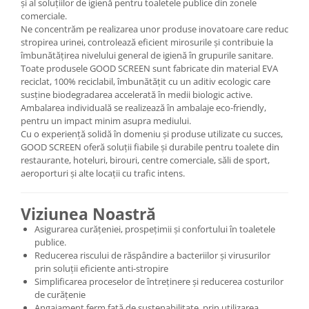
și al soluțiilor de igienă pentru toaletele publice din zonele
comerciale.
Ne concentrăm pe realizarea unor produse inovatoare care reduc
stropirea urinei, controlează eficient mirosurile și contribuie la
îmbunătățirea nivelului general de igienă în grupurile sanitare.
Toate produsele GOOD SCREEN sunt fabricate din material EVA
reciclat, 100% reciclabil, îmbunătățit cu un aditiv ecologic care
susține biodegradarea accelerată în medii biologic active.
Ambalarea individuală se realizează în ambalaje eco-friendly,
pentru un impact minim asupra mediului.
Cu o experiență solidă în domeniu și produse utilizate cu succes,
GOOD SCREEN oferă soluții fiabile și durabile pentru toalete din
restaurante, hoteluri, birouri, centre comerciale, săli de sport,
aeroporturi și alte locații cu trafic intens.
Viziunea Noastră
Asigurarea curățeniei, prospețimii și confortului în toaletele
publice.
Reducerea riscului de răspândire a bacteriilor și virusurilor
prin soluții eficiente anti-stropire
Simplificarea proceselor de întreținere și reducerea costurilor
de curățenie
Angajament ferm față de sustenabilitate, prin utilizarea