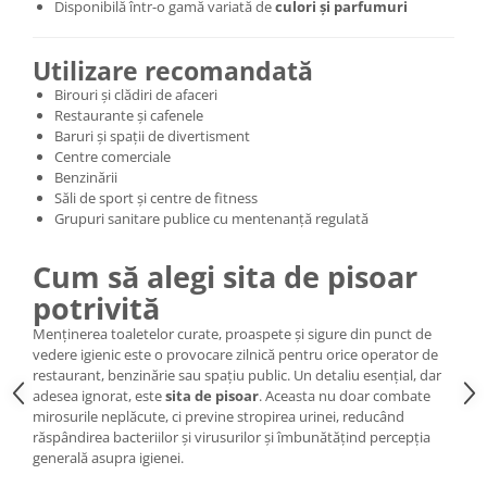
Disponibilă într-o gamă variată de
culori și parfumuri
Utilizare recomandată
Birouri și clădiri de afaceri
Restaurante și cafenele
Baruri și spații de divertisment
Centre comerciale
Benzinării
Săli de sport și centre de fitness
Grupuri sanitare publice cu mentenanță regulată
Cum să alegi sita de pisoar
potrivită
Menținerea toaletelor curate, proaspete și sigure din punct de
vedere igienic este o provocare zilnică pentru orice operator de
restaurant, benzinărie sau spațiu public. Un detaliu esențial, dar
adesea ignorat, este
sita de pisoar
. Aceasta nu doar combate
mirosurile neplăcute, ci previne stropirea urinei, reducând
răspândirea bacteriilor și virusurilor și îmbunătățind percepția
generală asupra igienei.