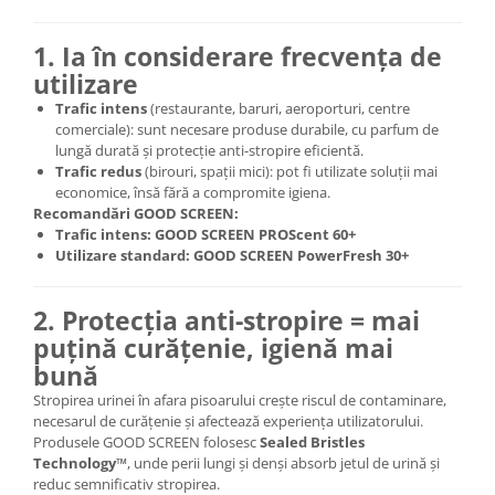
1. Ia în considerare frecvența de
utilizare
Trafic intens
(restaurante, baruri, aeroporturi, centre
comerciale): sunt necesare produse durabile, cu parfum de
lungă durată și protecție anti-stropire eficientă.
Trafic redus
(birouri, spații mici): pot fi utilizate soluții mai
economice, însă fără a compromite igiena.
Recomandări GOOD SCREEN:
Trafic intens:
GOOD SCREEN PROScent 60+
Utilizare standard:
GOOD SCREEN PowerFresh 30+
2. Protecția anti-stropire = mai
puțină curățenie, igienă mai
bună
Stropirea urinei în afara pisoarului crește riscul de contaminare,
necesarul de curățenie și afectează experiența utilizatorului.
Produsele GOOD SCREEN folosesc
Sealed Bristles
Technology™
, unde perii lungi și denși absorb jetul de urină și
reduc semnificativ stropirea.