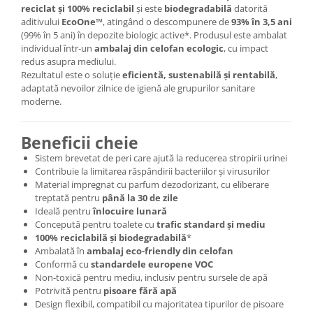
reciclat și 100% reciclabil
și este
biodegradabilă
datorită
aditivului
EcoOne™
, atingând o descompunere de
93% în 3,5 ani
(99% în 5 ani) în depozite biologic active*. Produsul este ambalat
individual într-un
ambalaj din celofan ecologic
, cu impact
redus asupra mediului.
Rezultatul este o soluție
eficientă, sustenabilă și rentabilă
,
adaptată nevoilor zilnice de igienă ale grupurilor sanitare
moderne.
Beneficii cheie
Sistem brevetat de peri care ajută la reducerea stropirii urinei
Contribuie la limitarea răspândirii bacteriilor și virusurilor
Material impregnat cu parfum dezodorizant, cu eliberare
treptată pentru
până la 30 de zile
Ideală pentru
înlocuire lunară
Concepută pentru toalete cu
trafic standard și mediu
100% reciclabilă și biodegradabilă
*
Ambalată în
ambalaj eco-friendly din celofan
Conformă cu
standardele europene VOC
Non-toxică pentru mediu, inclusiv pentru sursele de apă
Potrivită pentru
pisoare fără apă
Design flexibil, compatibil cu majoritatea tipurilor de pisoare