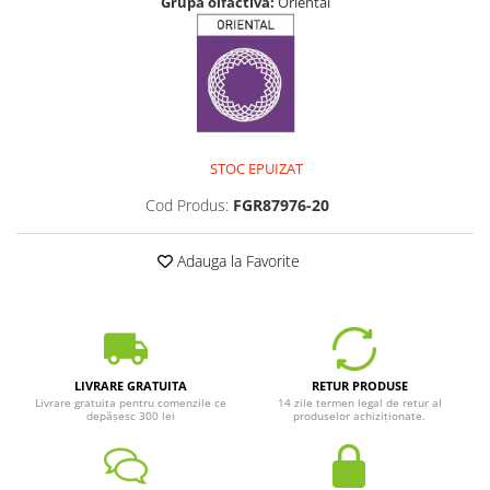
Grupă olfactivă:
Oriental
STOC EPUIZAT
Cod Produs:
FGR87976-20
Adauga la Favorite
LIVRARE GRATUITA
RETUR PRODUSE
Livrare gratuita pentru comenzile ce
14 zile termen legal de retur al
depășesc 300 lei
produselor achiziționate.