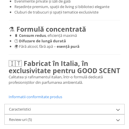
Evenimente private și săli de gală
Reședințe premium, spații de living și biblioteci elegante
Cluburi de trabucuri și spații tematice exclusiviste
⚗️
Formulă concentrată
🔋
Consum redus
, eficiență maximă
🕒
Difuzare de lungă durată
🌍 Fără alcool, fără apă –
esență pură
🇮🇹
Fabricat în Italia, în
exclusivitate pentru GOOD SCENT
Calitatea și rafinamentul italian, într-o formulă dedicată
profesioniștilor din parfumarea ambientală.
Informatii conformitate produs
Caracteristici
Review-uri
(5)