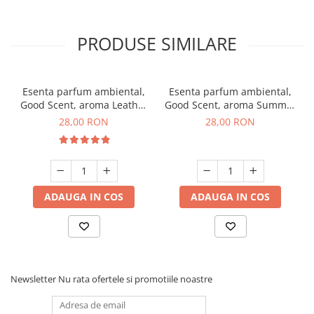
PRODUSE SIMILARE
Esenta parfum ambiental,
Esenta parfum ambiental,
Good Scent, aroma Leather
Good Scent, aroma Summer
& Black Oudh, 20 g
Melon, 20 g
28,00 RON
28,00 RON
ADAUGA IN COS
ADAUGA IN COS
Newsletter
Nu rata ofertele si promotiile noastre