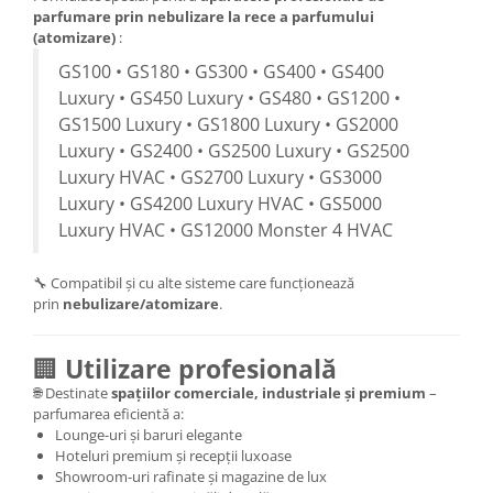
parfumare prin nebulizare la rece a parfumului
(atomizare)
:
GS100 • GS180 • GS300 • GS400 • GS400
Luxury • GS450 Luxury • GS480 • GS1200 •
GS1500 Luxury • GS1800 Luxury • GS2000
Luxury • GS2400 • GS2500 Luxury • GS2500
Luxury HVAC • GS2700 Luxury • GS3000
Luxury • GS4200 Luxury HVAC • GS5000
Luxury HVAC • GS12000 Monster 4 HVAC
🔧 Compatibil și cu alte sisteme care funcționează
prin
nebulizare/atomizare
.
🏢
Utilizare profesională
🌐 Destinate
spațiilor comerciale, industriale și premium
–
parfumarea eficientă a:
Lounge-uri și baruri elegante
Hoteluri premium și recepții luxoase
Showroom-uri rafinate și magazine de lux