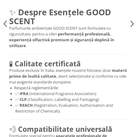
✨
Despre Esențele GOOD
SCENT
Parfumurile ambientale GOOD SCENT sunt formulate cu
rigurozitate, pentru a oferi
performanță profesională,
experiență olfactivă premium și siguranță deplină în
utilizare
.
🧪
Calitate certificată
Produse exclusiv în Italia, esențele noastre folosesc doar
materii
prime de înaltă calitate
, atent selecționate și conforme cu cele
mai exigente standarde europene.
🔹 Respectă reglementările:
✅
IFRA
(International Fragrance Association)
✅
CLP
(Classification, Labelling and Packaging)
✅
REACH
(Registration, Evaluation, Authorisation and
Restriction of Chemicals)
💨
Compatibilitate universală
Formulate special pentru
aparatele profesionale de