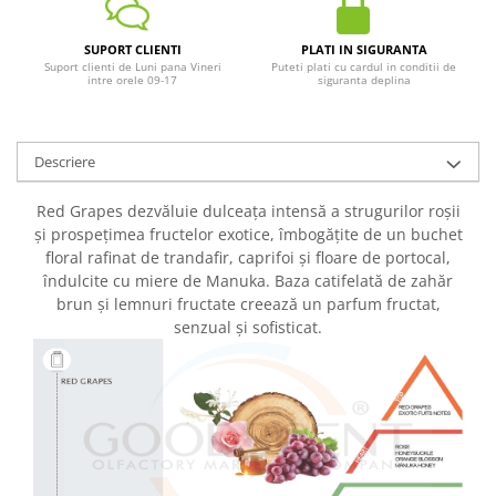
SUPORT CLIENTI
PLATI IN SIGURANTA
Suport clienti de Luni pana Vineri
Puteti plati cu cardul in conditii de
intre orele 09-17
siguranta deplina
Descriere
Red Grapes dezvăluie dulceața intensă a strugurilor roșii
și prospețimea fructelor exotice, îmbogățite de un buchet
floral rafinat de trandafir, caprifoi și floare de portocal,
îndulcite cu miere de Manuka. Baza catifelată de zahăr
brun și lemnuri fructate creează un parfum fructat,
senzual și sofisticat.