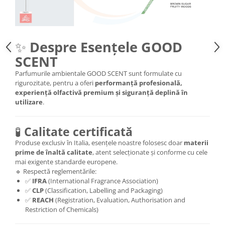
✨
Despre Esențele GOOD
SCENT
Parfumurile ambientale GOOD SCENT sunt formulate cu
rigurozitate, pentru a oferi
performanță profesională,
experiență olfactivă premium și siguranță deplină în
utilizare
.
🧪
Calitate certificată
Produse exclusiv în Italia, esențele noastre folosesc doar
materii
prime de înaltă calitate
, atent selecționate și conforme cu cele
mai exigente standarde europene.
🔹 Respectă reglementările:
✅
IFRA
(International Fragrance Association)
✅
CLP
(Classification, Labelling and Packaging)
✅
REACH
(Registration, Evaluation, Authorisation and
Restriction of Chemicals)