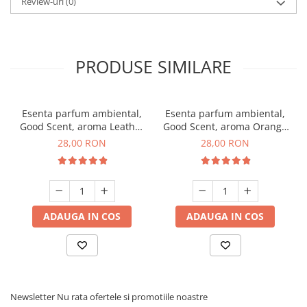
Review-uri
(0)
PRODUSE SIMILARE
Esenta parfum ambiental,
Esenta parfum ambiental,
Good Scent, aroma Leather
Good Scent, aroma Orange
& Black Oudh, 20 g
& Fresh Cinnamon, 20 g
28,00 RON
28,00 RON
ADAUGA IN COS
ADAUGA IN COS
Newsletter
Nu rata ofertele si promotiile noastre