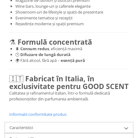
Magazine de fashion și buticuri premium
Wine bars, lounge-uri și cafenele elegante
Showroom-uri de lifestyle și spații de prezentare
Evenimente tematice și recepții
Reședințe moderne și spații premium
⚗️
Formulă concentrată
🔋
Consum redus
, eficiență maximă
🕒
Difuzare de lungă durată
🌍 Fără alcool, fără apă –
esență pură
🇮🇹
Fabricat în Italia, în
exclusivitate pentru GOOD SCENT
Calitatea și rafinamentul italian, într-o formulă dedicată
profesioniștilor din parfumarea ambientală.
Informatii conformitate produs
Caracteristici