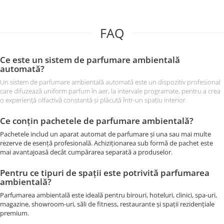
FAQ
Ce este un sistem de parfumare ambientală
automată?
Un sistem de parfumare ambientală automată este un dispozitiv profesional
care difuzează uniform parfum în aer, la intervale programate, pentru a crea
o experiență olfactivă constantă și plăcută într-un spațiu interior.
Ce conțin pachetele de parfumare ambientală?
Pachetele includ un aparat automat de parfumare și una sau mai multe
rezerve de esență profesională. Achiziționarea sub formă de pachet este
mai avantajoasă decât cumpărarea separată a produselor.
Pentru ce tipuri de spații este potrivită parfumarea
ambientală?
Parfumarea ambientală este ideală pentru birouri, hoteluri, clinici, spa-uri,
magazine, showroom-uri, săli de fitness, restaurante și spații rezidențiale
premium.