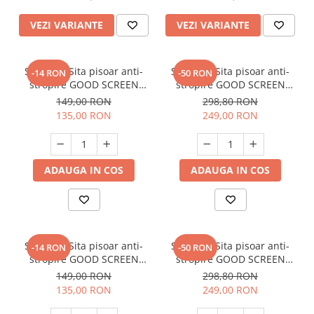
rezerva inclusa
VEZI VARIANTE
VEZI VARIANTE
SET: 10 x Sita pisoar anti-
SET: 12 x Sita pisoar anti-
-14 RON
-50 RON
stropire GOOD SCREEN
stropire GOOD SCREEN
PowerFresh 30+, Citrus
PROScent 60+, Citrus
149,00 RON
298,80 RON
135,00 RON
249,00 RON
ADAUGA IN COS
ADAUGA IN COS
SET: 10 x Sita pisoar anti-
SET: 12 x Sita pisoar anti-
-14 RON
-50 RON
stropire GOOD SCREEN
stropire GOOD SCREEN
PowerFresh 30+, Lavender
PROScent 60+, Lavender
149,00 RON
298,80 RON
135,00 RON
249,00 RON