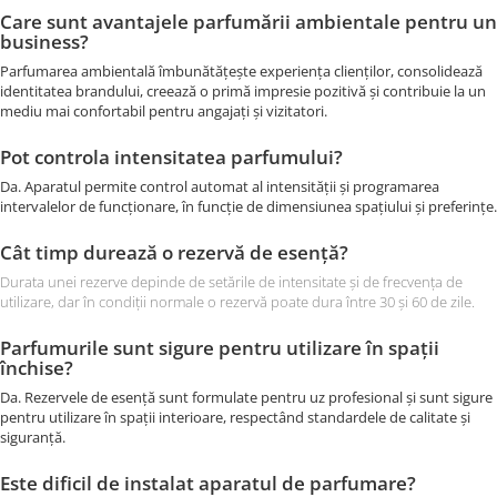
Care sunt avantajele parfumării ambientale pentru un
business?
Parfumarea ambientală îmbunătățește experiența clienților, consolidează
identitatea brandului, creează o primă impresie pozitivă și contribuie la un
mediu mai confortabil pentru angajați și vizitatori.
Pot controla intensitatea parfumului?
Da. Aparatul permite control automat al intensității și programarea
intervalelor de funcționare, în funcție de dimensiunea spațiului și preferințe.
Cât timp durează o rezervă de esență?
Durata unei rezerve depinde de setările de intensitate și de frecvența de
utilizare, dar în condiții normale o rezervă poate dura între 30 și 60 de zile.
Parfumurile sunt sigure pentru utilizare în spații
închise?
Da. Rezervele de esență sunt formulate pentru uz profesional și sunt sigure
pentru utilizare în spații interioare, respectând standardele de calitate și
siguranță.
Este dificil de instalat aparatul de parfumare?