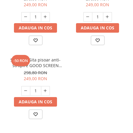
249,00 RON
249,00 RON
ADAUGA IN COS
ADAUGA IN COS
SET: 12 x Sita pisoar anti-
-50 RON
stropire GOOD SCREEN
PROScent 60+, Melon
298,80 RON
249,00 RON
ADAUGA IN COS