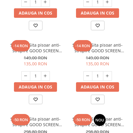
ADAUGA IN COS
ADAUGA IN COS
SET: 10 x Sita pisoar anti-
SET: 10 x Sita pisoar anti-
-14 RON
-14 RON
stropire GOOD SCREEN
stropire GOOD SCREEN
PowerFresh 30+, Purple
PowerFresh 30+, Melon
149,00 RON
149,00 RON
Berry
135,00 RON
135,00 RON
ADAUGA IN COS
ADAUGA IN COS
SET: 12 x Sita pisoar anti-
SET: 12 x Sita pisoar anti-
-50 RON
-50 RON
NOU
stropire GOOD SCREEN
stropire GOOD SCREEN
PROScent 60+, Purple Berry
PROScent 60+, Fresh Breeze
298,80 RON
298,80 RON