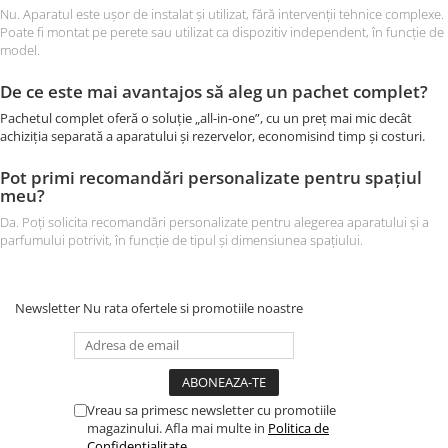
Nu. Aparatul este ușor de instalat și utilizat, fără intervenții tehnice complexe.
Poate fi montat pe perete sau utilizat ca dispozitiv independent, în funcție de
model.
De ce este mai avantajos să aleg un pachet complet?
Pachetul complet oferă o soluție „all-in-one”, cu un preț mai mic decât
achiziția separată a aparatului și rezervelor, economisind timp și costuri.
Pot primi recomandări personalizate pentru spațiul
meu?
Da. Poți solicita recomandări personalizate pentru alegerea aparatului și a
parfumului potrivit, în funcție de tipul și dimensiunea spațiului.
Newsletter
Nu rata ofertele si promotiile noastre
Vreau sa primesc newsletter cu promotiile
magazinului. Afla mai multe in
Politica de
Confidentialitate