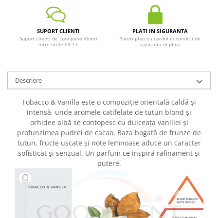
SUPORT CLIENTI
PLATI IN SIGURANTA
Suport clienti de Luni pana Vineri
Puteti plati cu cardul in conditii de
intre orele 09-17
siguranta deplina
Descriere
Tobacco & Vanilla este o compoziție orientală caldă și
intensă, unde aromele catifelate de tutun blond și
orhidee albă se contopesc cu dulceața vaniliei și
profunzimea pudrei de cacao. Baza bogată de frunze de
tutun, fructe uscate și note lemnoase aduce un caracter
sofisticat și senzual. Un parfum ce inspiră rafinament și
putere.