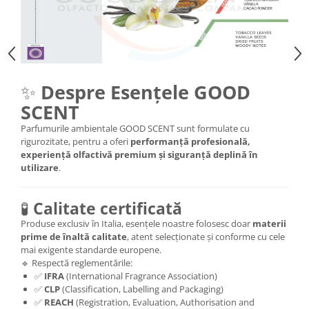
✨
Despre Esențele GOOD
SCENT
Parfumurile ambientale GOOD SCENT sunt formulate cu
rigurozitate, pentru a oferi
performanță profesională,
experiență olfactivă premium și siguranță deplină în
utilizare
.
🧪
Calitate certificată
Produse exclusiv în Italia, esențele noastre folosesc doar
materii
prime de înaltă calitate
, atent selecționate și conforme cu cele
mai exigente standarde europene.
🔹 Respectă reglementările:
✅
IFRA
(International Fragrance Association)
✅
CLP
(Classification, Labelling and Packaging)
✅
REACH
(Registration, Evaluation, Authorisation and