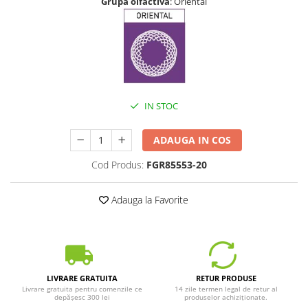
Grupă olfactivă
: Oriental
IN STOC
ADAUGA IN COS
Cod Produs:
FGR85553-20
Adauga la Favorite
LIVRARE GRATUITA
RETUR PRODUSE
Livrare gratuita pentru comenzile ce
14 zile termen legal de retur al
depășesc 300 lei
produselor achiziționate.