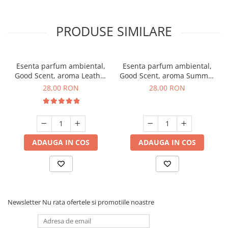
PRODUSE SIMILARE
Esenta parfum ambiental,
Esenta parfum ambiental,
Good Scent, aroma Leather
Good Scent, aroma Summer
& Black Oudh, 20 g
Melon, 20 g
28,00 RON
28,00 RON
ADAUGA IN COS
ADAUGA IN COS
Newsletter
Nu rata ofertele si promotiile noastre