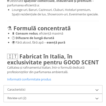
🌐 Destinate
spațiilor comerciale, industriale și premium
–
parfumarea eficientă a:
Lounge-uri, Baruri, Cazinouri, Cluburi, Hoteluri premium,
Spații rezidențiale de lux, Showroom-uri, Evenimente speciale.
⚗️
Formulă concentrată
🔋
Consum redus
, eficiență maximă
🕒
Difuzare de lungă durată
🌍 Fără alcool, fără apă –
esență pură
🇮🇹
Fabricat în Italia, în
exclusivitate pentru GOOD SCENT
Calitatea și rafinamentul italian, într-o formulă dedicată
profesioniștilor din parfumarea ambientală.
Informatii conformitate produs
Caracteristici
Review-uri
(2)