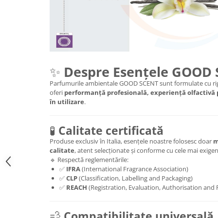
✨
Despre Esențele GOOD
Parfumurile ambientale GOOD SCENT sunt formulate cu rig
oferi
performanță profesională, experiență olfactivă
în utilizare
.
🧪
Calitate certificată
Produse exclusiv în Italia, esențele noastre folosesc doar
m
calitate
, atent selecționate și conforme cu cele mai exig
🔹 Respectă reglementările:
✅
IFRA
(International Fragrance Association)
✅
CLP
(Classification, Labelling and Packaging)
✅
REACH
(Registration, Evaluation, Authorisation and 
💨
Compatibilitate universală