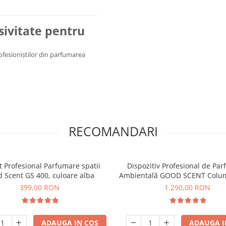
usivitate pentru
rofesioniștilor din parfumarea
RECOMANDARI
 Profesional Parfumare spatii
Dispozitiv Profesional de Pa
 Scent GS 400, culoare alba
Ambientală GOOD SCENT Colum
Titanium Black
399,00 RON
1.290,00 RON
ADAUGA IN COS
ADAUGA I