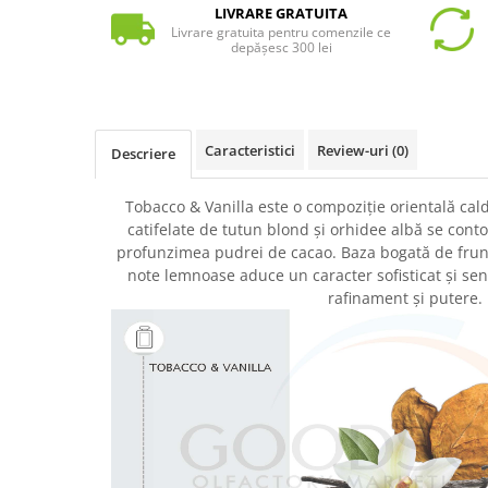
LIVRARE GRATUITA
Livrare gratuita pentru comenzile ce
depășesc 300 lei
Caracteristici
Review-uri
(0)
Descriere
Tobacco & Vanilla este o compoziție orientală cal
catifelate de tutun blond și orhidee albă se conto
profunzimea pudrei de cacao. Baza bogată de frunz
note lemnoase aduce un caracter sofisticat și se
rafinament și putere.