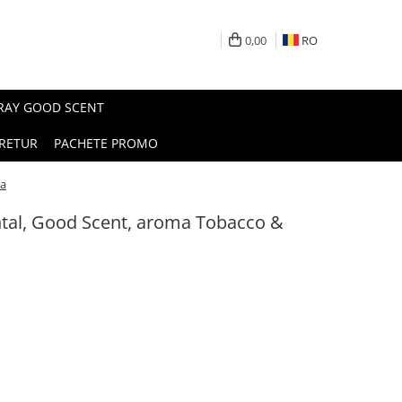
0,00
RO
PRAY GOOD SCENT
RETUR
PACHETE PROMO
ra
tal, Good Scent, aroma Tobacco &