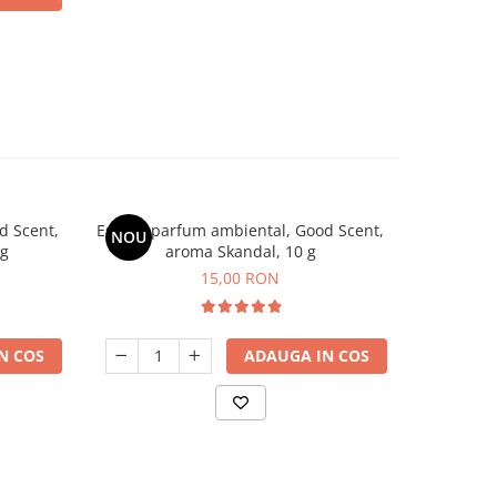
d Scent,
Esenta parfum ambiental, Good Scent,
Esenta pa
NOU
 g
aroma Skandal, 10 g
aroma
15,00 RON
N COS
ADAUGA IN COS