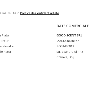
la mai multe in
Politica de Confidentialitate
DATE COMERCIALE
 Plata
GOOD SCENT SRL
e Retur
J2013000640167
Produselor
RO31486912
de Retur
str. Leandrului nr.8
Craiova, Dolj