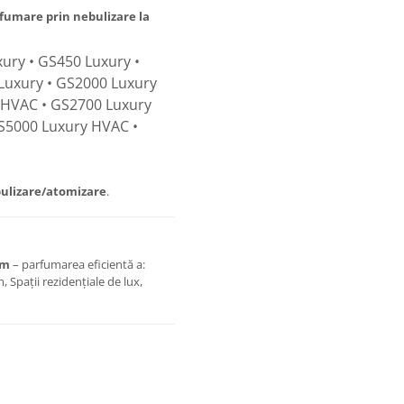
fumare prin nebulizare la
ury • GS450 Luxury •
Luxury • GS2000 Luxury
 HVAC • GS2700 Luxury
S5000 Luxury HVAC •
ulizare/atomizare
.
um
– parfumarea eficientă a:
 Spații rezidențiale de lux,