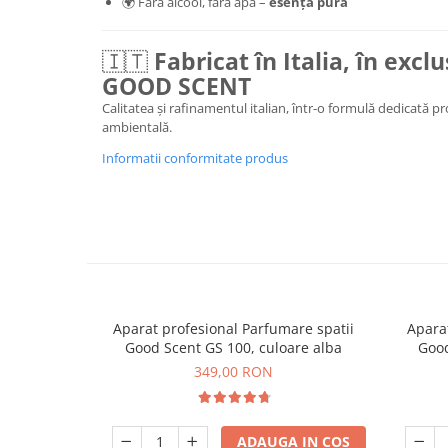
🌍 Fără alcool, fără apă –
esență pură
🇮🇹
Fabricat în Italia, în excl
GOOD SCENT
Calitatea și rafinamentul italian, într-o formulă dedicată p
ambientală.
Informatii conformitate produs
Aparat profesional Parfumare spatii
Aparat
Good Scent GS 100, culoare alba
Good
349,00 RON
ADAUGA IN COS