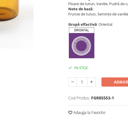
Floare de tutun, Vanilie, Pudră de c
Note de bază
:
Frunze de tutun, Semințe de vanili
Grupă olfactivă
: Oriental
IN STOC
ADAUG
Cod Produs:
FGR85553-1
Adauga la Favorite