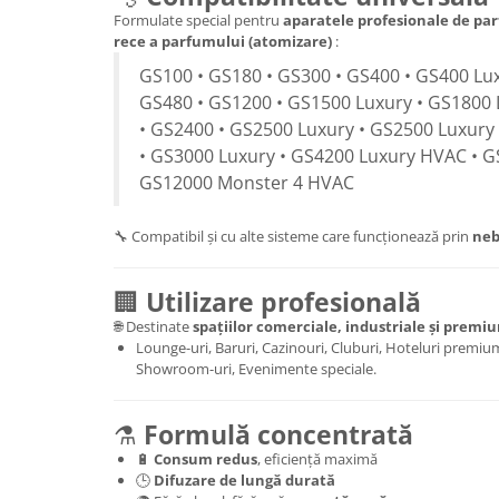
Formulate special pentru
aparatele profesionale de par
rece a parfumului (atomizare)
:
GS100 • GS180 • GS300 • GS400 • GS400 Lux
GS480 • GS1200 • GS1500 Luxury • GS1800 
• GS2400 • GS2500 Luxury • GS2500 Luxury
• GS3000 Luxury • GS4200 Luxury HVAC • G
GS12000 Monster 4 HVAC
🔧 Compatibil și cu alte sisteme care funcționează prin
neb
🏢
Utilizare profesională
🌐 Destinate
spațiilor comerciale, industriale și premi
Lounge-uri, Baruri, Cazinouri, Cluburi, Hoteluri premium,
Showroom-uri, Evenimente speciale.
⚗️
Formulă concentrată
🔋
Consum redus
, eficiență maximă
🕒
Difuzare de lungă durată