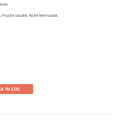
acao.
e, Fructe uscate, Note lemnoase.
A IN COS