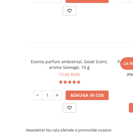
Esenta parfum ambiental, Good Scent,
PACHET:
-24 
aroma Savvage, 10 g
Good 
baterie 
15,00 RON
29
ADAUGA IN COS
Newsletter
Nu rata ofertele si promotiile noastre