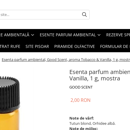
RE AMBIENTALĂ
ESENTE PARFUM AMBIENTAL
REZERVE S
TRAT RUFE
SITE PISOAR
PIRAMIDE OLFACTIVE
FORMULAR DE 
/
Esenta parfum ambiental, Good Scent, aroma Tobacco & Vanilla, 1 g, most
Esenta parfum ambien
Vanilla, 1 g, mostra
GOOD SCENT
2,00 RON
Note de vârf:
Tutun blond, Orhidee albă.
Note de mijloc: