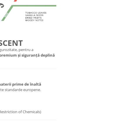
 SCENT
urozitate, pentru a
 premium și siguranță deplină
aterii prime de înaltă
ente standarde europene.
Restriction of Chemicals)