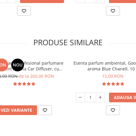
PRODUSE SIMILARE
 Aparat profesional parfumare
Esenta parfum ambiental, Goo
RON
NOU
Scent Aroma Car Diffuser, cu
aroma Blue Chanell, 10
interna, negru si 5 rezerve
4,00 RON
de la 260,00 RON
15,00 RON
incluse
ADAUGA I
VEZI VARIANTE