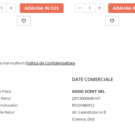
ADAUGA IN COS
ADAUGA I
la mai multe in
Politica de Confidentialitate
DATE COMERCIALE
 Plata
GOOD SCENT SRL
e Retur
J2013000640167
Produselor
RO31486912
de Retur
str. Leandrului nr.8
Craiova, Dolj