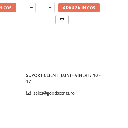
N COS
ADAUGA IN COS
SUPORT CLIENTI
LUNI - VINERI / 10 -
17
sales@goodscents.ro