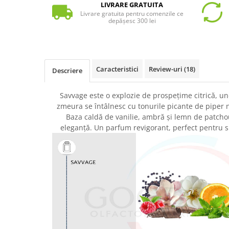
LIVRARE GRATUITA
Livrare gratuita pentru comenzile ce
depășesc 300 lei
Caracteristici
Review-uri
(18)
Descriere
Savvage este o explozie de prospețime citrică, u
zmeura se întâlnesc cu tonurile picante de piper n
Baza caldă de vanilie, ambră și lemn de patcho
eleganță. Un parfum revigorant, perfect pentru s