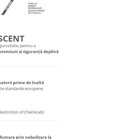
 SCENT
urozitate, pentru a
 premium și siguranță deplină
aterii prime de înaltă
ente standarde europene.
Restriction of Chemicals)
fumare prin nebulizare la