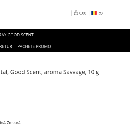
0,00
RO
PRAY GOOD SCENT
RETUR
PACHETE PROMO
al, Good Scent, aroma Savvage, 10 g
ină, Zmeură.