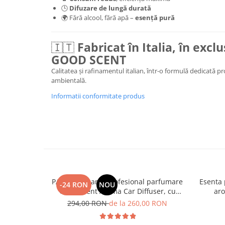
🕒
Difuzare de lungă durată
🌍 Fără alcool, fără apă –
esență pură
🇮🇹
Fabricat în Italia, în excl
GOOD SCENT
Calitatea și rafinamentul italian, într-o formulă dedicată p
ambientală.
Informatii conformitate produs
PACHET: Aparat profesional parfumare
Esenta 
-24 RON
NOU
Good Scent Aroma Car Diffuser, cu
aro
baterie interna, negru si 5 rezerve
294,00 RON
de la 260,00 RON
incluse