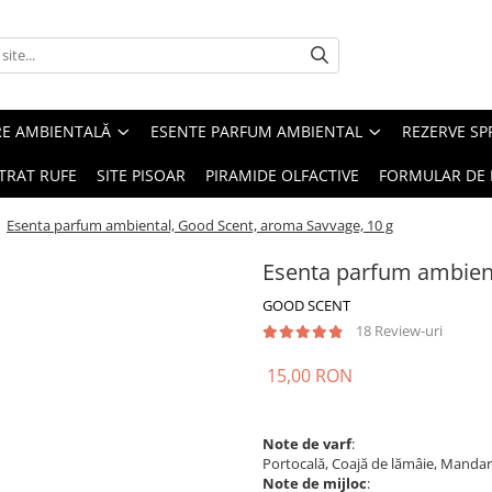
RE AMBIENTALĂ
ESENTE PARFUM AMBIENTAL
REZERVE S
TRAT RUFE
SITE PISOAR
PIRAMIDE OLFACTIVE
FORMULAR DE 
/
Esenta parfum ambiental, Good Scent, aroma Savvage, 10 g
Esenta parfum ambient
GOOD SCENT
18 Review-uri
15,00 RON
Note de varf
:
Portocală, Coajă de lămâie, Mandar
Note de mijloc
: