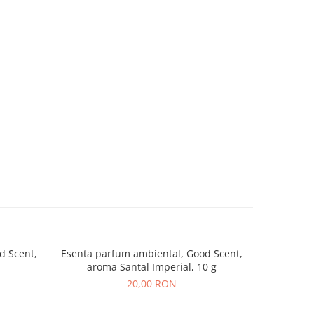
d Scent,
Esenta parfum ambiental, Good Scent,
Esenta pa
aroma Santal Imperial, 10 g
aro
20,00 RON