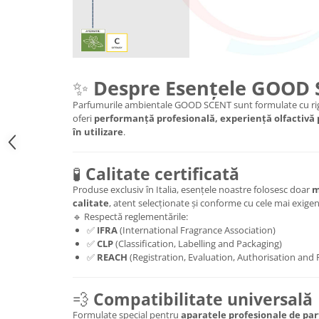
✨
Despre Esențele GOOD
Parfumurile ambientale GOOD SCENT sunt formulate cu rig
oferi
performanță profesională, experiență olfactivă
în utilizare
.
🧪
Calitate certificată
Produse exclusiv în Italia, esențele noastre folosesc doar
m
calitate
, atent selecționate și conforme cu cele mai exig
🔹 Respectă reglementările:
✅
IFRA
(International Fragrance Association)
✅
CLP
(Classification, Labelling and Packaging)
✅
REACH
(Registration, Evaluation, Authorisation and 
💨
Compatibilitate universală
Formulate special pentru
aparatele profesionale de par