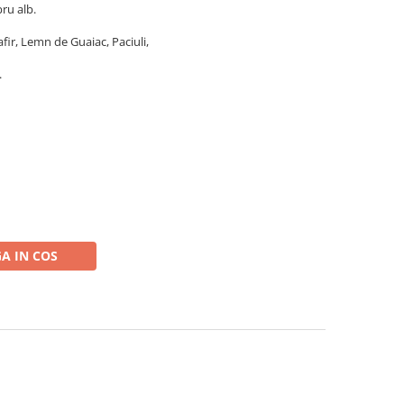
ru alb.
fir, Lemn de Guaiac, Paciuli,
.
A IN COS