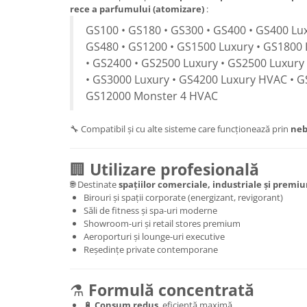
rece a parfumului (atomizare)
:
GS100 • GS180 • GS300 • GS400 • GS400 Lux
GS480 • GS1200 • GS1500 Luxury • GS1800 
• GS2400 • GS2500 Luxury • GS2500 Luxury
• GS3000 Luxury • GS4200 Luxury HVAC • G
GS12000 Monster 4 HVAC
🔧 Compatibil și cu alte sisteme care funcționează prin
neb
🏢
Utilizare profesională
🌐 Destinate
spațiilor comerciale, industriale și premi
Birouri și spații corporate (energizant, revigorant)
Săli de fitness și spa-uri moderne
Showroom-uri și retail stores premium
Aeroporturi și lounge-uri executive
Reședințe private contemporane
⚗️
Formulă concentrată
🔋
Consum redus
, eficiență maximă