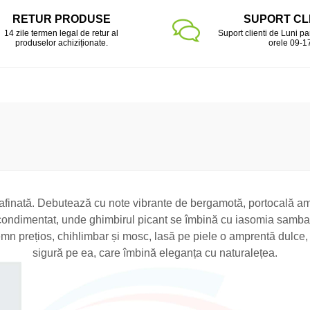
RETUR PRODUSE
SUPORT CL
14 zile termen legal de retur al
Suport clienti de Luni pa
produselor achiziționate.
orele 09-1
i rafinată. Debutează cu note vibrante de bergamotă, portocală a
ondimentat, unde ghimbirul picant se îmbină cu iasomia sambac ș
lemn prețios, chihlimbar și mosc, lasă pe piele o amprentă dulc
sigură pe ea, care îmbină eleganța cu naturalețea.