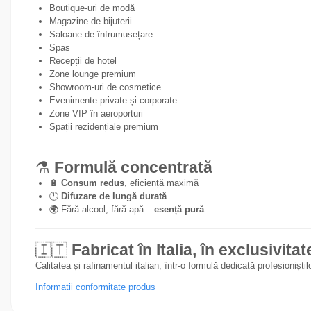
Boutique-uri de modă
Magazine de bijuterii
Saloane de înfrumusețare
Spas
Recepții de hotel
Zone lounge premium
Showroom-uri de cosmetice
Evenimente private și corporate
Zone VIP în aeroporturi
Spații rezidențiale premium
⚗️
Formulă concentrată
🔋
Consum redus
, eficiență maximă
🕒
Difuzare de lungă durată
🌍 Fără alcool, fără apă –
esență pură
🇮🇹
Fabricat în Italia, în exclusiv
Calitatea și rafinamentul italian, într-o formulă dedicată profesionișt
Informatii conformitate produs