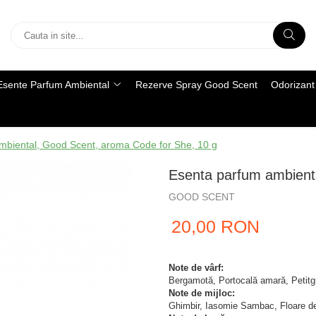
Esente Parfum Ambiental
Rezerve Spray Good Scent
Odorizant 
mbiental, Good Scent, aroma Code for She, 10 g
Esenta parfum ambient
GOOD SCENT
20,00 RON
Note de vârf:
Bergamotă, Portocală amară, Petitg
Note de mijloc:
Ghimbir, Iasomie Sambac, Floare de