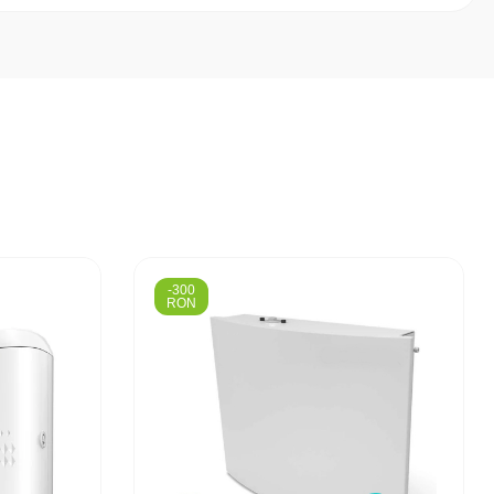
-300
RON