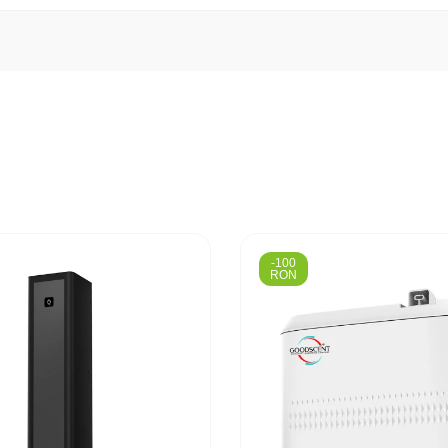
-100
RON