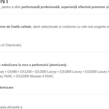
ENT
 pentru a oferi
performanță profesională, experiență olfactivă premium și 
ime de înaltă calitate
, atent selecționate și conforme cu cele mai exigente 
on of Chemicals)
n nebulizare la rece a parfumului (atomizare)
:
ury • GS480 • GS1200 • GS1500 Luxury • GS1800 Luxury • GS2000 Luxury
ury HVAC • GS12000 Monster 4 HVAC
atomizare
.
rea eficientă a: