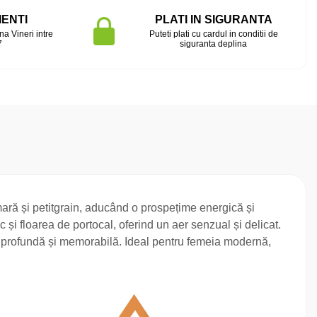
IENTI
PLATI IN SIGURANTA
na Vineri intre
Puteti plati cu cardul in conditii de
7
siguranta deplina
mară și petitgrain, aducând o prospețime energică și
i floarea de portocal, oferind un aer senzual și delicat.
e, profundă și memorabilă. Ideal pentru femeia modernă,