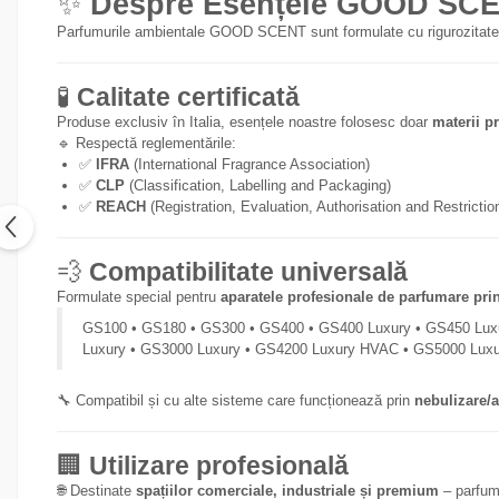
✨
Despre Esențele GOOD SC
Parfumurile ambientale GOOD SCENT sunt formulate cu rigurozitate,
🧪
Calitate certificată
Produse exclusiv în Italia, esențele noastre folosesc doar
materii pr
🔹 Respectă reglementările:
✅
IFRA
(International Fragrance Association)
✅
CLP
(Classification, Labelling and Packaging)
✅
REACH
(Registration, Evaluation, Authorisation and Restricti
💨
Compatibilitate universală
Formulate special pentru
aparatele profesionale de parfumare pri
GS100 • GS180 • GS300 • GS400 • GS400 Luxury • GS450 Lux
Luxury • GS3000 Luxury • GS4200 Luxury HVAC • GS5000 Lux
🔧 Compatibil și cu alte sisteme care funcționează prin
nebulizare/
🏢
Utilizare profesională
🌐 Destinate
spațiilor comerciale, industriale și premium
– parfuma