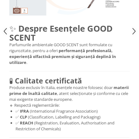
✨
Despre Esențele GOOD
SCENT
Parfumurile ambientale GOOD SCENT sunt formulate cu
rigurozitate, pentru a oferi
performanță profesională,
experiență olfactivă premium și siguranță deplină în
utilizare
.
🧪
Calitate certificată
Produse exclusiv în Italia, esențele noastre folosesc doar
materii
prime de înaltă calitate
, atent selecționate și conforme cu cele
mai exigente standarde europene.
🔹 Respectă reglementările:
✅
IFRA
(International Fragrance Association)
✅
CLP
(Classification, Labelling and Packaging)
✅
REACH
(Registration, Evaluation, Authorisation and
Restriction of Chemicals)