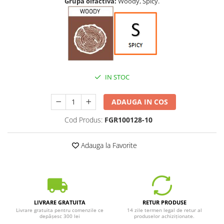
Grupă olfactivă:
Woody, Spicy.
IN STOC
ADAUGA IN COS
Cod Produs:
FGR100128-10
Adauga la Favorite
LIVRARE GRATUITA
RETUR PRODUSE
Livrare gratuita pentru comenzile ce
14 zile termen legal de retur al
depășesc 300 lei
produselor achiziționate.