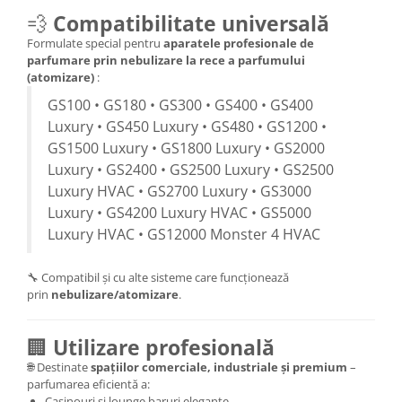
💨
Compatibilitate universală
Formulate special pentru
aparatele profesionale de
parfumare prin nebulizare la rece a parfumului
(atomizare)
:
GS100 • GS180 • GS300 • GS400 • GS400
Luxury • GS450 Luxury • GS480 • GS1200 •
GS1500 Luxury • GS1800 Luxury • GS2000
Luxury • GS2400 • GS2500 Luxury • GS2500
Luxury HVAC • GS2700 Luxury • GS3000
Luxury • GS4200 Luxury HVAC • GS5000
Luxury HVAC • GS12000 Monster 4 HVAC
🔧 Compatibil și cu alte sisteme care funcționează
prin
nebulizare/atomizare
.
🏢
Utilizare profesională
🌐 Destinate
spațiilor comerciale, industriale și premium
–
parfumarea eficientă a:
Casinouri și lounge baruri elegante