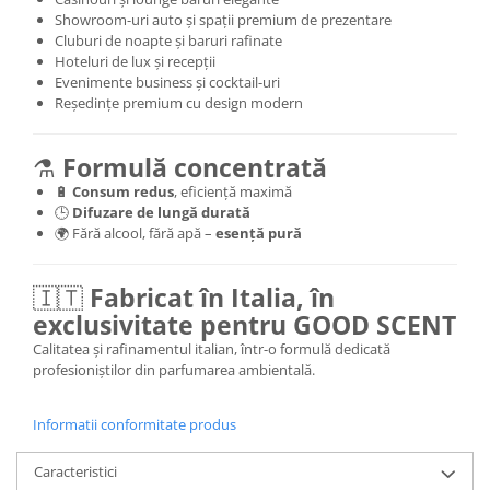
Showroom-uri auto și spații premium de prezentare
Cluburi de noapte și baruri rafinate
Hoteluri de lux și recepții
Evenimente business și cocktail-uri
Reședințe premium cu design modern
⚗️
Formulă concentrată
🔋
Consum redus
, eficiență maximă
🕒
Difuzare de lungă durată
🌍 Fără alcool, fără apă –
esență pură
🇮🇹
Fabricat în Italia, în
exclusivitate pentru GOOD SCENT
Calitatea și rafinamentul italian, într-o formulă dedicată
profesioniștilor din parfumarea ambientală.
Informatii conformitate produs
Caracteristici