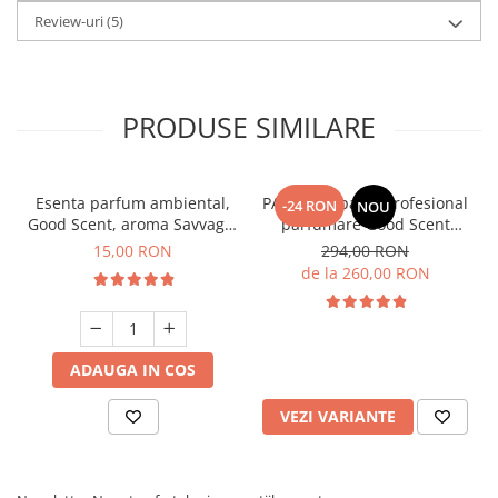
Review-uri
(5)
PRODUSE SIMILARE
Esenta parfum ambiental,
PACHET: Aparat profesional
-24 RON
NOU
Good Scent, aroma Savvage,
parfumare Good Scent
10 g
Aroma Car Diffuser, cu
15,00 RON
294,00 RON
baterie interna, negru si 5
de la 260,00 RON
rezerve incluse
ADAUGA IN COS
VEZI VARIANTE