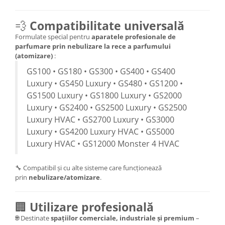
💨
Compatibilitate universală
Formulate special pentru
aparatele profesionale de
parfumare prin nebulizare la rece a parfumului
(atomizare)
:
GS100 • GS180 • GS300 • GS400 • GS400
Luxury • GS450 Luxury • GS480 • GS1200 •
GS1500 Luxury • GS1800 Luxury • GS2000
Luxury • GS2400 • GS2500 Luxury • GS2500
Luxury HVAC • GS2700 Luxury • GS3000
Luxury • GS4200 Luxury HVAC • GS5000
Luxury HVAC • GS12000 Monster 4 HVAC
🔧 Compatibil și cu alte sisteme care funcționează
prin
nebulizare/atomizare
.
🏢
Utilizare profesională
🌐 Destinate
spațiilor comerciale, industriale și premium
–