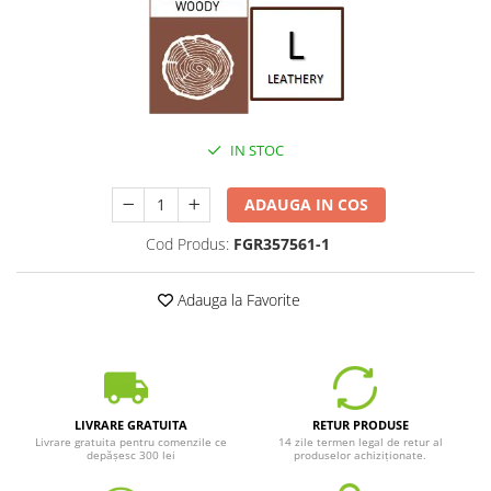
IN STOC
ADAUGA IN COS
Cod Produs:
FGR357561-1
Adauga la Favorite
LIVRARE GRATUITA
RETUR PRODUSE
Livrare gratuita pentru comenzile ce
14 zile termen legal de retur al
depășesc 300 lei
produselor achiziționate.