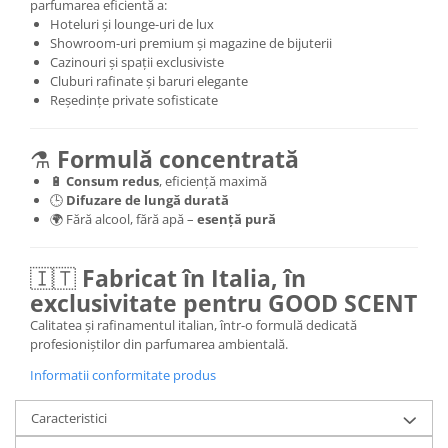
parfumarea eficientă a:
Hoteluri și lounge-uri de lux
Showroom-uri premium și magazine de bijuterii
Cazinouri și spații exclusiviste
Cluburi rafinate și baruri elegante
Reședințe private sofisticate
⚗️
Formulă concentrată
🔋
Consum redus
, eficiență maximă
🕒
Difuzare de lungă durată
🌍 Fără alcool, fără apă –
esență pură
🇮🇹
Fabricat în Italia, în
exclusivitate pentru GOOD SCENT
Calitatea și rafinamentul italian, într-o formulă dedicată
profesioniștilor din parfumarea ambientală.
Informatii conformitate produs
Caracteristici