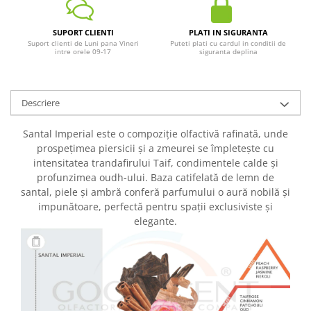
SUPORT CLIENTI
PLATI IN SIGURANTA
Suport clienti de Luni pana Vineri
Puteti plati cu cardul in conditii de
intre orele 09-17
siguranta deplina
Descriere
Santal Imperial este o compoziție olfactivă rafinată, unde
prospețimea piersicii și a zmeurei se împletește cu
intensitatea trandafirului Taif, condimentele calde și
profunzimea oudh-ului. Baza catifelată de lemn de
santal, piele și ambră conferă parfumului o aură nobilă și
impunătoare, perfectă pentru spații exclusiviste și
elegante.