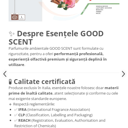
✨
Despre Esențele GOOD
SCENT
Parfumurile ambientale GOOD SCENT sunt formulate cu
rigurozitate, pentru a oferi
performanță profesională,
experiență olfactivă premium și siguranță deplină în
utilizare
.
🧪
Calitate certificată
Produse exclusiv în Italia, esențele noastre folosesc doar
materii
prime de înaltă calitate
, atent selecționate și conforme cu cele
mai exigente standarde europene.
🔹 Respectă reglementările:
✅
IFRA
(International Fragrance Association)
✅
CLP
(Classification, Labelling and Packaging)
✅
REACH
(Registration, Evaluation, Authorisation and
Restriction of Chemicals)