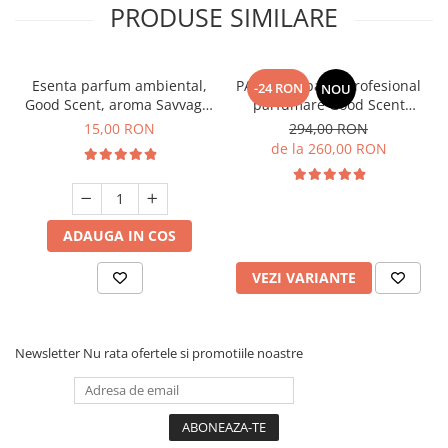
PRODUSE SIMILARE
Esenta parfum ambiental,
PACHET: Aparat profesional
-24 RON
NOU
Good Scent, aroma Savvage,
parfumare Good Scent
10 g
Aroma Car Diffuser, cu
15,00 RON
294,00 RON
baterie interna, negru si 5
de la 260,00 RON
rezerve incluse
ADAUGA IN COS
VEZI VARIANTE
Newsletter
Nu rata ofertele si promotiile noastre