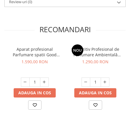
Review-uri
(0)
RECOMANDARI
Aparat profesional
Dispozitiv Profesional de
NOU
Parfumare spatii Good
Parfumare Ambientală
Scent GS3000 Luxury,
GOOD SCENT Column 1200
1.590,00 RON
1.290,00 RON
culoare alba
- Satin Silver
ADAUGA IN COS
ADAUGA IN COS