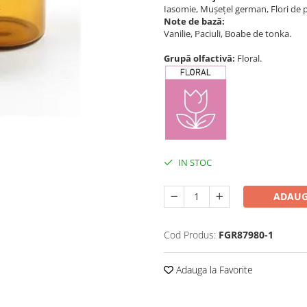
Iasomie, Mușețel german, Flori de p
Note de bază:
Vanilie, Paciuli, Boabe de tonka.
Grupă olfactivă:
Floral.
IN STOC
ADAUG
Cod Produs:
FGR87980-1
Adauga la Favorite