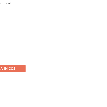
ortocal.
A IN COS