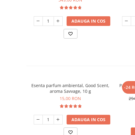
ADAUGA IN COS
Esenta parfum ambiental, Good Scent,
PACHET:
-24 
aroma Savvage, 10 g
Good 
baterie 
15,00 RON
29
ADAUGA IN COS