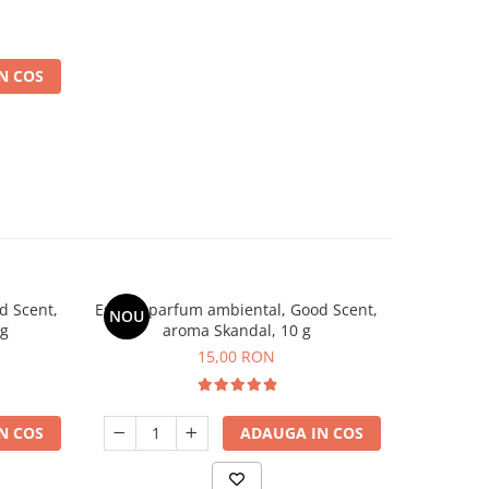
N COS
d Scent,
Esenta parfum ambiental, Good Scent,
Esenta pa
NOU
 g
aroma Skandal, 10 g
arom
15,00 RON
N COS
ADAUGA IN COS