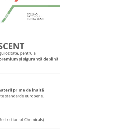
 SCENT
urozitate, pentru a
 premium și siguranță deplină
aterii prime de înaltă
ente standarde europene.
Restriction of Chemicals)