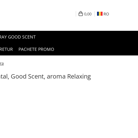
0,00
RO
PRAY GOOD SCENT
RETUR
PACHETE PROMO
ra
al, Good Scent, aroma Relaxing