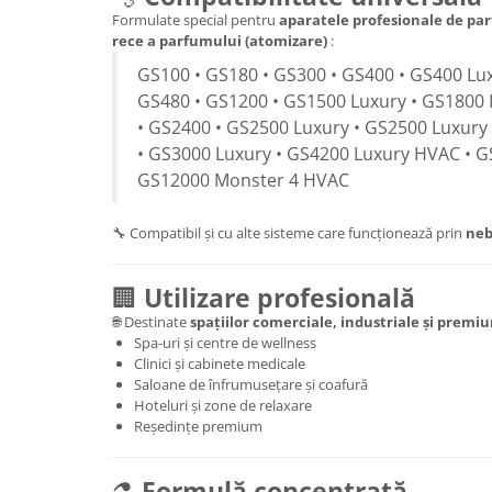
Formulate special pentru
aparatele profesionale de par
rece a parfumului (atomizare)
:
GS100 • GS180 • GS300 • GS400 • GS400 Lux
GS480 • GS1200 • GS1500 Luxury • GS1800 
• GS2400 • GS2500 Luxury • GS2500 Luxury
• GS3000 Luxury • GS4200 Luxury HVAC • G
GS12000 Monster 4 HVAC
🔧 Compatibil și cu alte sisteme care funcționează prin
neb
🏢
Utilizare profesională
🌐 Destinate
spațiilor comerciale, industriale și premi
Spa-uri și centre de wellness
Clinici și cabinete medicale
Saloane de înfrumusețare și coafură
Hoteluri și zone de relaxare
Reședințe premium
⚗️
Formulă concentrată