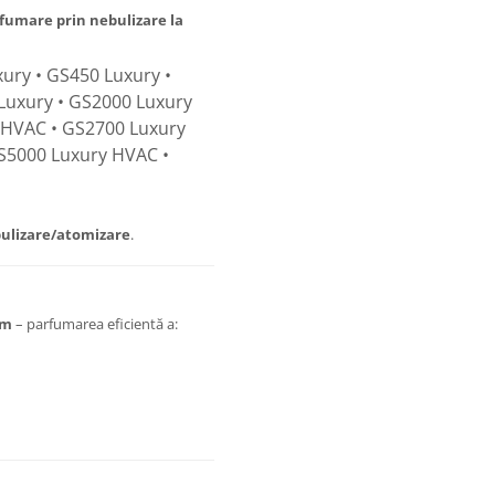
fumare prin nebulizare la
ury • GS450 Luxury •
Luxury • GS2000 Luxury
 HVAC • GS2700 Luxury
S5000 Luxury HVAC •
ulizare/atomizare
.
um
– parfumarea eficientă a: