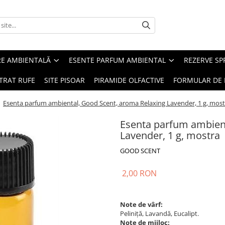
RE AMBIENTALĂ
ESENTE PARFUM AMBIENTAL
REZERVE S
TRAT RUFE
SITE PISOAR
PIRAMIDE OLFACTIVE
FORMULAR DE 
/
Esenta parfum ambiental, Good Scent, aroma Relaxing Lavender, 1 g, most
Esenta parfum ambient
Lavender, 1 g, mostra
GOOD SCENT
2,00 RON
Note de vârf:
Peliniță, Lavandă, Eucalipt.
Note de mijloc: