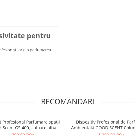
usivitate pentru
rofesioniștilor din parfumarea
RECOMANDARI
 Profesional Parfumare spatii
Dispozitiv Profesional de Pa
 Scent GS 400, culoare alba
Ambientală GOOD SCENT Colum
Titanium Black
399,00 RON
1.290,00 RON