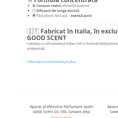
🔋
Consum redus
, eficiență maximă
🕒
Difuzare de lungă durată
🌍 Fără alcool, fără apă –
esență pură
🇮🇹
Fabricat în Italia, în excl
GOOD SCENT
Calitatea și rafinamentul italian, într-o formulă dedicată p
ambientală.
Informatii conformitate produs
Aparat profesional Parfumare spatii
Aparat
Good Scent GS 100, culoare alba
Good
349,00 RON