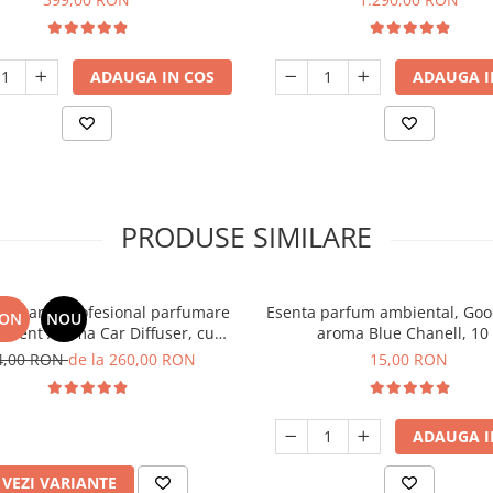
ADAUGA IN COS
ADAUGA I
PRODUSE SIMILARE
 Aparat profesional parfumare
Esenta parfum ambiental, Goo
RON
NOU
Scent Aroma Car Diffuser, cu
aroma Blue Chanell, 10
interna, negru si 5 rezerve
4,00 RON
de la 260,00 RON
15,00 RON
incluse
ADAUGA I
VEZI VARIANTE