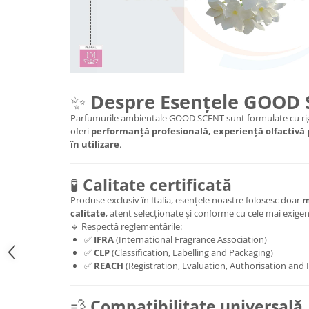
✨
Despre Esențele GOOD
Parfumurile ambientale GOOD SCENT sunt formulate cu rig
oferi
performanță profesională, experiență olfactivă
în utilizare
.
🧪
Calitate certificată
Produse exclusiv în Italia, esențele noastre folosesc doar
m
calitate
, atent selecționate și conforme cu cele mai exig
🔹 Respectă reglementările:
✅
IFRA
(International Fragrance Association)
✅
CLP
(Classification, Labelling and Packaging)
✅
REACH
(Registration, Evaluation, Authorisation and 
💨
Compatibilitate universală