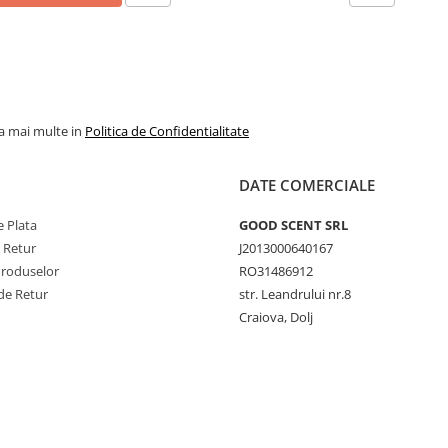
la mai multe in
Politica de Confidentialitate
DATE COMERCIALE
 Plata
GOOD SCENT SRL
e Retur
J2013000640167
Produselor
RO31486912
de Retur
str. Leandrului nr.8
Craiova, Dolj