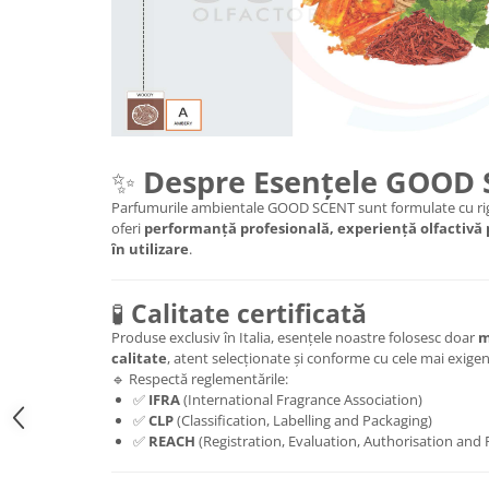
✨
Despre Esențele GOOD
Parfumurile ambientale GOOD SCENT sunt formulate cu rig
oferi
performanță profesională, experiență olfactivă
în utilizare
.
🧪
Calitate certificată
Produse exclusiv în Italia, esențele noastre folosesc doar
m
calitate
, atent selecționate și conforme cu cele mai exig
🔹 Respectă reglementările:
✅
IFRA
(International Fragrance Association)
✅
CLP
(Classification, Labelling and Packaging)
✅
REACH
(Registration, Evaluation, Authorisation and 