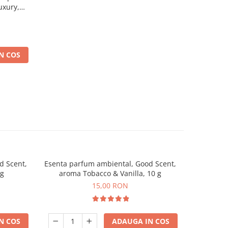
uxury,
N COS
d Scent,
Esenta parfum ambiental, Good Scent,
Esenta pa
 g
aroma Tobacco & Vanilla, 10 g
ar
15,00 RON
N COS
ADAUGA IN COS