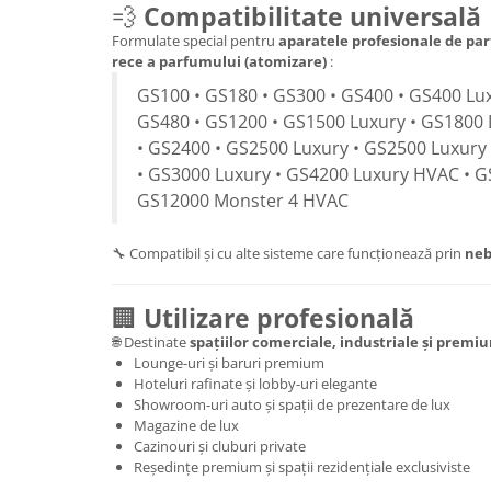
💨
Compatibilitate universală
Formulate special pentru
aparatele profesionale de par
rece a parfumului (atomizare)
:
GS100 • GS180 • GS300 • GS400 • GS400 Lux
GS480 • GS1200 • GS1500 Luxury • GS1800 
• GS2400 • GS2500 Luxury • GS2500 Luxury
• GS3000 Luxury • GS4200 Luxury HVAC • G
GS12000 Monster 4 HVAC
🔧 Compatibil și cu alte sisteme care funcționează prin
neb
🏢
Utilizare profesională
🌐 Destinate
spațiilor comerciale, industriale și premi
Lounge-uri și baruri premium
Hoteluri rafinate și lobby-uri elegante
Showroom-uri auto și spații de prezentare de lux
Magazine de lux
Cazinouri și cluburi private
Reședințe premium și spații rezidențiale exclusiviste