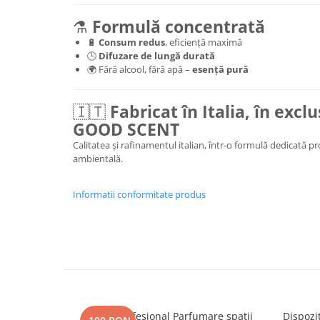
⚗️
Formulă concentrată
🔋
Consum redus
, eficiență maximă
🕒
Difuzare de lungă durată
🌍 Fără alcool, fără apă –
esență pură
🇮🇹
Fabricat în Italia, în excl
GOOD SCENT
Calitatea și rafinamentul italian, într-o formulă dedicată p
ambientală.
Informatii conformitate produs
Aparat profesional Parfumare spatii
Dispozi