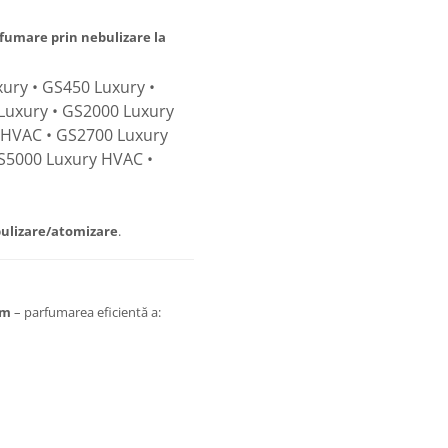
fumare prin nebulizare la
ury • GS450 Luxury •
Luxury • GS2000 Luxury
 HVAC • GS2700 Luxury
S5000 Luxury HVAC •
ulizare/atomizare
.
um
– parfumarea eficientă a: