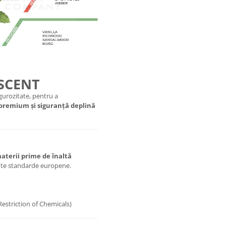
 SCENT
urozitate, pentru a
 premium și siguranță deplină
aterii prime de înaltă
ente standarde europene.
Restriction of Chemicals)