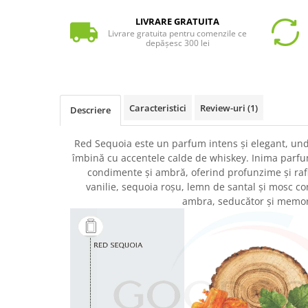
LIVRARE GRATUITA
Livrare gratuita pentru comenzile ce
depășesc 300 lei
Caracteristici
Review-uri
(1)
Descriere
Red Sequoia este un parfum intens și elegant, unde
îmbină cu accentele calde de whiskey. Inima parfu
condimente și ambră, oferind profunzime și ra
vanilie, sequoia roșu, lemn de santal și mosc c
ambra, seducător și memor