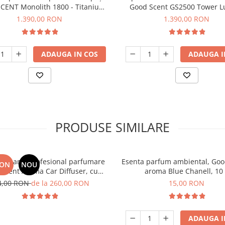
ENT Monolith 1800 - Titanium
Good Scent GS2500 Tower L
Black
culoare neagra
1.390,00 RON
1.390,00 RON
ADAUGA IN COS
ADAUGA I
PRODUSE SIMILARE
 Aparat profesional parfumare
Esenta parfum ambiental, Goo
RON
NOU
Scent Aroma Car Diffuser, cu
aroma Blue Chanell, 10
interna, negru si 5 rezerve
4,00 RON
de la 260,00 RON
15,00 RON
incluse
ADAUGA I