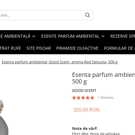
RE AMBIENTALĂ
ESENTE PARFUM AMBIENTAL
REZERVE S
TRAT RUFE
SITE PISOAR
PIRAMIDE OLFACTIVE
FORMULAR DE 
/
Esenta parfum ambiental, Good Scent, aroma Red Sequoia, 500 g
Esenta parfum ambient
500 g
GOOD SCENT
1 Review
320,00 RON
Note de vârf:
Flori albe, Note de whiskey.