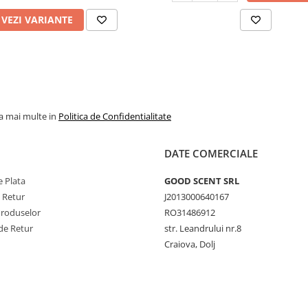
VEZI VARIANTE
la mai multe in
Politica de Confidentialitate
DATE COMERCIALE
 Plata
GOOD SCENT SRL
e Retur
J2013000640167
Produselor
RO31486912
de Retur
str. Leandrului nr.8
Craiova, Dolj