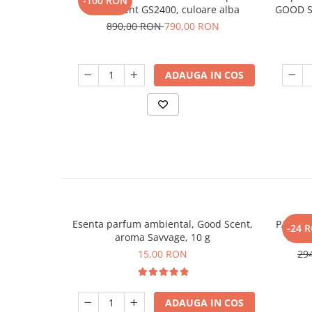
-100 RON
Good Scent GS2400, culoare alba
GOOD SC
890,00 RON
790,00 RON
ADAUGA IN COS
Esenta parfum ambiental, Good Scent,
PACHET:
-24 
aroma Savvage, 10 g
Good 
baterie 
15,00 RON
29
ADAUGA IN COS