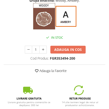
Grupă olfactivă:
Woody, Ambery.
IN STOC
ADAUGA IN COS
Cod Produs:
FGR353494-200
Adauga la Favorite
LIVRARE GRATUITA
RETUR PRODUSE
Livrare gratuita pentru comenzile ce
14 zile termen legal de retur al
depășesc 300 lei
produselor achiziționate.