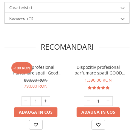
Caracteristici
Review-uri
(1)
RECOMANDARI
Aparat profesional
Dispozitiv profesional
-100 RON
Parfumare spatii Good
parfumare spații GOOD
Scent GS2400, culoare alba
SCENT Monolith 1800 -
890,00 RON
1.390,00 RON
Titanium Black
790,00 RON
ADAUGA IN COS
ADAUGA IN COS