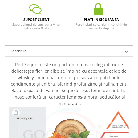
SUPORT CLIENTI
PLATI IN SIGURANTA
Suport clienti de Luni pana Vineri
Puteti plati cu cardul in conditii de
intre orele 09-17
siguranta deplina
Descriere
Red Sequoia este un parfum intens și elegant, unde
delicatețea florilor albe se îmbină cu accentele calde de
whiskey. Inima parfumului pulsează cu patchouli,
condimente și ambră, oferind profunzime și rafinament.
Baza luxoasă de vanilie, sequoia roșu, lemn de santal și
mosc conferă un caracter lemnos-ambra, seducător și
memorabil.