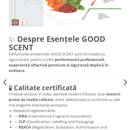
✨
Despre Esențele GOOD
SCENT
Parfumurile ambientale GOOD SCENT sunt formulate cu
rigurozitate, pentru a oferi
performanță profesională,
experiență olfactivă premium și siguranță deplină în
utilizare
.
🧪
Calitate certificată
Produse exclusiv în Italia, esențele noastre folosesc doar
materii
prime de înaltă calitate
, atent selecționate și conforme cu cele
mai exigente standarde europene.
🔹 Respectă reglementările:
✅
IFRA
(International Fragrance Association)
✅
CLP
(Classification, Labelling and Packaging)
✅
REACH
(Registration, Evaluation, Authorisation and