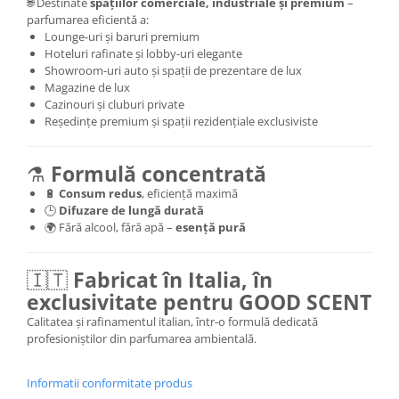
🌐 Destinate
spațiilor comerciale, industriale și premium
–
parfumarea eficientă a:
Lounge-uri și baruri premium
Hoteluri rafinate și lobby-uri elegante
Showroom-uri auto și spații de prezentare de lux
Magazine de lux
Cazinouri și cluburi private
Reședințe premium și spații rezidențiale exclusiviste
⚗️
Formulă concentrată
🔋
Consum redus
, eficiență maximă
🕒
Difuzare de lungă durată
🌍 Fără alcool, fără apă –
esență pură
🇮🇹
Fabricat în Italia, în
exclusivitate pentru GOOD SCENT
Calitatea și rafinamentul italian, într-o formulă dedicată
profesioniștilor din parfumarea ambientală.
Informatii conformitate produs