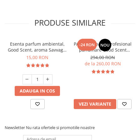
PRODUSE SIMILARE
Esenta parfum ambiental,
PACHET: Aparat profesional
-24 RON
NOU
Good Scent, aroma Savvage,
parfumare Good Scent
10 g
Aroma Car Diffuser, cu
15,00 RON
294,00 RON
baterie interna, negru si 5
de la 260,00 RON
rezerve incluse
ADAUGA IN COS
VEZI VARIANTE
Newsletter
Nu rata ofertele si promotiile noastre