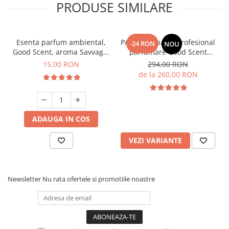
PRODUSE SIMILARE
Esenta parfum ambiental,
PACHET: Aparat profesional
-24 RON
NOU
Good Scent, aroma Savvage,
parfumare Good Scent
10 g
Aroma Car Diffuser, cu
15,00 RON
294,00 RON
baterie interna, negru si 5
de la 260,00 RON
rezerve incluse
ADAUGA IN COS
VEZI VARIANTE
Newsletter
Nu rata ofertele si promotiile noastre