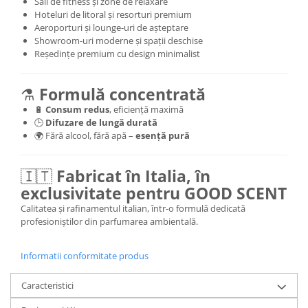
Săli de fitness și zone de relaxare
Hoteluri de litoral și resorturi premium
Aeroporturi și lounge-uri de așteptare
Showroom-uri moderne și spații deschise
Reședințe premium cu design minimalist
⚗️
Formulă concentrată
🔋
Consum redus
, eficiență maximă
🕒
Difuzare de lungă durată
🌍 Fără alcool, fără apă –
esență pură
🇮🇹
Fabricat în Italia, în
exclusivitate pentru GOOD SCENT
Calitatea și rafinamentul italian, într-o formulă dedicată
profesioniștilor din parfumarea ambientală.
Informatii conformitate produs
Caracteristici