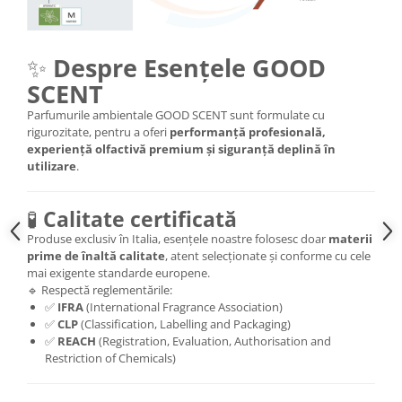
✨
Despre Esențele GOOD
SCENT
Parfumurile ambientale GOOD SCENT sunt formulate cu
rigurozitate, pentru a oferi
performanță profesională,
experiență olfactivă premium și siguranță deplină în
utilizare
.
🧪
Calitate certificată
Produse exclusiv în Italia, esențele noastre folosesc doar
materii
prime de înaltă calitate
, atent selecționate și conforme cu cele
mai exigente standarde europene.
🔹 Respectă reglementările:
✅
IFRA
(International Fragrance Association)
✅
CLP
(Classification, Labelling and Packaging)
✅
REACH
(Registration, Evaluation, Authorisation and
Restriction of Chemicals)