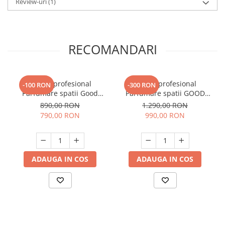
Review-uri
(1)
RECOMANDARI
Aparat profesional
Aparat profesional
-100 RON
-300 RON
Parfumare spatii Good
Parfumare spatii GOOD
Scent GS2400, culoare alba
SCENT Contour 2000,
890,00 RON
1.290,00 RON
culoare alba
790,00 RON
990,00 RON
ADAUGA IN COS
ADAUGA IN COS