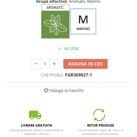
Grupă olfactivă:
Aromatic, Marino.
IN STOC
ADAUGA IN COS
Cod Produs:
FGR369827-1
Adauga la Favorite
LIVRARE GRATUITA
RETUR PRODUSE
Livrare gratuita pentru comenzile ce
14 zile termen legal de retur al
depășesc 300 lei
produselor achiziționate.