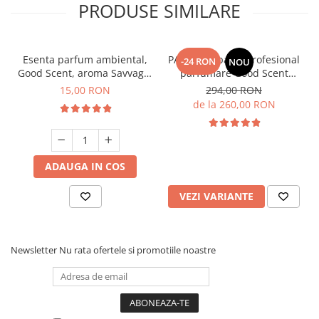
PRODUSE SIMILARE
Esenta parfum ambiental,
PACHET: Aparat profesional
-24 RON
NOU
Good Scent, aroma Savvage,
parfumare Good Scent
10 g
Aroma Car Diffuser, cu
15,00 RON
294,00 RON
baterie interna, negru si 5
de la 260,00 RON
rezerve incluse
ADAUGA IN COS
VEZI VARIANTE
Newsletter
Nu rata ofertele si promotiile noastre