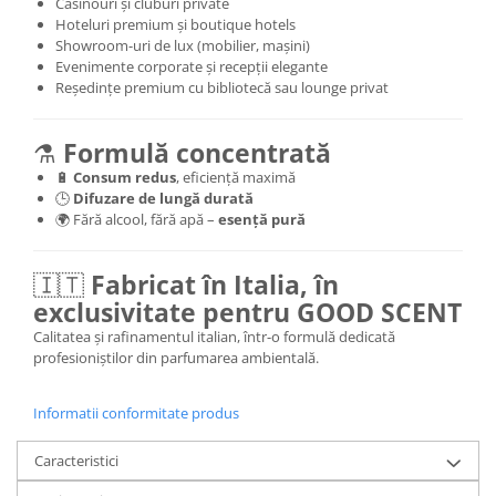
Casinouri și cluburi private
Hoteluri premium și boutique hotels
Showroom-uri de lux (mobilier, mașini)
Evenimente corporate și recepții elegante
Reședințe premium cu bibliotecă sau lounge privat
⚗️
Formulă concentrată
🔋
Consum redus
, eficiență maximă
🕒
Difuzare de lungă durată
🌍 Fără alcool, fără apă –
esență pură
🇮🇹
Fabricat în Italia, în
exclusivitate pentru GOOD SCENT
Calitatea și rafinamentul italian, într-o formulă dedicată
profesioniștilor din parfumarea ambientală.
Informatii conformitate produs
Caracteristici