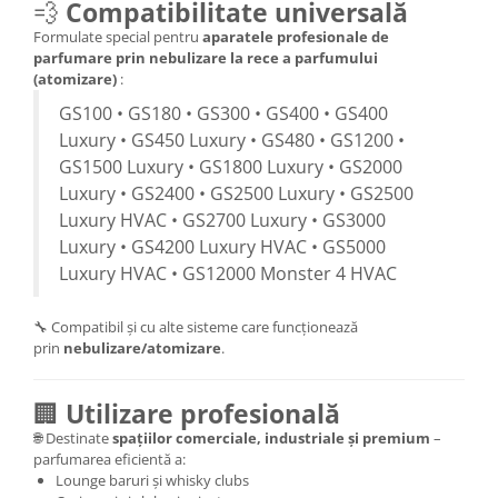
💨
Compatibilitate universală
Formulate special pentru
aparatele profesionale de
parfumare prin nebulizare la rece a parfumului
(atomizare)
:
GS100 • GS180 • GS300 • GS400 • GS400
Luxury • GS450 Luxury • GS480 • GS1200 •
GS1500 Luxury • GS1800 Luxury • GS2000
Luxury • GS2400 • GS2500 Luxury • GS2500
Luxury HVAC • GS2700 Luxury • GS3000
Luxury • GS4200 Luxury HVAC • GS5000
Luxury HVAC • GS12000 Monster 4 HVAC
🔧 Compatibil și cu alte sisteme care funcționează
prin
nebulizare/atomizare
.
🏢
Utilizare profesională
🌐 Destinate
spațiilor comerciale, industriale și premium
–
parfumarea eficientă a:
Lounge baruri și whisky clubs