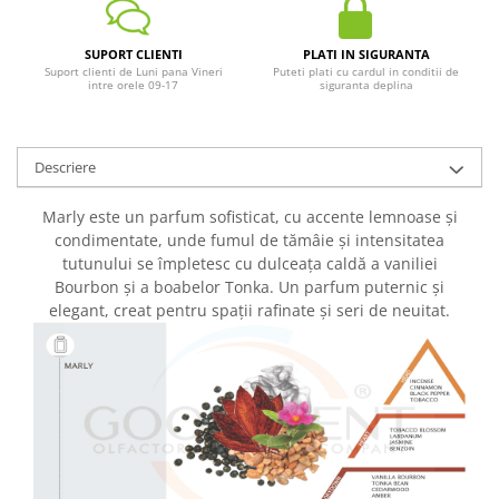
SUPORT CLIENTI
PLATI IN SIGURANTA
Suport clienti de Luni pana Vineri
Puteti plati cu cardul in conditii de
intre orele 09-17
siguranta deplina
Descriere
Marly este un parfum sofisticat, cu accente lemnoase și
condimentate, unde fumul de tămâie și intensitatea
tutunului se împletesc cu dulceața caldă a vaniliei
Bourbon și a boabelor Tonka. Un parfum puternic și
elegant, creat pentru spații rafinate și seri de neuitat.