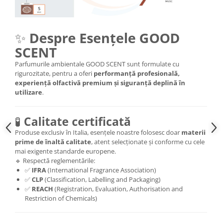
✨
Despre Esențele GOOD
SCENT
Parfumurile ambientale GOOD SCENT sunt formulate cu
rigurozitate, pentru a oferi
performanță profesională,
experiență olfactivă premium și siguranță deplină în
utilizare
.
🧪
Calitate certificată
Produse exclusiv în Italia, esențele noastre folosesc doar
materii
prime de înaltă calitate
, atent selecționate și conforme cu cele
mai exigente standarde europene.
🔹 Respectă reglementările:
✅
IFRA
(International Fragrance Association)
✅
CLP
(Classification, Labelling and Packaging)
✅
REACH
(Registration, Evaluation, Authorisation and
Restriction of Chemicals)