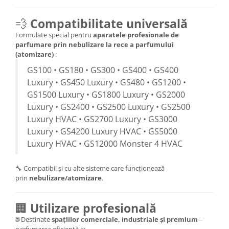
💨
Compatibilitate universală
Formulate special pentru
aparatele profesionale de
parfumare prin nebulizare la rece a parfumului
(atomizare)
:
GS100 • GS180 • GS300 • GS400 • GS400
Luxury • GS450 Luxury • GS480 • GS1200 •
GS1500 Luxury • GS1800 Luxury • GS2000
Luxury • GS2400 • GS2500 Luxury • GS2500
Luxury HVAC • GS2700 Luxury • GS3000
Luxury • GS4200 Luxury HVAC • GS5000
Luxury HVAC • GS12000 Monster 4 HVAC
🔧 Compatibil și cu alte sisteme care funcționează
prin
nebulizare/atomizare
.
🏢
Utilizare profesională
🌐 Destinate
spațiilor comerciale, industriale și premium
–