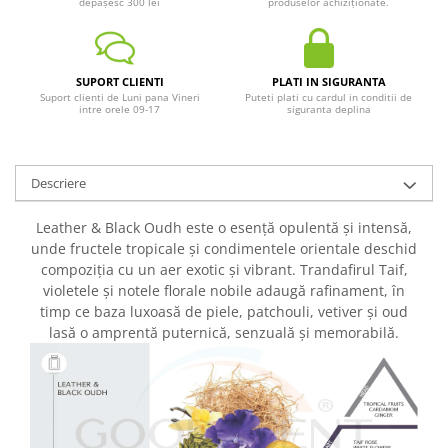
depășesc 300 lei
produselor achiziționate.
SUPORT CLIENTI
PLATI IN SIGURANTA
Suport clienti de Luni pana Vineri
Puteti plati cu cardul in conditii de
intre orele 09-17
siguranta deplina
Descriere
Leather & Black Oudh este o esență opulentă și intensă,
unde fructele tropicale și condimentele orientale deschid
compoziția cu un aer exotic și vibrant. Trandafirul Taif,
violetele și notele florale nobile adaugă rafinament, în
timp ce baza luxoasă de piele, patchouli, vetiver și oud
lasă o amprentă puternică, senzuală și memorabilă.