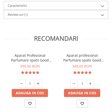
Caracteristici
Review-uri
(1)
RECOMANDARI
Aparat Profesional
Aparat profesional
Parfumare spatii Good
Parfumare spatii Good
Scent GS 400, culoare alba
Scent GS 100, culoare alb si
399,00 RON
349,00 RON
negru
ADAUGA IN COS
ADAUGA IN COS