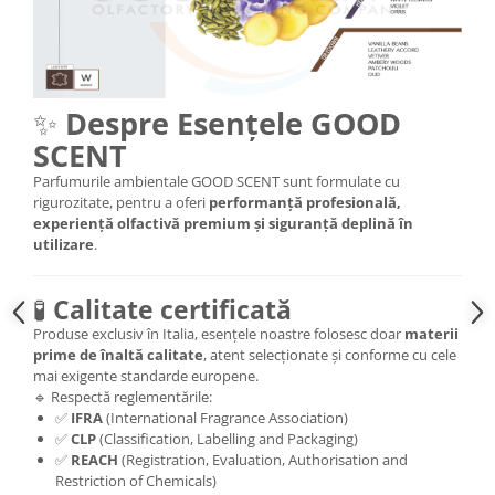
✨
Despre Esențele GOOD
SCENT
Parfumurile ambientale GOOD SCENT sunt formulate cu
rigurozitate, pentru a oferi
performanță profesională,
experiență olfactivă premium și siguranță deplină în
utilizare
.
🧪
Calitate certificată
Produse exclusiv în Italia, esențele noastre folosesc doar
materii
prime de înaltă calitate
, atent selecționate și conforme cu cele
mai exigente standarde europene.
🔹 Respectă reglementările:
✅
IFRA
(International Fragrance Association)
✅
CLP
(Classification, Labelling and Packaging)
✅
REACH
(Registration, Evaluation, Authorisation and
Restriction of Chemicals)