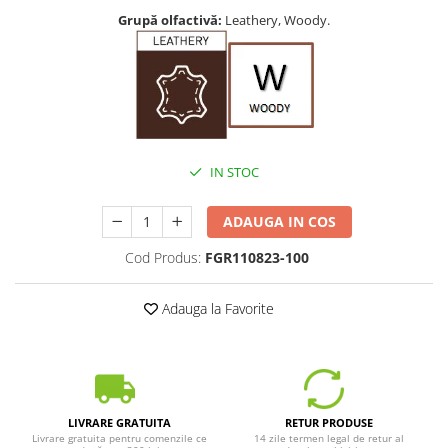
Grupă olfactivă:
Leathery, Woody.
IN STOC
ADAUGA IN COS
Cod Produs:
FGR110823-100
Adauga la Favorite
LIVRARE GRATUITA
RETUR PRODUSE
Livrare gratuita pentru comenzile ce
14 zile termen legal de retur al