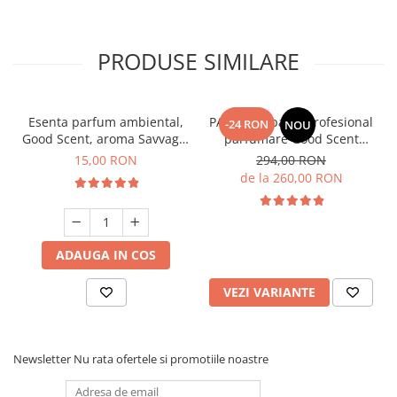
PRODUSE SIMILARE
Esenta parfum ambiental,
PACHET: Aparat profesional
-24 RON
NOU
Good Scent, aroma Savvage,
parfumare Good Scent
10 g
Aroma Car Diffuser, cu
15,00 RON
294,00 RON
baterie interna, negru si 5
de la 260,00 RON
rezerve incluse
ADAUGA IN COS
VEZI VARIANTE
Newsletter
Nu rata ofertele si promotiile noastre