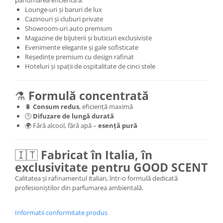
parfumarea eficientă a:
Lounge-uri și baruri de lux
Cazinouri și cluburi private
Showroom-uri auto premium
Magazine de bijuterii și buticuri exclusiviste
Evenimente elegante și gale sofisticate
Reședințe premium cu design rafinat
Hoteluri și spații de ospitalitate de cinci stele
⚗️
Formulă concentrată
🔋
Consum redus
, eficiență maximă
🕒
Difuzare de lungă durată
🌍 Fără alcool, fără apă –
esență pură
🇮🇹
Fabricat în Italia, în
exclusivitate pentru GOOD SCENT
Calitatea și rafinamentul italian, într-o formulă dedicată
profesioniștilor din parfumarea ambientală.
Informatii conformitate produs