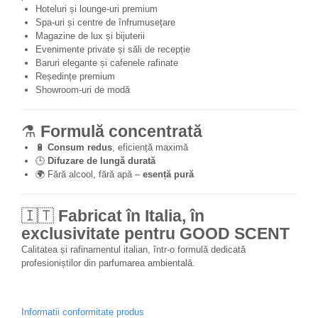
Hoteluri și lounge-uri premium
Spa-uri și centre de înfrumusețare
Magazine de lux și bijuterii
Evenimente private și săli de recepție
Baruri elegante și cafenele rafinate
Reședințe premium
Showroom-uri de modă
⚗️
Formulă concentrată
🔋
Consum redus
, eficiență maximă
🕒
Difuzare de lungă durată
🌍 Fără alcool, fără apă –
esență pură
🇮🇹
Fabricat în Italia, în
exclusivitate pentru GOOD SCENT
Calitatea și rafinamentul italian, într-o formulă dedicată
profesioniștilor din parfumarea ambientală.
Informatii conformitate produs