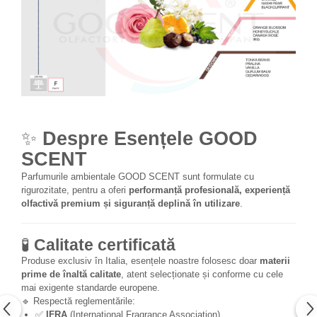
✨
Despre Esențele GOOD
SCENT
Parfumurile ambientale GOOD SCENT sunt formulate cu
rigurozitate, pentru a oferi
performanță profesională, experiență
olfactivă premium și siguranță deplină în utilizare
.
🧪
Calitate certificată
Produse exclusiv în Italia, esențele noastre folosesc doar
materii
prime de înaltă calitate
, atent selecționate și conforme cu cele
mai exigente standarde europene.
🔹 Respectă reglementările:
✅
IFRA
(International Fragrance Association)