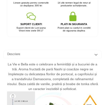
Livrare gratuita pentru comenzile
14 zile termen legal de retur al
ce depășesc 300 lei
produselor achiziționate.
SUPORT CLIENTI
PLATI IN SIGURANTA
Suport clienti de Luni pana
Puteti plati cu cardul in conditii
Vineri intre orele 09-17
de siguranta deplina
Descriere
La Vie e Bella este o celebrare a feminității și a bucuriei de a
trăi. Aroma fructată de pară Nashi și coacăze negre se
împletește cu delicatețea florilor de portocal, a caprifoiului și
a trandafirului Damascena, completată de rafinamentul
irisului. Baza caldă de vanilie, pralină și boabe de tonka oferă
un caracter irezistibil și sofisticat.