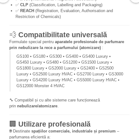
✅
CLP
(Classification, Labelling and Packaging)
✅
REACH
(Registration, Evaluation, Authorisation and
Restriction of Chemicals)
💨
Compatibilitate universală
Formulate special pentru
aparatele profesionale de parfumare
prin nebulizare la rece a parfumului (atomizare)
:
GS100 • GS180 • GS300 • GS400 • GS400 Luxury •
GS450 Luxury • GS480 • GS1200 • GS1500 Luxury •
GS1800 Luxury • GS2000 Luxury • GS2400 • GS2500
Luxury • GS2500 Luxury HVAC • GS2700 Luxury • GS3000
Luxury • GS4200 Luxury HVAC • GS5000 Luxury HVAC •
GS12000 Monster 4 HVAC
🔧 Compatibil și cu alte sisteme care funcționează
prin
nebulizare/atomizare
.
🏢
Utilizare profesională
🌐 Destinate
spațiilor comerciale, industriale și premium
–
parfumarea eficientă a: