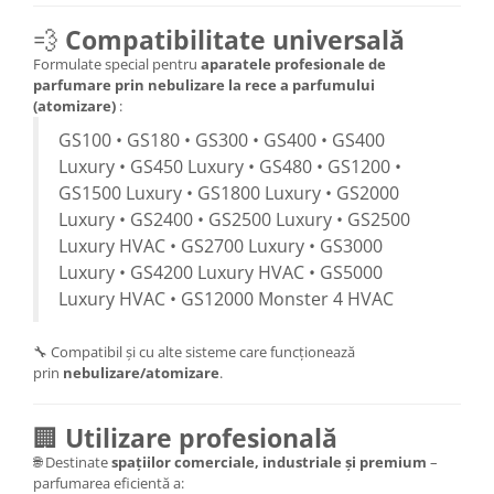
💨
Compatibilitate universală
Formulate special pentru
aparatele profesionale de
parfumare prin nebulizare la rece a parfumului
(atomizare)
:
GS100 • GS180 • GS300 • GS400 • GS400
Luxury • GS450 Luxury • GS480 • GS1200 •
GS1500 Luxury • GS1800 Luxury • GS2000
Luxury • GS2400 • GS2500 Luxury • GS2500
Luxury HVAC • GS2700 Luxury • GS3000
Luxury • GS4200 Luxury HVAC • GS5000
Luxury HVAC • GS12000 Monster 4 HVAC
🔧 Compatibil și cu alte sisteme care funcționează
prin
nebulizare/atomizare
.
🏢
Utilizare profesională
🌐 Destinate
spațiilor comerciale, industriale și premium
–
parfumarea eficientă a: