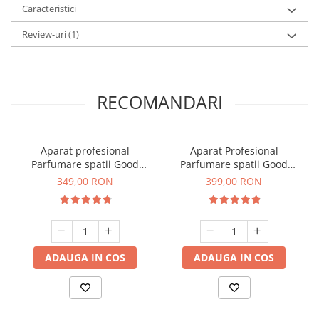
Caracteristici
Review-uri
(1)
RECOMANDARI
Aparat profesional
Aparat Profesional
Parfumare spatii Good
Parfumare spatii Good
Scent GS 100, culoare alba
Scent GS 400, culoare alba
349,00 RON
399,00 RON
ADAUGA IN COS
ADAUGA IN COS