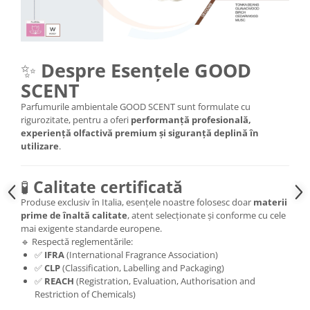
✨
Despre Esențele GOOD
SCENT
Parfumurile ambientale GOOD SCENT sunt formulate cu
rigurozitate, pentru a oferi
performanță profesională,
experiență olfactivă premium și siguranță deplină în
utilizare
.
🧪
Calitate certificată
Produse exclusiv în Italia, esențele noastre folosesc doar
materii
prime de înaltă calitate
, atent selecționate și conforme cu cele
mai exigente standarde europene.
🔹 Respectă reglementările:
✅
IFRA
(International Fragrance Association)
✅
CLP
(Classification, Labelling and Packaging)
✅
REACH
(Registration, Evaluation, Authorisation and
Restriction of Chemicals)