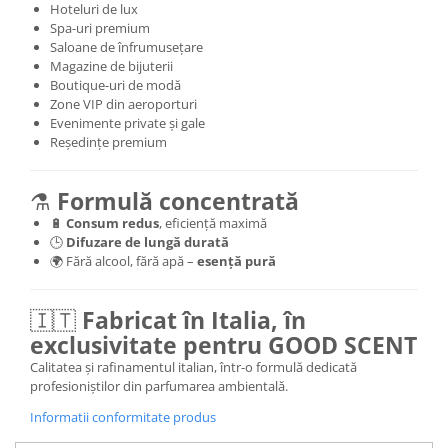
Hoteluri de lux
Spa-uri premium
Saloane de înfrumusețare
Magazine de bijuterii
Boutique-uri de modă
Zone VIP din aeroporturi
Evenimente private și gale
Reședințe premium
⚗️
Formulă concentrată
🔋
Consum redus
, eficiență maximă
🕒
Difuzare de lungă durată
🌍 Fără alcool, fără apă –
esență pură
🇮🇹
Fabricat în Italia, în
exclusivitate pentru GOOD SCENT
Calitatea și rafinamentul italian, într-o formulă dedicată
profesioniștilor din parfumarea ambientală.
Informatii conformitate produs