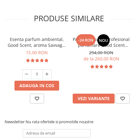
PRODUSE SIMILARE
Esenta parfum ambiental,
PACHET: Aparat profesional
-24 RON
NOU
Good Scent, aroma Savvage,
parfumare Good Scent
10 g
Aroma Car Diffuser, cu
15,00 RON
294,00 RON
baterie interna, negru si 5
de la 260,00 RON
rezerve incluse
ADAUGA IN COS
VEZI VARIANTE
Newsletter
Nu rata ofertele si promotiile noastre