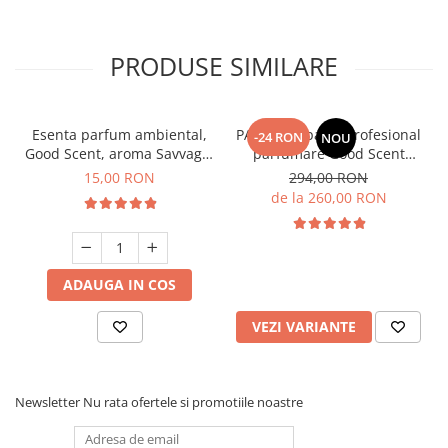
PRODUSE SIMILARE
Esenta parfum ambiental,
PACHET: Aparat profesional
-24 RON
NOU
Good Scent, aroma Savvage,
parfumare Good Scent
10 g
Aroma Car Diffuser, cu
15,00 RON
294,00 RON
baterie interna, negru si 5
de la 260,00 RON
rezerve incluse
ADAUGA IN COS
VEZI VARIANTE
Newsletter
Nu rata ofertele si promotiile noastre