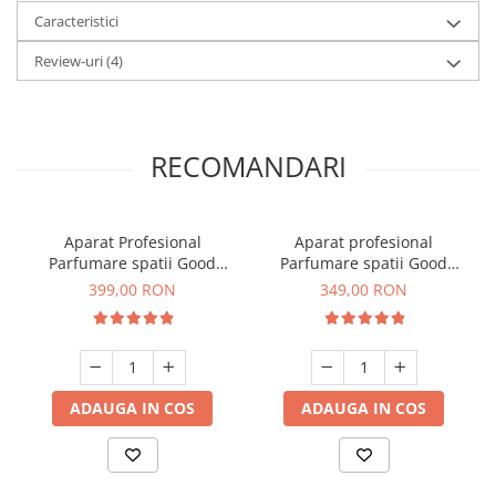
Caracteristici
Review-uri
(4)
RECOMANDARI
Aparat Profesional
Aparat profesional
Parfumare spatii Good
Parfumare spatii Good
Scent GS 400, culoare alba
Scent GS 100, culoare alb si
399,00 RON
349,00 RON
negru
ADAUGA IN COS
ADAUGA IN COS