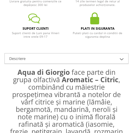
Livrare gratuita pentru comenzile ce
14 zile termen legal de retur al
depășesc 300 lei
produselor achiziționate.
SUPORT CLIENTI
PLATI IN SIGURANTA
Suport clienti de Luni pana Vineri
Puteti plati cu cardul in conditii de
intre orele 09-17
siguranta deplina
Descriere
Aqua di Giorgio
face parte din
grupa olfactivă
Aromatic – Citric
,
combinând cu măiestrie
prospețimea vibrantă a notelor de
vârf citrice și marine (lămâie,
bergamotă, mandarină, neroli și
note marine) cu o inimă florală
rafinată și aromatică (iasomie,
frezie, petitgrain, lavandă, rozmarin