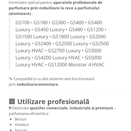
Formulate special pentru
aparatele profesionale de
parfumare prin nebulizare la rece a parfumului
(atomizare)
:
GS100 • GS180 • GS300 • GS400 • GS400
Luxury • GS450 Luxury • GS480 • GS1200 •
GS1500 Luxury • GS1800 Luxury • GS2000
Luxury • GS2400 • GS2500 Luxury • GS2500
Luxury HVAC • GS2700 Luxury • GS3000
Luxury • GS4200 Luxury HVAC • GS5000
Luxury HVAC • GS12000 Monster 4 HVAC
🔧 Compatibil și cu alte sisteme care funcționează
prin
nebulizare/atomizare
.
🏢
Utilizare profesională
🌐 Destinate
spațiilor comerciale, industriale și premium
–
parfumarea eficientă a:
Birouri
Hoteluri
Spa-uri