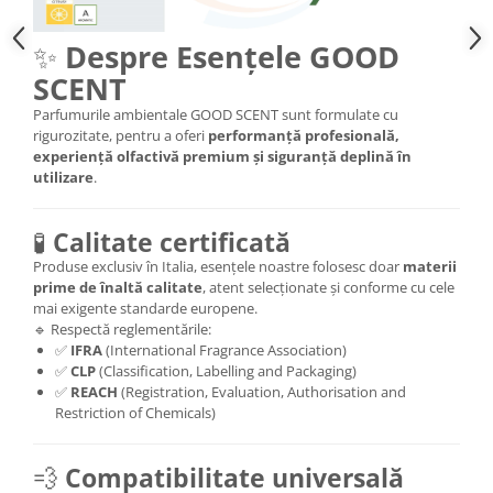
✨
Despre Esențele GOOD
SCENT
Parfumurile ambientale GOOD SCENT sunt formulate cu
rigurozitate, pentru a oferi
performanță profesională,
experiență olfactivă premium și siguranță deplină în
utilizare
.
🧪
Calitate certificată
Produse exclusiv în Italia, esențele noastre folosesc doar
materii
prime de înaltă calitate
, atent selecționate și conforme cu cele
mai exigente standarde europene.
🔹 Respectă reglementările:
✅
IFRA
(International Fragrance Association)
✅
CLP
(Classification, Labelling and Packaging)
✅
REACH
(Registration, Evaluation, Authorisation and
Restriction of Chemicals)
💨
Compatibilitate universală