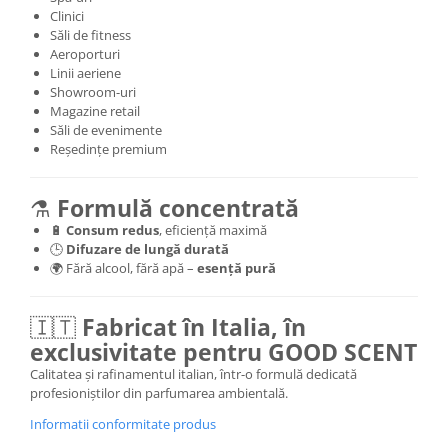
Clinici
Săli de fitness
Aeroporturi
Linii aeriene
Showroom-uri
Magazine retail
Săli de evenimente
Reședințe premium
⚗️
Formulă concentrată
🔋
Consum redus
, eficiență maximă
🕒
Difuzare de lungă durată
🌍 Fără alcool, fără apă –
esență pură
🇮🇹
Fabricat în Italia, în
exclusivitate pentru GOOD SCENT
Calitatea și rafinamentul italian, într-o formulă dedicată
profesioniștilor din parfumarea ambientală.
Informatii conformitate produs