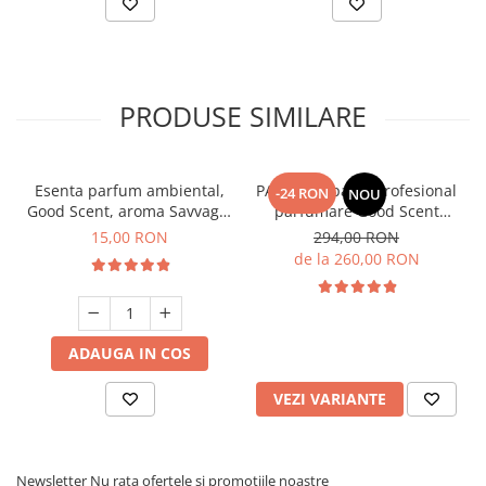
PRODUSE SIMILARE
Esenta parfum ambiental,
PACHET: Aparat profesional
-24 RON
NOU
Good Scent, aroma Savvage,
parfumare Good Scent
10 g
Aroma Car Diffuser, cu
15,00 RON
294,00 RON
baterie interna, negru si 5
de la 260,00 RON
rezerve incluse
ADAUGA IN COS
VEZI VARIANTE
Newsletter
Nu rata ofertele si promotiile noastre