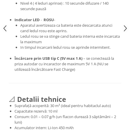
Nivel 4 ( 4 leduri aprinse) : 10 secunde difuzare / 140
secunde pauză
Indicator LED
-
ROSU
-
Aparatul avertizeaza ca bateria este descarcata atunci
cand ledul rosu este aprins.
Ledul rosu se va stinge cand bateria interna este incarcata
la maximum
In timpul incarcarii ledul rosu se aprinde intermitent.
Încărcare prin USB tip C (5V max 1 A)
– se conectează la
priza autodar cu incaractor de maximum 5V 1 A (NU se
utilizează încărcătoare Fast Charge)
📐
Detalii tehnice
Suprafață acoperită: 30 m³ (ideal pentru habitaclul auto)
Capacitate rezervă: 10 ml
Consum: 0.01 – 0.07 g/h (un flacon durează 3 săptămâni – 2
luni)
Acumulator intern: Li-Ion 450 mAh