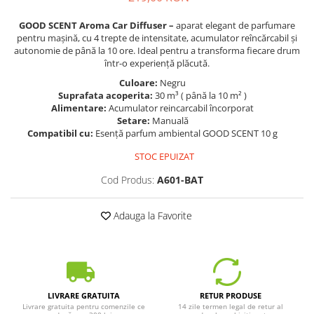
GOOD SCENT Aroma Car Diffuser –
aparat elegant de parfumare
pentru mașină, cu 4 trepte de intensitate, acumulator reîncărcabil și
autonomie de până la 10 ore. Ideal pentru a transforma fiecare drum
într-o experiență plăcută.
Culoare:
Negru
Suprafata acoperita:
30 m³ ( până la 10 m² )
Alimentare:
Acumulator reincarcabil încorporat
Setare:
Manuală
Compatibil cu:
Esență parfum ambiental GOOD SCENT 10 g
STOC EPUIZAT
Cod Produs:
A601-BAT
Adauga la Favorite
LIVRARE GRATUITA
RETUR PRODUSE
Livrare gratuita pentru comenzile ce
14 zile termen legal de retur al