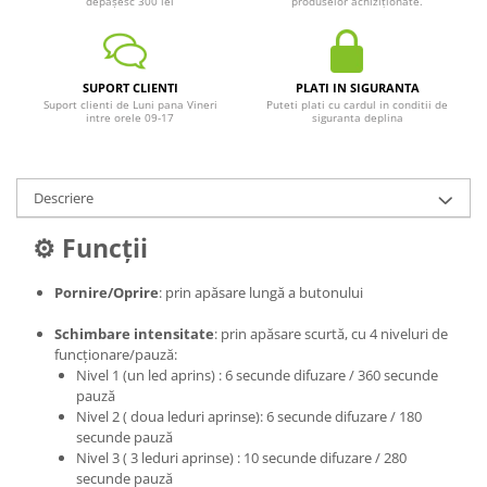
depășesc 300 lei
produselor achiziționate.
SUPORT CLIENTI
PLATI IN SIGURANTA
Suport clienti de Luni pana Vineri
Puteti plati cu cardul in conditii de
intre orele 09-17
siguranta deplina
Descriere
⚙️ Funcții
Pornire/Oprire
: prin apăsare lungă a butonului
Schimbare intensitate
: prin apăsare scurtă, cu 4 niveluri de
funcționare/pauză:
Nivel 1 (un led aprins) : 6 secunde difuzare / 360 secunde
pauză
Nivel 2 ( doua leduri aprinse): 6 secunde difuzare / 180
secunde pauză
Nivel 3 ( 3 leduri aprinse) : 10 secunde difuzare / 280
secunde pauză