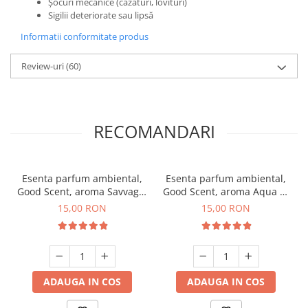
Șocuri mecanice (cazături, lovituri)
Sigilii deteriorate sau lipsă
Informatii conformitate produs
Review-uri
(60)
RECOMANDARI
Esenta parfum ambiental,
Esenta parfum ambiental,
Good Scent, aroma Savvage,
Good Scent, aroma Aqua di
10 g
Giorgio, 10 g
15,00 RON
15,00 RON
ADAUGA IN COS
ADAUGA IN COS