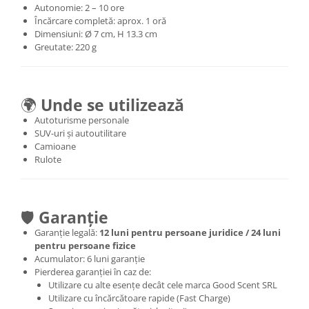
Autonomie: 2 – 10 ore
Încărcare completă: aprox. 1 oră
Dimensiuni: Ø 7 cm, H 13.3 cm
Greutate: 220 g
🌍
Unde se utilizează
Autoturisme personale
SUV-uri și autoutilitare
Camioane
Rulote
🛡️
Garanție
Garanție legală:
12 luni pentru persoane juridice / 24 luni
pentru persoane fizice
Acumulator: 6 luni garanție
Pierderea garanției în caz de:
Utilizare cu alte esențe decât cele marca Good Scent SRL
Utilizare cu încărcătoare rapide (Fast Charge)