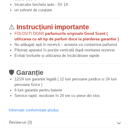
Incarcator bricheta auto - 5V 1A
un solvent de curatare
⚠️
Instrucțiuni importante
FOLOSITI DOAR
parfumurile originale Good Scent (
utilizarea cu alt tip de parfum duce la pierderea garantiei )
Nu adăugați apă în rezervă – aceasta va contamina parfumul
Păstrați aparatul în poziție verticală după montarea rezervei
Evitați loviturile și utilizarea de încărcătoare rapide
🛡️
Garanție
12/24 luni garanție legală ( 12 luni persoane juridice si 24 luni
persoane fizice )
6 luni garanție pentru baterie
Service rapid: rezolvare în 24 ore cu piese din stoc
Informatii conformitate produs
Review-uri
(3)