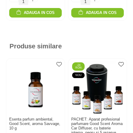
ADAUGA IN COS
ADAUGA IN COS
Produse similare
-24
RON
NOU
Esenta parfum ambiental,
PACHET: Aparat profesional
Good Scent, aroma Savvage,
parfumare Good Scent Aroma
10 g
Car Diffuser, cu baterie
interna, negru si 5 rezerve