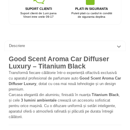
SUPORT CLIENTI
PLATI IN SIGURANTA
Suport clienti de Luni pana
Puteti plati cu cardul in conditii
Vineri intre orele 09-17
de siguranta deplina
Descriere
Good Scent Aroma Car Diffuser
Luxury – Titanium Black
Transformă fiecare călătorie într-o experiență olfactivă exclusivă
cu aparatul profesional de parfumare auto
Good Scent Aroma Car
Diffuser Luxury
, dotat cu cea mai nouă tehnologie și un design
premium.
Carcasa elegantă din aluminiu, finisată în nuanța
Titanium Black
,
și cele
3 lumini ambientale
creează un accesoriu sofisticat
pentru orice mașină. Cu o difuzare uniformă și setări inteligente,
aparatul oferă o atmosferă rafinată și plăcută pe durata întregii
călătorii.