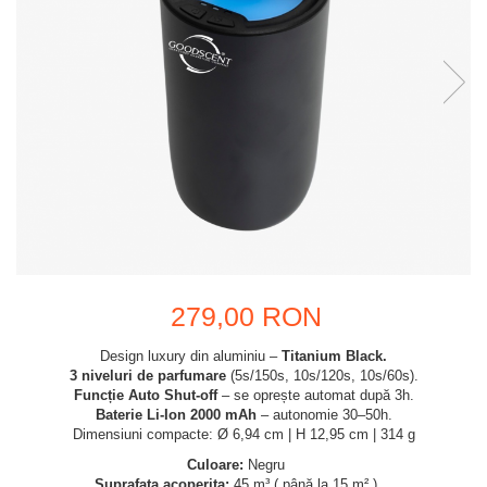
279,00 RON
Design luxury din aluminiu –
Titanium Black.
3 niveluri de parfumare
(5s/150s, 10s/120s, 10s/60s).
Funcție Auto Shut-off
– se oprește automat după 3h.
Baterie Li-Ion 2000 mAh
– autonomie 30–50h.
Dimensiuni compacte: Ø 6,94 cm | H 12,95 cm | 314 g
Culoare:
Negru
Suprafata acoperita:
45 m³ ( până la 15 m² )