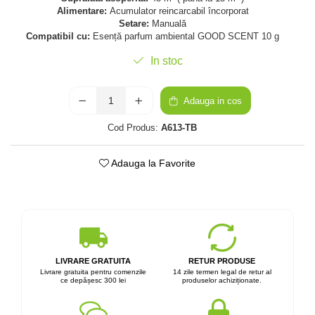
Alimentare:
Acumulator reincarcabil încorporat
Setare:
Manuală
Compatibil cu:
Esență parfum ambiental GOOD SCENT 10 g
In stoc
Adauga in cos
Cod Produs:
A613-TB
Adauga la Favorite
LIVRARE GRATUITA
RETUR PRODUSE
Livrare gratuita pentru comenzile
14 zile termen legal de retur al
ce depășesc 300 lei
produselor achiziționate.