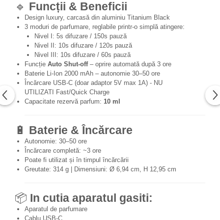
🔹
Funcții & Beneficii
Design luxury, carcasă din aluminiu Titanium Black
3 moduri de parfumare, reglabile printr-o simplă atingere:
Nivel I: 5s difuzare / 150s pauză
Nivel II: 10s difuzare / 120s pauză
Nivel III: 10s difuzare / 60s pauză
Funcție
Auto Shut-off
– oprire automată după 3 ore
Baterie Li-Ion 2000 mAh – autonomie 30–50 ore
Încărcare USB-C (doar adaptor 5V max 1A) - NU
UTILIZATI Fast/Quick Charge
Capacitate rezervă parfum:
10 ml
🔋
Baterie & Încărcare
Autonomie: 30–50 ore
Încărcare completă: ~3 ore
Poate fi utilizat și în timpul încărcării
Greutate: 314 g | Dimensiuni: Ø 6,94 cm, H 12,95 cm
📦
In cutia aparatul gasiti:
Aparatul de parfumare
Cablu USB-C