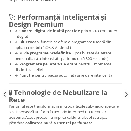
🚀
Performanță Inteligentă și
Design Premium
🔹
Control digital de înaltă precizie
prin micro-computer
integrat
🔹
Bluetooth
, functie ce ofera o programare ușoară din
aplicația mobilă ( iOS & Android )
🔹
20 de programe predefinite
+ posibilitate de setare
personalizată a intensității parfumului (5-300 secunde)
🔹
Programare pe intervale orare
pentru 5 momente
distincte ale zilei
🔹
Funcție
pentru pauză automată și reluare inteligentă
🧪
Tehnologie de Nebulizare la
Rece
Parfumul este transformat în microparticule sub-micronice care
se dispersează uniform în aer prin intermediul curenților
existenți. Acest proces nu implică căldură, alcool sau apă,
păstrând
calitatea pură a esenței parfumate
.