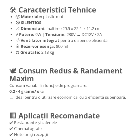
🛠️
Caracteristici Tehnice
📦
Materiale:
plastic mat
🔇
SILENTIOS
📐
Dimensiuni:
inaltime 29.5 x 22.2 x 11.2 cm
⚡
Putere:
9W |
Tensiune:
230V → DC12V / 2A
💨
Ventilator integrat
pentru dispersie eficientă
🧴
Rezervor esență:
800 ml
⚖️
Greutate:
2.13 kg
🕊️
Consum Redus & Randament
Maxim
Consum variabil în funcție de programare:
0.2 - 4 grame/ oră
→ Ideal pentru o utilizare economică, cu o eficiență superioară.
🏢
Aplicații Recomandate
✔️ Restaurante și cafenele
✔️ Cinematografe
✔️ Hoteluri și recepții