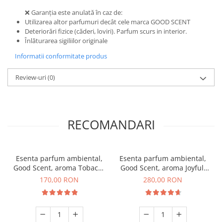
❌ Garanția este anulată în caz de:
Utilizarea altor parfumuri decât cele marca GOOD SCENT
Deteriorări fizice (căderi, loviri). Parfum scurs in interior.
Înlăturarea sigiliilor originale
Informatii conformitate produs
Review-uri
(0)
RECOMANDARI
Esenta parfum ambiental,
Esenta parfum ambiental,
Good Scent, aroma Tobacco
Good Scent, aroma Joyful,
& Vanilla, 200 g
500 g
170,00 RON
280,00 RON