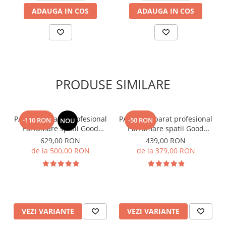
ADAUGA IN COS
ADAUGA IN COS
PRODUSE SIMILARE
PACHET: Aparat Profesional
PACHET: Aparat profesional
-110 RON
-50 RON
NOU
Parfumare spatii Good
Parfumare spatii Good
Scent GS480, culoare alba
Scent GS 100, culoare alb si
629,00 RON
439,00 RON
cu 500 g esenta inclusa
negru cu rezerva inclusa
de la 500,00 RON
de la 379,00 RON
VEZI VARIANTE
VEZI VARIANTE