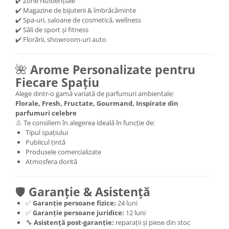
✔️ Zone rezidențiale
✔️ Magazine de bijuterii & îmbrăcăminte
✔️ Spa-uri, saloane de cosmetică, wellness
✔️ Săli de sport și fitness
✔️ Florării, showroom-uri auto
🌺
Arome Personalizate pentru
Fiecare Spațiu
Alege dintr-o gamă variată de parfumuri ambientale:
Florale, Fresh, Fructate, Gourmand, Inspirate din
parfumuri celebre
👃 Te consiliem în alegerea ideală în funcție de:
Tipul spațiului
Publicul țintă
Produsele comercializate
Atmosfera dorită
🛡️
Garanție & Asistență
✅
Garanție persoane fizice:
24 luni
✅
Garanție persoane juridice:
12 luni
🔧
Asistență post-garanție:
reparații și piese din stoc