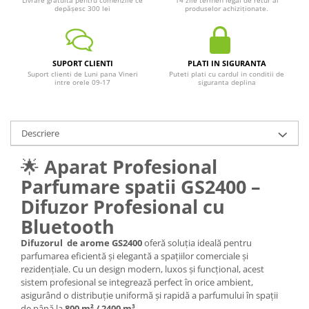
Livrare gratuita pentru comenzile ce
14 zile termen legal de retur al
depășesc 300 lei
produselor achiziționate.
SUPORT CLIENTI
PLATI IN SIGURANTA
Suport clienti de Luni pana Vineri
Puteti plati cu cardul in conditii de
intre orele 09-17
siguranta deplina
Descriere
🌟
Aparat Profesional
Parfumare spatii
GS2400 –
Difuzor Profesional cu
Bluetooth
Difuzorul de arome GS2400
oferă soluția ideală pentru
parfumarea eficientă și elegantă a spațiilor comerciale și
rezidențiale. Cu un design modern, luxos și funcțional, acest
sistem profesional se integrează perfect în orice ambient,
asigurând o distribuție uniformă și rapidă a parfumului în spații
de până la
80
0
m² / 2400 m³
.