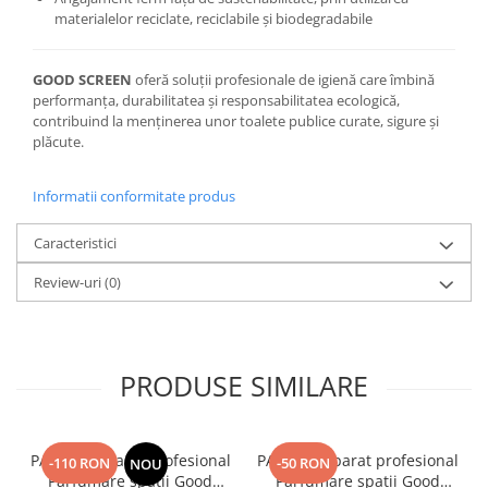
materialelor reciclate, reciclabile și biodegradabile
GOOD SCREEN
oferă soluții profesionale de igienă care îmbină
performanța, durabilitatea și responsabilitatea ecologică,
contribuind la menținerea unor toalete publice curate, sigure și
plăcute.
Informatii conformitate produs
Caracteristici
Review-uri
(0)
PRODUSE SIMILARE
PACHET: Aparat Profesional
PACHET: Aparat profesional
-110 RON
-50 RON
NOU
Parfumare spatii Good
Parfumare spatii Good