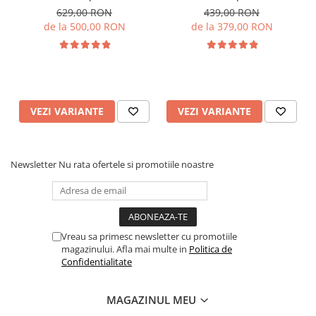
Scent GS480, culoare alba
Scent GS 100, culoare alb si
629,00 RON
439,00 RON
cu 500 g esenta inclusa
negru cu rezerva inclusa
de la 500,00 RON
de la 379,00 RON
VEZI VARIANTE
VEZI VARIANTE
Newsletter
Nu rata ofertele si promotiile noastre
Vreau sa primesc newsletter cu promotiile
magazinului. Afla mai multe in
Politica de
Confidentialitate
MAGAZINUL MEU