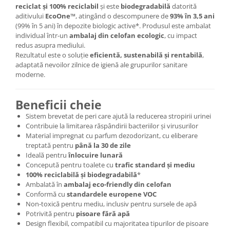
reciclat și 100% reciclabil
și este
biodegradabilă
datorită
aditivului
EcoOne™
, atingând o descompunere de
93% în 3,5 ani
(99% în 5 ani) în depozite biologic active*. Produsul este ambalat
individual într-un
ambalaj din celofan ecologic
, cu impact
redus asupra mediului.
Rezultatul este o soluție
eficientă, sustenabilă și rentabilă
,
adaptată nevoilor zilnice de igienă ale grupurilor sanitare
moderne.
Beneficii cheie
Sistem brevetat de peri care ajută la reducerea stropirii urinei
Contribuie la limitarea răspândirii bacteriilor și virusurilor
Material impregnat cu parfum dezodorizant, cu eliberare
treptată pentru
până la 30 de zile
Ideală pentru
înlocuire lunară
Concepută pentru toalete cu
trafic standard și mediu
100% reciclabilă și biodegradabilă
*
Ambalată în
ambalaj eco-friendly din celofan
Conformă cu
standardele europene VOC
Non-toxică pentru mediu, inclusiv pentru sursele de apă
Potrivită pentru
pisoare fără apă
Design flexibil, compatibil cu majoritatea tipurilor de pisoare