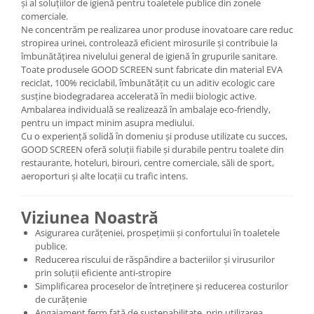
și al soluțiilor de igienă pentru toaletele publice din zonele
comerciale.
Ne concentrăm pe realizarea unor produse inovatoare care reduc
stropirea urinei, controlează eficient mirosurile și contribuie la
îmbunătățirea nivelului general de igienă în grupurile sanitare.
Toate produsele GOOD SCREEN sunt fabricate din material EVA
reciclat, 100% reciclabil, îmbunătățit cu un aditiv ecologic care
susține biodegradarea accelerată în medii biologic active.
Ambalarea individuală se realizează în ambalaje eco-friendly,
pentru un impact minim asupra mediului.
Cu o experiență solidă în domeniu și produse utilizate cu succes,
GOOD SCREEN oferă soluții fiabile și durabile pentru toalete din
restaurante, hoteluri, birouri, centre comerciale, săli de sport,
aeroporturi și alte locații cu trafic intens.
Viziunea Noastră
Asigurarea curățeniei, prospețimii și confortului în toaletele
publice.
Reducerea riscului de răspândire a bacteriilor și virusurilor
prin soluții eficiente anti-stropire
Simplificarea proceselor de întreținere și reducerea costurilor
de curățenie
Angajament ferm față de sustenabilitate, prin utilizarea