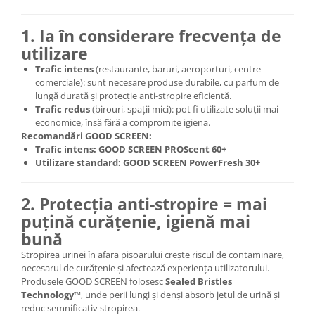
1. Ia în considerare frecvența de
utilizare
Trafic intens
(restaurante, baruri, aeroporturi, centre
comerciale): sunt necesare produse durabile, cu parfum de
lungă durată și protecție anti-stropire eficientă.
Trafic redus
(birouri, spații mici): pot fi utilizate soluții mai
economice, însă fără a compromite igiena.
Recomandări GOOD SCREEN:
Trafic intens:
GOOD SCREEN PROScent 60+
Utilizare standard:
GOOD SCREEN PowerFresh 30+
2. Protecția anti-stropire = mai
puțină curățenie, igienă mai
bună
Stropirea urinei în afara pisoarului crește riscul de contaminare,
necesarul de curățenie și afectează experiența utilizatorului.
Produsele GOOD SCREEN folosesc
Sealed Bristles
Technology™
, unde perii lungi și denși absorb jetul de urină și
reduc semnificativ stropirea.