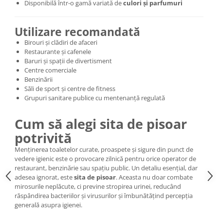
Disponibilă într-o gamă variată de
culori și parfumuri
Utilizare recomandată
Birouri și clădiri de afaceri
Restaurante și cafenele
Baruri și spații de divertisment
Centre comerciale
Benzinării
Săli de sport și centre de fitness
Grupuri sanitare publice cu mentenanță regulată
Cum să alegi sita de pisoar
potrivită
Menținerea toaletelor curate, proaspete și sigure din punct de
vedere igienic este o provocare zilnică pentru orice operator de
restaurant, benzinărie sau spațiu public. Un detaliu esențial, dar
adesea ignorat, este
sita de pisoar
. Aceasta nu doar combate
mirosurile neplăcute, ci previne stropirea urinei, reducând
răspândirea bacteriilor și virusurilor și îmbunătățind percepția
generală asupra igienei.