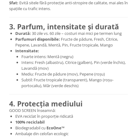
Sfat:
Evită sitele fără protecție anti-stropire de calitate, mai ales în
spațiile cu trafic intens.
3. Parfum, intensitate și durată
Durată:
30 zile vs. 60 zile – costuri mai mici pe termen lung
Parfumuri disponibile:
Fructe de pădure, Fresh, Citrice,
Pepene, Lavandă, Mentă, Pin, Fructe tropicale, Mango
Intensitate:
Foarte intens: Mentă (negru)
Intens: Fresh (albastru), Citrice (galben), Pin (verde închis),
Lavandă (mov)
Mediu: Fructe de pădure (mov), Pepene (roșu)
Subtil: Fructe tropicale (transparent), Mango (roșu-
portocaliu), Măr (verde deschis)
4. Protecția mediului
GOOD SCREEN înseamnă:
EVA reciclat în proporție ridicată
100% reciclabil
Biodegradabil cu
EcoOne™
Ambalaje din celofan ecologic