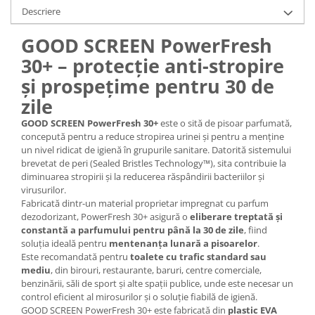
Descriere
GOOD SCREEN PowerFresh
30+ – protecție anti-stropire
și prospețime pentru 30 de
zile
GOOD SCREEN PowerFresh 30+
este o sită de pisoar parfumată,
concepută pentru a reduce stropirea urinei și pentru a menține
un nivel ridicat de igienă în grupurile sanitare. Datorită sistemului
brevetat de peri (Sealed Bristles Technology™), sita contribuie la
diminuarea stropirii și la reducerea răspândirii bacteriilor și
virusurilor.
Fabricată dintr-un material proprietar impregnat cu parfum
dezodorizant, PowerFresh 30+ asigură o
eliberare treptată și
constantă a parfumului pentru până la 30 de zile
, fiind
soluția ideală pentru
mentenanța lunară a pisoarelor
.
Este recomandată pentru
toalete cu trafic standard sau
mediu
, din birouri, restaurante, baruri, centre comerciale,
benzinării, săli de sport și alte spații publice, unde este necesar un
control eficient al mirosurilor și o soluție fiabilă de igienă.
GOOD SCREEN PowerFresh 30+ este fabricată din
plastic EVA