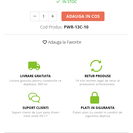
IN STOC
ADAUGA IN COS
Cod Produs:
PWR-13C-10
Adauga la Favorite
LIVRARE GRATUITA
RETUR PRODUSE
Livrare gratuita pentru comenzile ce
14 zile termen legal de retur al
depășesc 300 lei
produselor achiziționate.
SUPORT CLIENTI
PLATI IN SIGURANTA
Suport clienti de Luni pana Vineri
Puteti plati cu cardul in conditii de
intre orele 09-17
siguranta deplina