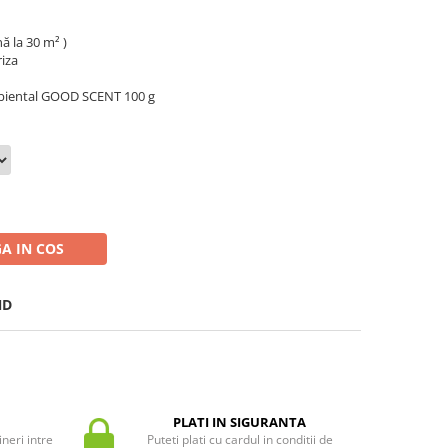
ă la 30 m² )
riza
biental GOOD SCENT 100 g
A IN COS
ND
PLATI IN SIGURANTA
neri intre
Puteti plati cu cardul in conditii de