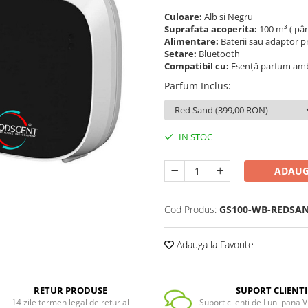
Culoare:
Alb si Negru
Suprafata acoperita:
100 m³ ( pân
Alimentare:
Baterii sau adaptor p
Setare:
Bluetooth
Compatibil cu:
Esență parfum am
Parfum Inclus
:
IN STOC
ADAUG
Cod Produs:
GS100-WB-REDSA
Adauga la Favorite
RETUR PRODUSE
SUPORT CLIENTI
14 zile termen legal de retur al
Suport clienti de Luni pana Vi