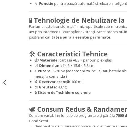
🔹
Funcție
pentru pauză automată și reluare inteligen
🧪
Tehnologie de Nebulizare la
Parfumul este transformat în microparticule sub-micronice
aer prin intermediul curenților existenți. Acest proces nu i
păstrând
calitatea pură a esenței parfumate
.
🛠️
Caracteristici Tehnice
📦
Materiale:
carcasă ABS + panouri plexiglas
📐
Dimensiuni:
14.6 × 15.6 × 5.8 cm
⚡
Putere:
5V/0.5A (adaptor priza inclus) sau baterie alca
mesaj la comanda )
🧴
Rezervor esență:
100 ml
⚖️
Greutate:
437 g
🔒
Sistem de închidere cu cheie
🕊️
Consum Redus & Randame
Consum variabil în funcție de programare și până la
7000 d
Good Scent.
→ Ideal pentru o utilizare economică, cu o eficiență superi