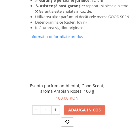
✅
Garanție persoane juridice:
12 luni
🔧
Asistență post-garanție:
reparații și piese din stoc
❌ Garanția este anulată în caz de:
Utilizarea altor parfumuri decât cele marca GOOD SCE
Deteriorări fizice (căderi, loviri)
Înlăturarea sigiliilor originale
Informatii conformitate produs
Esenta parfum ambiental, Good Scent,
aroma Arabian Roses, 100 g
100,00 RON
ADAUGA IN COS