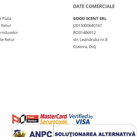
DATE COMERCIALE
 Plata
GOOD SCENT SRL
e Retur
J2013000640167
Produselor
RO31486912
de Retur
str. Leandrului nr.8
Craiova, Dolj