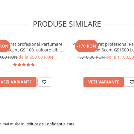
PRODUSE SIMILARE
 Aparat profesional Parfumare
PACHET: Aparat profesional P
 RON
-170 RON
ood Scent GS 100, culoare alb si
spatii Good Scent GS1500 L
 si 5 rezerve de 100 g incluse
culoare negra, cu rezerva i
9,00 RON
de la 650,00 RON
1.310,00 RON
de la 1.100,0
VEZI VARIANTE
VEZI VARIANTE
la mai multe in
Politica de Confidentialitate