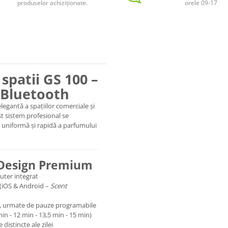
produselor achiziționate.
orele 09-17
spatii
GS
100 –
 Bluetooth
legantă a spațiilor comerciale și
st sistem profesional se
e uniformă și rapidă a parfumului
 Design Premium
ter integrat
 (iOS & Android –
Scent
, urmate de pauze programabile
 min - 12 min - 13,5 min - 15 min)
istincte ale zilei