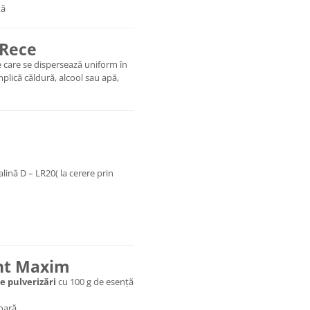
tă
 Rece
 care se dispersează uniform în
mplică căldură, alcool sau apă,
lină D – LR20( la cerere prin
nt Maxim
e pulverizări
cu 100 g de esență
oară.