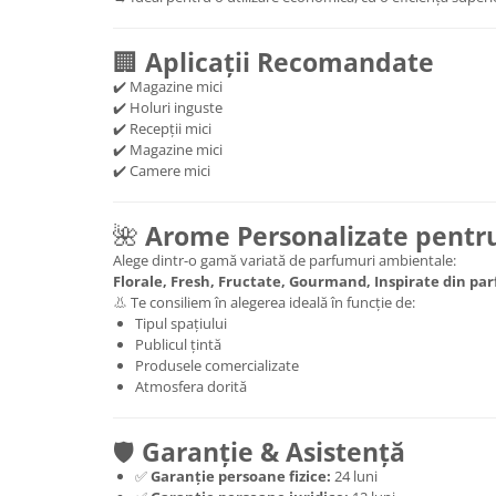
🏢
Aplicații Recomandate
✔️ Magazine mici
✔️ Holuri inguste
✔️ Recepții mici
✔️ Magazine mici
✔️ Camere mici
🌺
Arome Personalizate pentru
Alege dintr-o gamă variată de parfumuri ambientale:
Florale, Fresh, Fructate, Gourmand, Inspirate din pa
👃 Te consiliem în alegerea ideală în funcție de:
Tipul spațiului
Publicul țintă
Produsele comercializate
Atmosfera dorită
🛡️
Garanție & Asistență
✅
Garanție persoane fizice:
24 luni