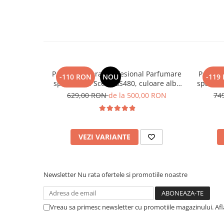
PACHET: Aparat Profesional Parfumare
PACHET:
-110 RON
NOU
-119
spatii Good Scent GS480, culoare alba
spatii G
cu 500 g esenta inclusa
negru
629,00 RON
de la 500,00 RON
74
VEZI VARIANTE
Newsletter
Nu rata ofertele si promotiile noastre
Vreau sa primesc newsletter cu promotiile magazinului. Af