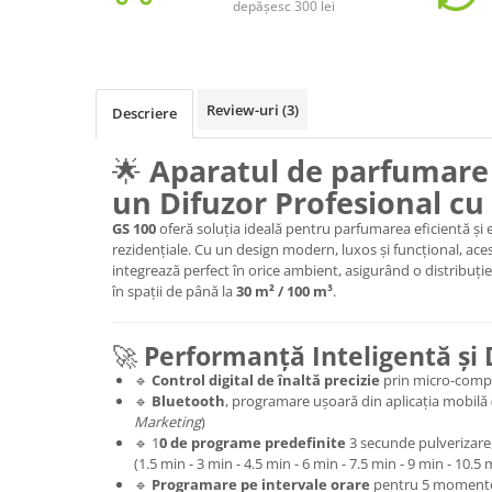
depășesc 300 lei
Review-uri
(3)
Descriere
🌟
Aparatul de parfumare 
un Difuzor Profesional cu
GS 100
oferă soluția ideală pentru parfumarea eficientă și e
rezidențiale. Cu un design modern, luxos și funcțional, ace
integrează perfect în orice ambient, asigurând o distribuți
în spații de până la
3
0 m² / 100 m³
.
🚀
Performanță Inteligentă și
🔹
Control digital de înaltă precizie
prin micro-compu
🔹
Bluetooth
, programare ușoară din aplicația mobilă
Marketing
)
🔹 1
0 de programe predefinite
3 secunde pulverizare
(1.5 min - 3 min - 4.5 min - 6 min - 7.5 min - 9 min - 10.5
🔹
Programare pe intervale orare
pentru 5 momente d