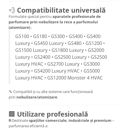
💨
Compatibilitate universală
Formulate special pentru
aparatele profesionale de
parfumare prin nebulizare la rece a parfumului
(atomizare)
:
GS100 • GS180 • GS300 • GS400 • GS400
Luxury • GS450 Luxury • GS480 • GS1200 •
GS1500 Luxury • GS1800 Luxury • GS2000
Luxury • GS2400 • GS2500 Luxury • GS2500
Luxury HVAC • GS2700 Luxury • GS3000
Luxury • GS4200 Luxury HVAC • GS5000
Luxury HVAC • GS12000 Monster 4 HVAC
🔧 Compatibil și cu alte sisteme care funcționează
prin
nebulizare/atomizare
.
🏢
Utilizare profesională
🌐 Destinate
spațiilor comerciale, industriale și premium
–
parfumarea eficientă a: