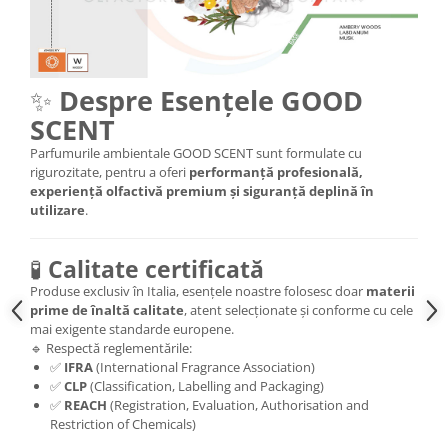
✨
Despre Esențele GOOD
SCENT
Parfumurile ambientale GOOD SCENT sunt formulate cu
rigurozitate, pentru a oferi
performanță profesională,
experiență olfactivă premium și siguranță deplină în
utilizare
.
🧪
Calitate certificată
Produse exclusiv în Italia, esențele noastre folosesc doar
materii
prime de înaltă calitate
, atent selecționate și conforme cu cele
mai exigente standarde europene.
🔹 Respectă reglementările:
✅
IFRA
(International Fragrance Association)
✅
CLP
(Classification, Labelling and Packaging)
✅
REACH
(Registration, Evaluation, Authorisation and
Restriction of Chemicals)