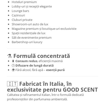
Hoteluri premium
Lobby-uri și recepții elegante
Lounge bars
Cazinouri
Cluburi private
Showroom-uri auto de lux
Magazine premium și boutique-uri exclusiviste
Spații rezidențiale de lux
Săli de evenimente premium
Barbershop-uri luxury
⚗️
Formulă concentrată
🔋
Consum redus
, eficiență maximă
🕒
Difuzare de lungă durată
🌍 Fără alcool, fără apă –
esență pură
🇮🇹
Fabricat în Italia, în
exclusivitate pentru GOOD SCENT
Calitatea și rafinamentul italian, într-o formulă dedicată
profesioniștilor din parfumarea ambientală.