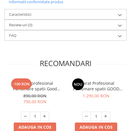
Informatii conformitate produs
Caracteristici
Review-uri
(0)
FAQ
RECOMANDARI
Aparat profesional
Aparat Profesional
-100 RON
NOU
Parfumare spatii Good
Parfumare spatii GOOD
Scent GS2400, culoare
SCENT Column 1200 - Satin
890,00 RON
1.290,00 RON
neagra
Silver
790,00 RON
ADAUGA IN COS
ADAUGA IN COS