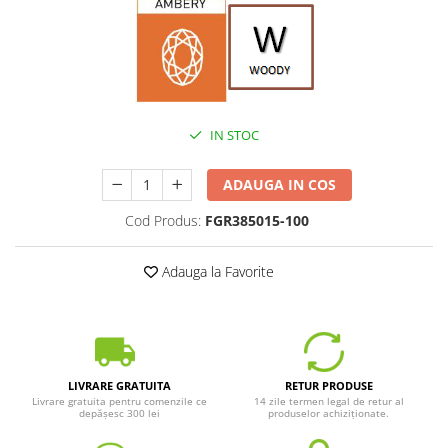
IN STOC
ADAUGA IN COS
Cod Produs:
FGR385015-100
Adauga la Favorite
LIVRARE GRATUITA
RETUR PRODUSE
Livrare gratuita pentru comenzile ce
14 zile termen legal de retur al
depășesc 300 lei
produselor achiziționate.