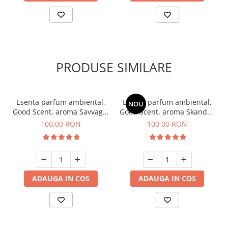
PRODUSE SIMILARE
Esenta parfum ambiental,
Esenta parfum ambiental,
NOU
Good Scent, aroma Savvage,
Good Scent, aroma Skandal,
100 g
100 g
100,00 RON
100,00 RON
ADAUGA IN COS
ADAUGA IN COS