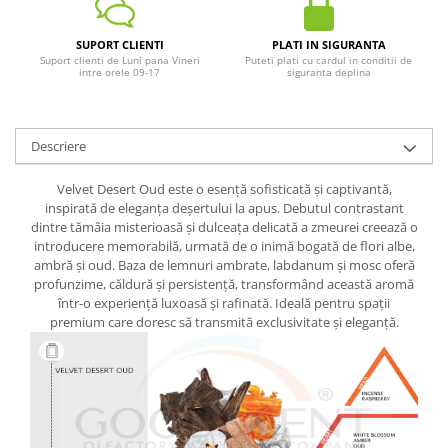
SUPORT CLIENTI
PLATI IN SIGURANTA
Suport clienti de Luni pana Vineri
Puteti plati cu cardul in conditii de
intre orele 09-17
siguranta deplina
Descriere
Velvet Desert Oud este o esență sofisticată și captivantă,
inspirată de eleganța deșertului la apus. Debutul contrastant
dintre tămâia misterioasă și dulceața delicată a zmeurei creează o
introducere memorabilă, urmată de o inimă bogată de flori albe,
ambră și oud. Baza de lemnuri ambrate, labdanum și mosc oferă
profunzime, căldură și persistență, transformând această aromă
într-o experiență luxoasă și rafinată. Ideală pentru spații
premium care doresc să transmită exclusivitate și eleganță.