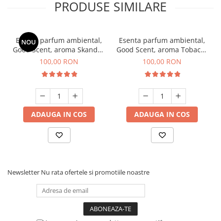
PRODUSE SIMILARE
Esenta parfum ambiental,
Esenta parfum ambiental,
NOU
Good Scent, aroma Skandal,
Good Scent, aroma Tobacco
100 g
& Vanilla, 100 g
100,00 RON
100,00 RON
ADAUGA IN COS
ADAUGA IN COS
Newsletter
Nu rata ofertele si promotiile noastre