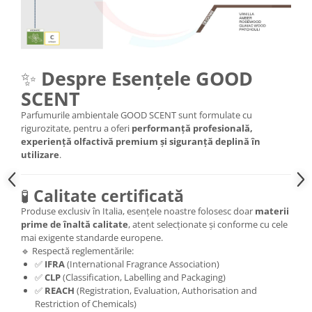
✨
Despre Esențele GOOD
SCENT
Parfumurile ambientale GOOD SCENT sunt formulate cu
rigurozitate, pentru a oferi
performanță profesională,
experiență olfactivă premium și siguranță deplină în
utilizare
.
🧪
Calitate certificată
Produse exclusiv în Italia, esențele noastre folosesc doar
materii
prime de înaltă calitate
, atent selecționate și conforme cu cele
mai exigente standarde europene.
🔹 Respectă reglementările:
✅
IFRA
(International Fragrance Association)
✅
CLP
(Classification, Labelling and Packaging)
✅
REACH
(Registration, Evaluation, Authorisation and
Restriction of Chemicals)