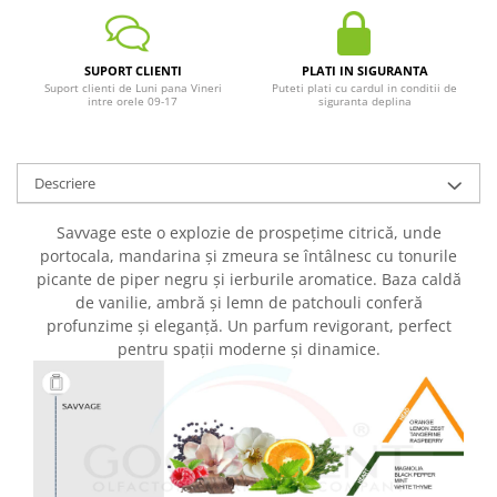
SUPORT CLIENTI
PLATI IN SIGURANTA
Suport clienti de Luni pana Vineri
Puteti plati cu cardul in conditii de
intre orele 09-17
siguranta deplina
Descriere
Savvage este o explozie de prospețime citrică, unde
portocala, mandarina și zmeura se întâlnesc cu tonurile
picante de piper negru și ierburile aromatice. Baza caldă
de vanilie, ambră și lemn de patchouli conferă
profunzime și eleganță. Un parfum revigorant, perfect
pentru spații moderne și dinamice.