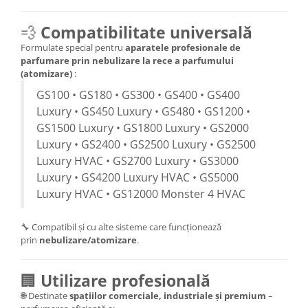
💨
Compatibilitate universală
Formulate special pentru
aparatele profesionale de
parfumare prin nebulizare la rece a parfumului
(atomizare)
:
GS100 • GS180 • GS300 • GS400 • GS400
Luxury • GS450 Luxury • GS480 • GS1200 •
GS1500 Luxury • GS1800 Luxury • GS2000
Luxury • GS2400 • GS2500 Luxury • GS2500
Luxury HVAC • GS2700 Luxury • GS3000
Luxury • GS4200 Luxury HVAC • GS5000
Luxury HVAC • GS12000 Monster 4 HVAC
🔧 Compatibil și cu alte sisteme care funcționează
prin
nebulizare/atomizare
.
🏢
Utilizare profesională
🌐 Destinate
spațiilor comerciale, industriale și premium
–