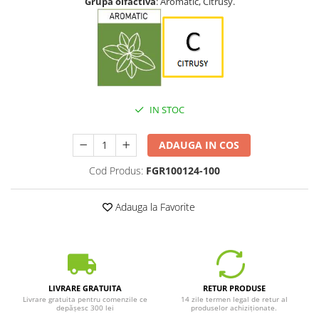
Grupa olfactiva
: Aromatic, Citrusy.
IN STOC
ADAUGA IN COS
Cod Produs:
FGR100124-100
Adauga la Favorite
LIVRARE GRATUITA
RETUR PRODUSE
Livrare gratuita pentru comenzile ce
14 zile termen legal de retur al
depășesc 300 lei
produselor achiziționate.