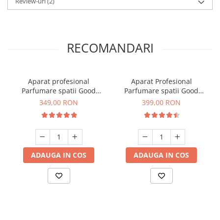
Review-uri
(2)
RECOMANDARI
Aparat profesional
Aparat Profesional
Parfumare spatii Good
Parfumare spatii Good
Scent GS 100, culoare
Scent GS 400, culoare
349,00 RON
399,00 RON
neagra
neagra
ADAUGA IN COS
ADAUGA IN COS