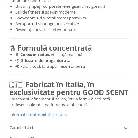
parfumarea eficientă a:
Birouri și spații corporate (energizant, revigorant)
Săli de fitness și spa-uri moderne
Showroom-uri și retail stores premium
Aeroporturi și lounge-uri executive
Reședințe private contemporane
⚗️
Formulă concentrată
🔋
Consum redus
, eficiență maximă
🕒
Difuzare de lungă durată
🌍 Fără alcool, fără apă –
esență pură
🇮🇹
Fabricat în Italia, în
exclusivitate pentru GOOD SCENT
Calitatea și rafinamentul italian, într-o formulă dedicată
profesioniștilor din parfumarea ambientală.
Informatii conformitate produs
Caracteristici