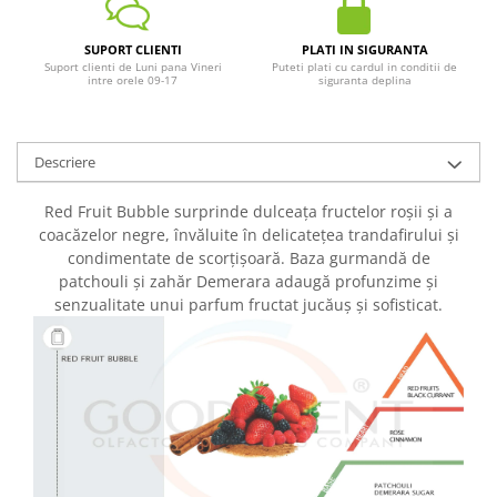
SUPORT CLIENTI
PLATI IN SIGURANTA
Suport clienti de Luni pana Vineri
Puteti plati cu cardul in conditii de
intre orele 09-17
siguranta deplina
Descriere
Red Fruit Bubble surprinde dulceața fructelor roșii și a
coacăzelor negre, învăluite în delicatețea trandafirului și
condimentate de scorțișoară. Baza gurmandă de
patchouli și zahăr Demerara adaugă profunzime și
senzualitate unui parfum fructat jucăuș și sofisticat.