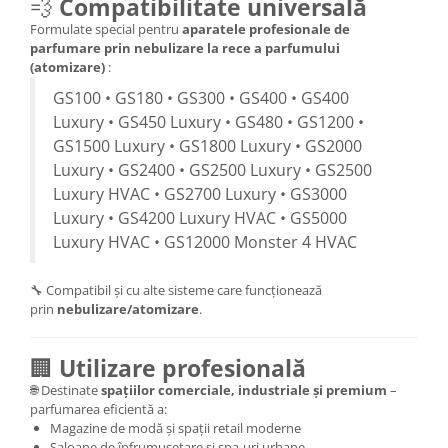
💨
Compatibilitate universală
Formulate special pentru
aparatele profesionale de
parfumare prin nebulizare la rece a parfumului
(atomizare)
:
GS100 • GS180 • GS300 • GS400 • GS400
Luxury • GS450 Luxury • GS480 • GS1200 •
GS1500 Luxury • GS1800 Luxury • GS2000
Luxury • GS2400 • GS2500 Luxury • GS2500
Luxury HVAC • GS2700 Luxury • GS3000
Luxury • GS4200 Luxury HVAC • GS5000
Luxury HVAC • GS12000 Monster 4 HVAC
🔧 Compatibil și cu alte sisteme care funcționează
prin
nebulizare/atomizare
.
🏢
Utilizare profesională
🌐 Destinate
spațiilor comerciale, industriale și premium
–
parfumarea eficientă a:
Magazine de modă și spații retail moderne
Saloane de înfrumusețare și spa-uri urbane