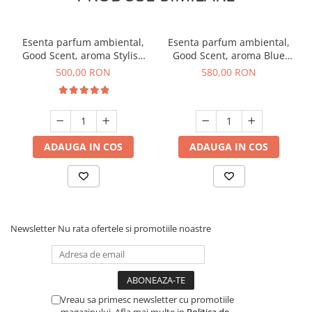
Esenta parfum ambiental,
Esenta parfum ambiental,
Good Scent, aroma Stylish
Good Scent, aroma Blue
Boss, 1 Kg
Chanell, 1 Kg
500,00 RON
580,00 RON
ADAUGA IN COS
ADAUGA IN COS
Newsletter
Nu rata ofertele si promotiile noastre
Vreau sa primesc newsletter cu promotiile
magazinului. Afla mai multe in
Politica de