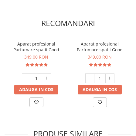
RECOMANDARI
Aparat profesional
Aparat profesional
Parfumare spatii Good
Parfumare spatii Good
Scent GS 100, culoare alba
Scent GS 100, culoare
349,00 RON
349,00 RON
neagra
ADAUGA IN COS
ADAUGA IN COS
PRODUSE SIMILARE