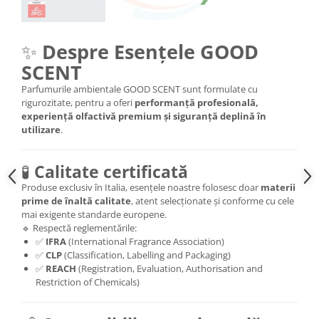
✨
Despre Esențele GOOD
SCENT
Parfumurile ambientale GOOD SCENT sunt formulate cu
rigurozitate, pentru a oferi
performanță profesională,
experiență olfactivă premium și siguranță deplină în
utilizare
.
🧪
Calitate certificată
Produse exclusiv în Italia, esențele noastre folosesc doar
materii
prime de înaltă calitate
, atent selecționate și conforme cu cele
mai exigente standarde europene.
🔹 Respectă reglementările:
✅
IFRA
(International Fragrance Association)
✅
CLP
(Classification, Labelling and Packaging)
✅
REACH
(Registration, Evaluation, Authorisation and
Restriction of Chemicals)