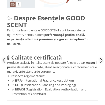
✨
Despre Esențele GOOD
SCENT
Parfumurile ambientale GOOD SCENT sunt formulate cu
rigurozitate, pentru a oferi
performanță profesională,
experiență olfactivă premium și siguranță deplină în
utilizare
.
🧪
Calitate certificată
Produse exclusiv în Italia, esențele noastre folosesc doar
materii
prime de înaltă calitate
, atent selecționate și conforme cu cele
mai exigente standarde europene.
🔹 Respectă reglementările:
✅
IFRA
(International Fragrance Association)
✅
CLP
(Classification, Labelling and Packaging)
✅
REACH
(Registration, Evaluation, Authorisation and
Restriction of Chemicals)