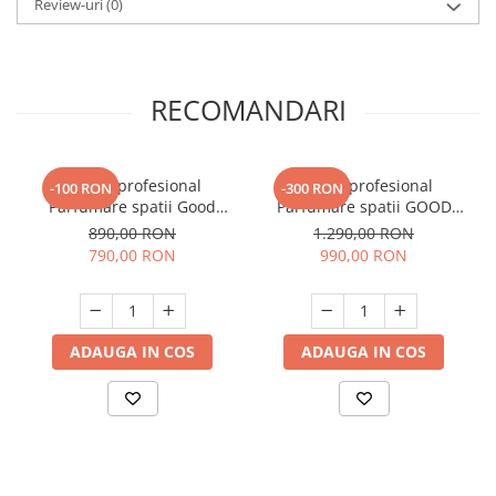
Review-uri
(0)
RECOMANDARI
Aparat profesional
Aparat profesional
-100 RON
-300 RON
Parfumare spatii Good
Parfumare spatii GOOD
Scent GS2400, culoare alba
SCENT Contour 2000,
890,00 RON
1.290,00 RON
culoare alba
790,00 RON
990,00 RON
ADAUGA IN COS
ADAUGA IN COS