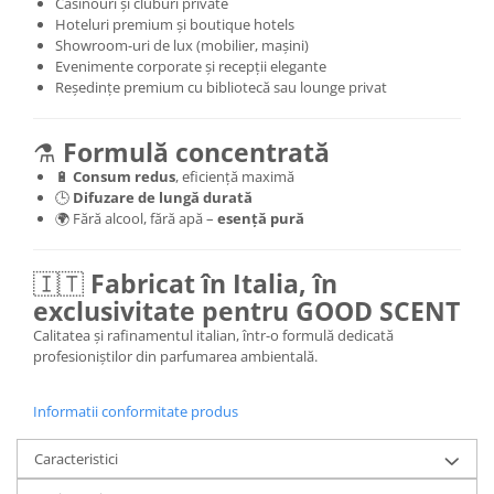
Casinouri și cluburi private
Hoteluri premium și boutique hotels
Showroom-uri de lux (mobilier, mașini)
Evenimente corporate și recepții elegante
Reședințe premium cu bibliotecă sau lounge privat
⚗️
Formulă concentrată
🔋
Consum redus
, eficiență maximă
🕒
Difuzare de lungă durată
🌍 Fără alcool, fără apă –
esență pură
🇮🇹
Fabricat în Italia, în
exclusivitate pentru GOOD SCENT
Calitatea și rafinamentul italian, într-o formulă dedicată
profesioniștilor din parfumarea ambientală.
Informatii conformitate produs
Caracteristici