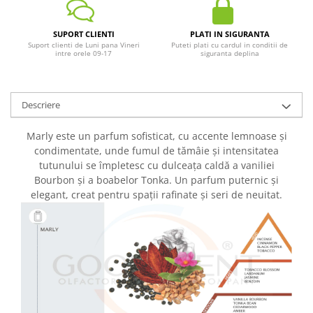
SUPORT CLIENTI
PLATI IN SIGURANTA
Suport clienti de Luni pana Vineri
Puteti plati cu cardul in conditii de
intre orele 09-17
siguranta deplina
Descriere
Marly este un parfum sofisticat, cu accente lemnoase și
condimentate, unde fumul de tămâie și intensitatea
tutunului se împletesc cu dulceața caldă a vaniliei
Bourbon și a boabelor Tonka. Un parfum puternic și
elegant, creat pentru spații rafinate și seri de neuitat.