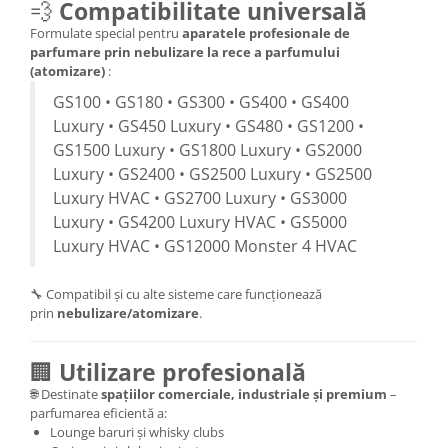
💨
Compatibilitate universală
Formulate special pentru
aparatele profesionale de
parfumare prin nebulizare la rece a parfumului
(atomizare)
:
GS100 • GS180 • GS300 • GS400 • GS400
Luxury • GS450 Luxury • GS480 • GS1200 •
GS1500 Luxury • GS1800 Luxury • GS2000
Luxury • GS2400 • GS2500 Luxury • GS2500
Luxury HVAC • GS2700 Luxury • GS3000
Luxury • GS4200 Luxury HVAC • GS5000
Luxury HVAC • GS12000 Monster 4 HVAC
🔧 Compatibil și cu alte sisteme care funcționează
prin
nebulizare/atomizare
.
🏢
Utilizare profesională
🌐 Destinate
spațiilor comerciale, industriale și premium
–
parfumarea eficientă a:
Lounge baruri și whisky clubs