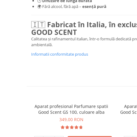
🕒
Difuzare de lungă durată
🌍 Fără alcool, fără apă –
esență pură
🇮🇹
Fabricat în Italia, în excl
GOOD SCENT
Calitatea și rafinamentul italian, într-o formulă dedicată p
ambientală.
Informatii conformitate produs
Aparat profesional Parfumare spatii
Aparat
Good Scent GS 100, culoare alba
Good Sce
349,00 RON