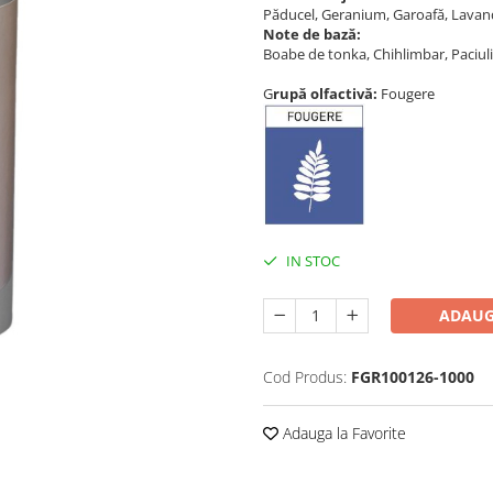
Păducel, Geranium, Garoafă, Lavan
Note de bază:
Boabe de tonka, Chihlimbar, Paciuli
G
rupă olfactivă:
Fougere
IN STOC
ADAUG
Cod Produs:
FGR100126-1000
Adauga la Favorite