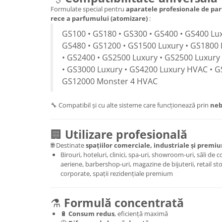
Formulate special pentru
aparatele profesionale de par
rece a parfumului (atomizare)
:
GS100 • GS180 • GS300 • GS400 • GS400 Lux
GS480 • GS1200 • GS1500 Luxury • GS1800 
• GS2400 • GS2500 Luxury • GS2500 Luxury
• GS3000 Luxury • GS4200 Luxury HVAC • G
GS12000 Monster 4 HVAC
🔧 Compatibil și cu alte sisteme care funcționează prin
neb
🏢
Utilizare profesională
🌐 Destinate
spațiilor comerciale, industriale și premi
Birouri, hoteluri, clinici, spa-uri, showroom-uri, săli de
aeriene, barbershop-uri, magazine de bijuterii, retail s
corporate, spații rezidențiale premium
⚗️
Formulă concentrată
🔋
Consum redus
, eficiență maximă