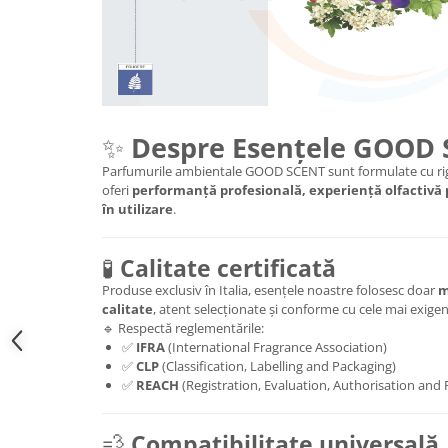
✨
Despre Esențele GOOD
Parfumurile ambientale GOOD SCENT sunt formulate cu rig
oferi
performanță profesională, experiență olfactivă
în utilizare
.
🧪
Calitate certificată
Produse exclusiv în Italia, esențele noastre folosesc doar
m
calitate
, atent selecționate și conforme cu cele mai exig
🔹 Respectă reglementările:
✅
IFRA
(International Fragrance Association)
✅
CLP
(Classification, Labelling and Packaging)
✅
REACH
(Registration, Evaluation, Authorisation and 
💨
Compatibilitate universală