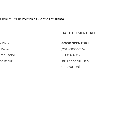
la mai multe in
Politica de Confidentialitate
DATE COMERCIALE
 Plata
GOOD SCENT SRL
e Retur
J2013000640167
Produselor
RO31486912
de Retur
str. Leandrului nr.8
Craiova, Dolj