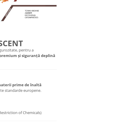
 SCENT
urozitate, pentru a
 premium și siguranță deplină
aterii prime de înaltă
ente standarde europene.
Restriction of Chemicals)