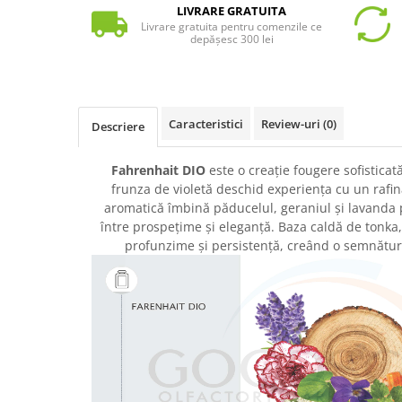
LIVRARE GRATUITA
Livrare gratuita pentru comenzile ce
depășesc 300 lei
Caracteristici
Review-uri
(0)
Descriere
Fahrenhait DIO
este o creație fougere sofisticat
frunza de violetă deschid experiența cu un rafin
aromatică îmbină păducelul, geraniul și lavanda 
între prospețime și eleganță. Baza caldă de tonka
profunzime și persistență, creând o semnătur