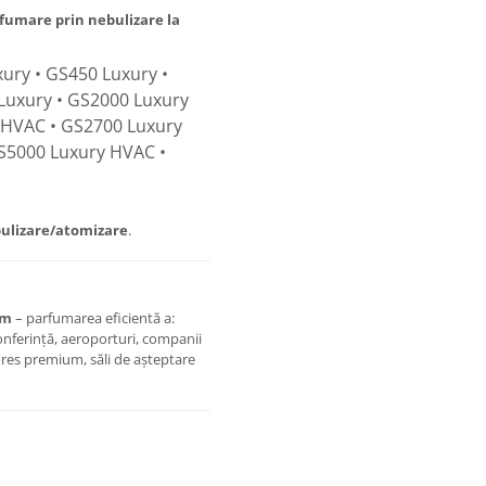
fumare prin nebulizare la
ury • GS450 Luxury •
Luxury • GS2000 Luxury
 HVAC • GS2700 Luxury
S5000 Luxury HVAC •
ulizare/atomizare
.
um
– parfumarea eficientă a:
 conferință, aeroporturi, companii
tores premium, săli de așteptare