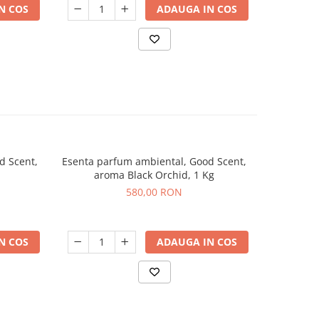
N COS
ADAUGA IN COS
d Scent,
Esenta parfum ambiental, Good Scent,
Esenta pa
aroma Black Orchid, 1 Kg
aro
580,00 RON
N COS
ADAUGA IN COS