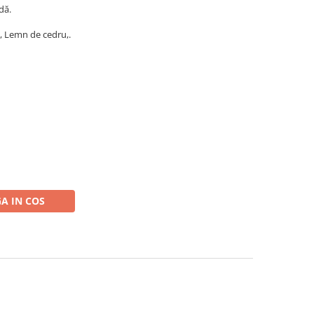
dă.
, Lemn de cedru,.
A IN COS