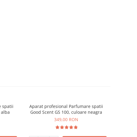
 spatii
Aparat profesional Parfumare spatii
Aparat P
 alba
Good Scent GS 100, culoare neagra
Good Sc
349,00 RON