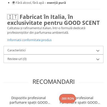
🌍 Fără alcool, fără apă –
esență pură
🇮🇹
Fabricat în Italia, în
exclusivitate pentru GOOD SCENT
Calitatea și rafinamentul italian, într-o formulă dedicată
profesioniștilor din parfumarea ambientală.
Informatii conformitate produs
Caracteristici
Review-uri
(0)
RECOMANDARI
Dispozitiv profesional
Aparat profesional
-300 RON
parfumare spații GOOD
Parfumare spatii GOOD
SCENT Monolith 1800 -
SCENT Contour 2000,