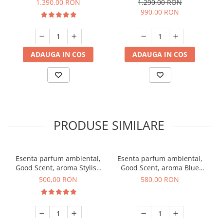
1.390,00 RON
1.290,00 RON
Titanium Black
culoare alba
990,00 RON
ADAUGA IN COS
ADAUGA IN COS
PRODUSE SIMILARE
Esenta parfum ambiental,
Esenta parfum ambiental,
Good Scent, aroma Stylish
Good Scent, aroma Blue
Boss, 1 Kg
Chanell, 1 Kg
500,00 RON
580,00 RON