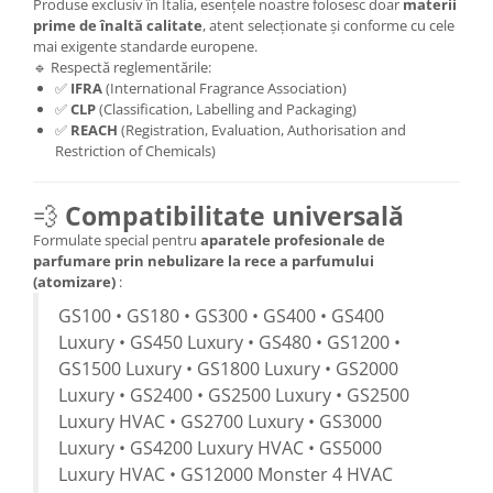
Produse exclusiv în Italia, esențele noastre folosesc doar
materii
prime de înaltă calitate
, atent selecționate și conforme cu cele
mai exigente standarde europene.
🔹 Respectă reglementările:
✅
IFRA
(International Fragrance Association)
✅
CLP
(Classification, Labelling and Packaging)
✅
REACH
(Registration, Evaluation, Authorisation and
Restriction of Chemicals)
💨
Compatibilitate universală
Formulate special pentru
aparatele profesionale de
parfumare prin nebulizare la rece a parfumului
(atomizare)
:
GS100 • GS180 • GS300 • GS400 • GS400
Luxury • GS450 Luxury • GS480 • GS1200 •
GS1500 Luxury • GS1800 Luxury • GS2000
Luxury • GS2400 • GS2500 Luxury • GS2500
Luxury HVAC • GS2700 Luxury • GS3000
Luxury • GS4200 Luxury HVAC • GS5000
Luxury HVAC • GS12000 Monster 4 HVAC