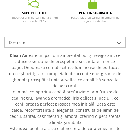
SUPORT CLIENTI
PLATI IN SIGURANTA
Suport clienti de Luni pana Vineri
Puteti plati cu cardul in conditii de
intre orele 09-17
siguranta deplina
Descriere
Clean Air
este un parfum ambiental pur și revigorant, ce
aduce o senzație de prospețime și claritate în orice
spațiu. Debutează cu note citrice luminoase de portocală
dulce și petitgrain, completate de accente energizante de
ghimbir proaspăt și note acvatice ce amplifică senzația
de aer curat.
În inimă, compoziția capătă profunzime prin frunze de
ceai negru, lavandă aromatică, iris delicat și paciuli, ce
echilibrează perfect prospețimea inițială. Baza este
caldă, reconfortantă și elegantă, construită pe lemn de
cedru, santal, cashmeran și ambră, oferind o persistență
rafinată și subtilă.
Este ideal pentru a crea o atmosferă de curățenie, liniște