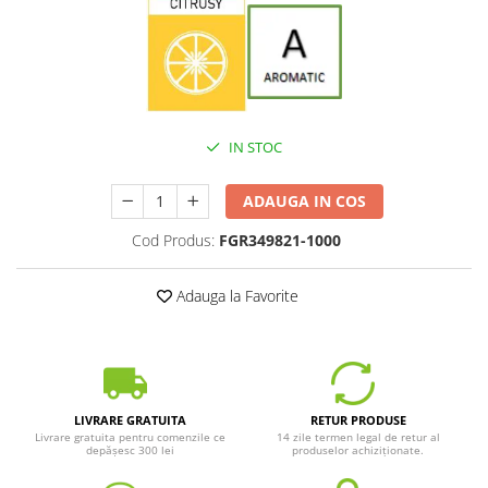
IN STOC
ADAUGA IN COS
Cod Produs:
FGR349821-1000
Adauga la Favorite
LIVRARE GRATUITA
RETUR PRODUSE
Livrare gratuita pentru comenzile ce
14 zile termen legal de retur al
depășesc 300 lei
produselor achiziționate.