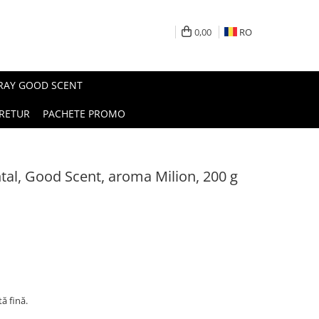
0,00
RO
PRAY GOOD SCENT
RETUR
PACHETE PROMO
al, Good Scent, aroma Milion, 200 g
ă fină.