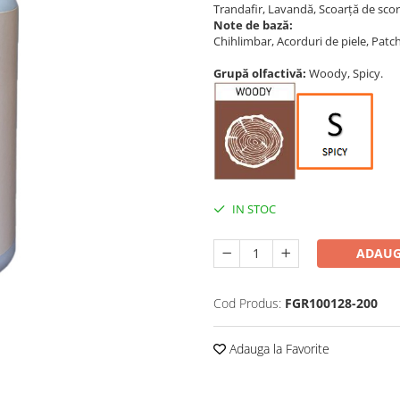
Trandafir, Lavandă, Scoarță de scor
Note de bază:
Chihlimbar, Acorduri de piele, Pat
Grupă olfactivă:
Woody, Spicy.
IN STOC
ADAUG
Cod Produs:
FGR100128-200
Adauga la Favorite