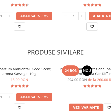
ADAUGA IN COS
ADAUGA I
PRODUSE SIMILARE
parfum ambiental, Good Scent,
PACHET: Aparat profesional p
-24 RON
NOU
aroma Savvage, 10 g
Good Scent Aroma Car Diffus
baterie interna, negru si 5 rezerve
15,00 RON
294,00 RON
de la 260,00
incluse
ADAUGA IN COS
VEZI VARIANTE