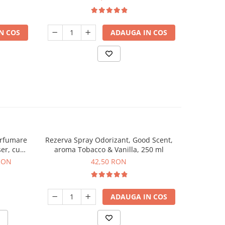
N COS
ADAUGA IN COS
arfumare
Rezerva Spray Odorizant, Good Scent,
Aparat A
er, cu
aroma Tobacco & Vanilla, 250 ml
Dozare Sp
af
 RON
42,50 RON
ADAUGA IN COS