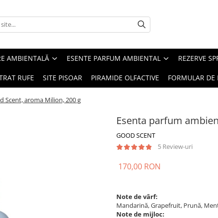
RE AMBIENTALĂ
ESENTE PARFUM AMBIENTAL
REZERVE S
TRAT RUFE
SITE PISOAR
PIRAMIDE OLFACTIVE
FORMULAR DE 
 Scent, aroma Milion, 200 g
Esenta parfum ambient
GOOD SCENT
5 Review-uri
170,00 RON
Note de vârf:
Mandarină, Grapefruit, Prună, Ment
Note de mijloc: