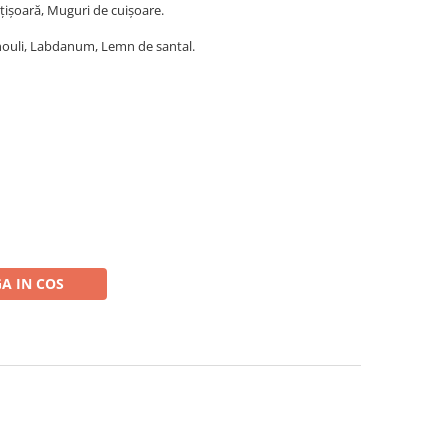
țișoară, Muguri de cuișoare.
chouli, Labdanum, Lemn de santal.
A IN COS