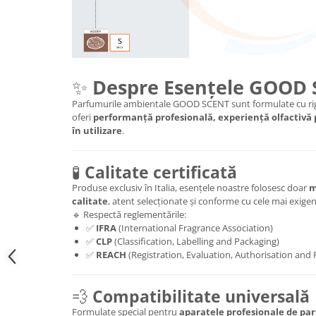
✨
Despre Esențele GOOD
Parfumurile ambientale GOOD SCENT sunt formulate cu rig
oferi
performanță profesională, experiență olfactivă
în utilizare
.
🧪
Calitate certificată
Produse exclusiv în Italia, esențele noastre folosesc doar
m
calitate
, atent selecționate și conforme cu cele mai exig
🔹 Respectă reglementările:
✅
IFRA
(International Fragrance Association)
✅
CLP
(Classification, Labelling and Packaging)
✅
REACH
(Registration, Evaluation, Authorisation and 
💨
Compatibilitate universală
Formulate special pentru
aparatele profesionale de par