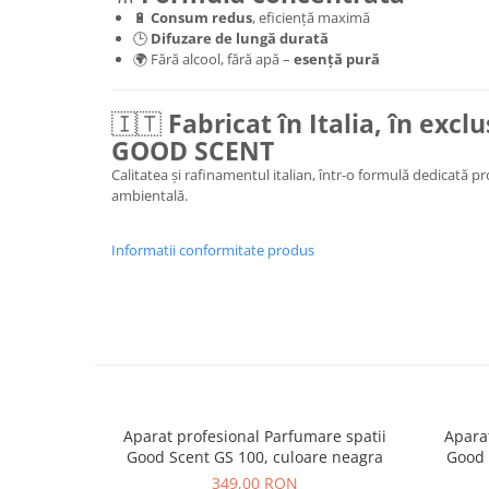
🔋
Consum redus
, eficiență maximă
🕒
Difuzare de lungă durată
🌍 Fără alcool, fără apă –
esență pură
🇮🇹
Fabricat în Italia, în excl
GOOD SCENT
Calitatea și rafinamentul italian, într-o formulă dedicată p
ambientală.
Informatii conformitate produs
Aparat profesional Parfumare spatii
Aparat
Good Scent GS 100, culoare neagra
Good 
349,00 RON