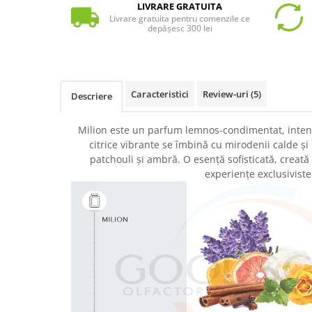
LIVRARE GRATUITA
Livrare gratuita pentru comenzile ce
depășesc 300 lei
Caracteristici
Review-uri
(5)
Descriere
Milion este un parfum lemnos-condimentat, intens
citrice vibrante se îmbină cu mirodenii calde și
patchouli și ambră. O esență sofisticată, creat
experiențe exclusiviste