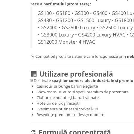
rece a parfumului (atomizare)
:
GS100 • GS180 • GS300 • GS400 • GS400 Lux
GS480 • GS1200 • GS1500 Luxury • GS1800 
• GS2400 • GS2500 Luxury • GS2500 Luxury
• GS3000 Luxury • GS4200 Luxury HVAC • G
GS12000 Monster 4 HVAC
🔧 Compatibil și cu alte sisteme care funcționează prin
neb
🏢
Utilizare profesională
🌐 Destinate
spațiilor comerciale, industriale și premi
Casinouri și lounge baruri elegante
Showroom-uri auto și spații premium de prezentare
Cluburi de noapte și baruri rafinate
Hoteluri de lux și recepții
Evenimente business și cocktail-uri
Reședințe premium cu design modern
⚗️
Formulă concentrată