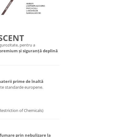
 SCENT
urozitate, pentru a
 premium și siguranță deplină
aterii prime de înaltă
ente standarde europene.
Restriction of Chemicals)
fumare prin nebulizare la