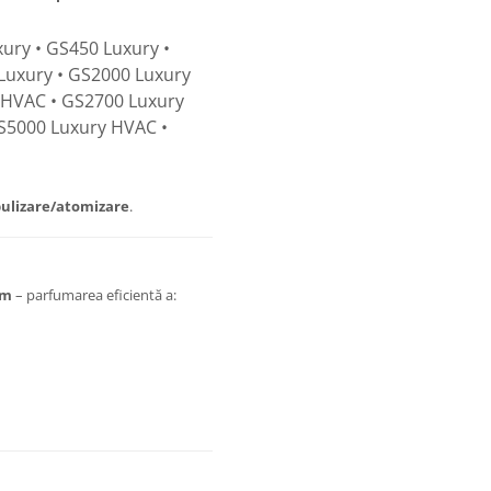
ury • GS450 Luxury •
Luxury • GS2000 Luxury
 HVAC • GS2700 Luxury
S5000 Luxury HVAC •
ulizare/atomizare
.
um
– parfumarea eficientă a: