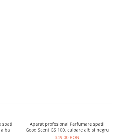
 spatii
Aparat profesional Parfumare spatii
Aparat p
 alba
Good Scent GS 100, culoare alb si negru
Good S
349,00 RON