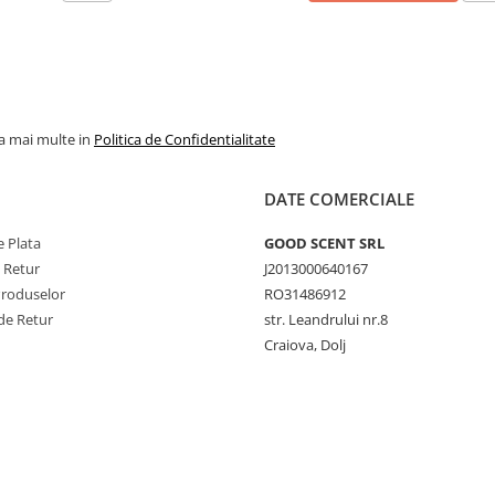
la mai multe in
Politica de Confidentialitate
DATE COMERCIALE
 Plata
GOOD SCENT SRL
e Retur
J2013000640167
Produselor
RO31486912
de Retur
str. Leandrului nr.8
Craiova, Dolj