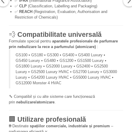
✅
IFRA
(International Fragrance Association)
✅
CLP
(Classification, Labelling and Packaging)
✅
REACH
(Registration, Evaluation, Authorisation and
Restriction of Chemicals)
💨
Compatibilitate universală
Formulate special pentru
aparatele profesionale de parfumare
prin nebulizare la rece a parfumului (atomizare)
:
GS100 • GS180 • GS300 • GS400 • GS400 Luxury •
GS450 Luxury • GS480 • GS1200 • GS1500 Luxury •
GS1800 Luxury • GS2000 Luxury • GS2400 • GS2500
Luxury • GS2500 Luxury HVAC • GS2700 Luxury • GS3000
Luxury • GS4200 Luxury HVAC • GS5000 Luxury HVAC •
GS12000 Monster 4 HVAC
🔧 Compatibil și cu alte sisteme care funcționează
prin
nebulizare/atomizare
.
🏢
Utilizare profesională
🌐 Destinate
spațiilor comerciale, industriale și premium
–
parfumarea eficientă a: