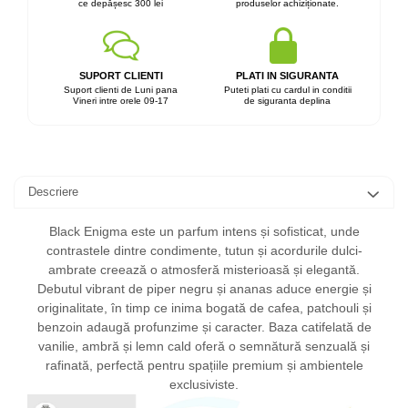
ce depășesc 300 lei
produselor achiziționate.
SUPORT CLIENTI
PLATI IN SIGURANTA
Suport clienti de Luni pana
Puteti plati cu cardul in conditii
Vineri intre orele 09-17
de siguranta deplina
Descriere
Black Enigma este un parfum intens și sofisticat, unde
contrastele dintre condimente, tutun și acordurile dulci-
ambrate creează o atmosferă misterioasă și elegantă.
Debutul vibrant de piper negru și ananas aduce energie și
originalitate, în timp ce inima bogată de cafea, patchouli și
benzoin adaugă profunzime și caracter. Baza catifelată de
vanilie, ambră și lemn cald oferă o semnătură senzuală și
rafinată, perfectă pentru spațiile premium și ambientele
exclusiviste.