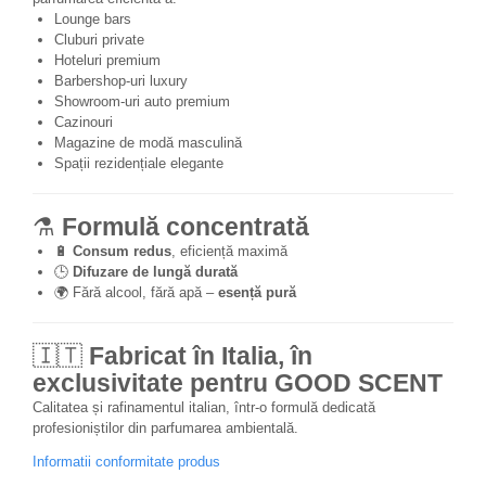
Lounge bars
Cluburi private
Hoteluri premium
Barbershop-uri luxury
Showroom-uri auto premium
Cazinouri
Magazine de modă masculină
Spații rezidențiale elegante
⚗️
Formulă concentrată
🔋
Consum redus
, eficiență maximă
🕒
Difuzare de lungă durată
🌍 Fără alcool, fără apă –
esență pură
🇮🇹
Fabricat în Italia, în
exclusivitate pentru GOOD SCENT
Calitatea și rafinamentul italian, într-o formulă dedicată
profesioniștilor din parfumarea ambientală.
Informatii conformitate produs