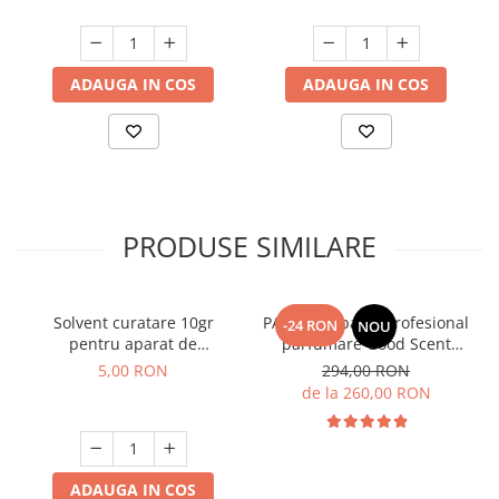
ADAUGA IN COS
ADAUGA IN COS
PRODUSE SIMILARE
Solvent curatare 10gr
PACHET: Aparat profesional
-24 RON
NOU
pentru aparat de
parfumare Good Scent
parfumare prin nebulizare
Aroma Car Diffuser, cu
5,00 RON
294,00 RON
la rece
baterie interna, negru si 5
de la 260,00 RON
rezerve incluse
ADAUGA IN COS