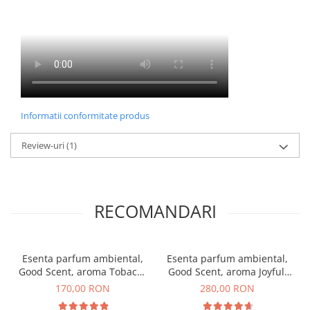
Informatii conformitate produs
Review-uri
(1)
RECOMANDARI
Esenta parfum ambiental,
Esenta parfum ambiental,
Good Scent, aroma Tobacco
Good Scent, aroma Joyful,
& Vanilla, 200 g
500 g
170,00 RON
280,00 RON