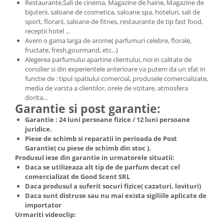
Restaurante,Sali de cinema, Magazine de haine, Magazine de
bijuterii, saloane de cosmetica, saloane spa, hoteluri, sali de
sport, florarii, saloane de fitnes, restaurante de tip fast food,
receptii hotel ...
Avem o gama larga de arome( parfumuri celebre, florale,
fructate, fresh,gourmand, etc...)
Alegerea parfumului apartine clientului, noi in calitate de
consilier si din experientele anterioare va putem da un sfat in
functie de : tipul spatiului comercial, produsele comercializate,
media de varsta a clientilor, orele de vizitare, atmosfera
dorita...
Garantie si post garantie:
Garantie : 24 luni persoane fizice / 12 luni persoane
juridice.
Piese de schimb si reparatii in perioada de Post
Garantie( cu piese de schimb din stoc ).
Produsul iese din garantie in urmatorele situatii:
Daca se utilizeaza alt tip de de parfum decat cel
comercializat de Good Scent SRL
Daca produsul a suferit socuri fizice( cazaturi, lovituri)
Daca sunt distruse sau nu mai exista sigiliile aplicate de
importator
Urmariti videoclip: