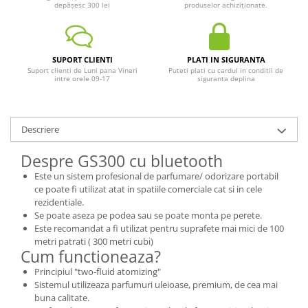
depășesc 300 lei
produselor achiziționate.
SUPORT CLIENTI
PLATI IN SIGURANTA
Suport clienti de Luni pana Vineri
Puteti plati cu cardul in conditii de
intre orele 09-17
siguranta deplina
Descriere
Despre GS300 cu bluetooth
Este un sistem profesional de parfumare/ odorizare portabil
ce poate fi utilizat atat in spatiile comerciale cat si in cele
rezidentiale.
Se poate aseza pe podea sau se poate monta pe perete.
Este recomandat a fi utilizat pentru suprafete mai mici de 100
metri patrati ( 300 metri cubi)
Cum functioneaza?
Principiul "two-fluid atomizing"
Sistemul utilizeaza parfumuri uleioase, premium, de cea mai
buna calitate.