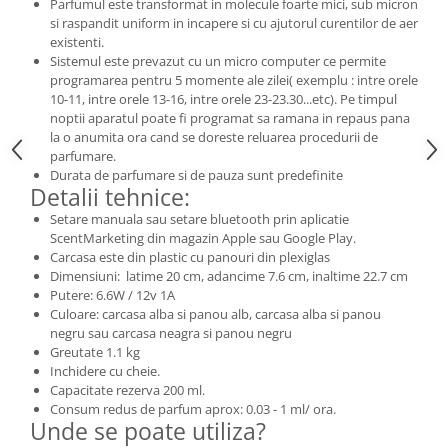
Parfumul este transformat in molecule foarte mici, sub micron
si raspandit uniform in incapere si cu ajutorul curentilor de aer
existenti.
Sistemul este prevazut cu un micro computer ce permite
programarea pentru 5 momente ale zilei( exemplu : intre orele
10-11, intre orele 13-16, intre orele 23-23.30...etc). Pe timpul
noptii aparatul poate fi programat sa ramana in repaus pana
la o anumita ora cand se doreste reluarea procedurii de
parfumare.
Durata de parfumare si de pauza sunt predefinite
Detalii tehnice:
Setare manuala sau setare bluetooth prin aplicatie
ScentMarketing din magazin Apple sau Google Play.
Carcasa este din plastic cu panouri din plexiglas
Dimensiuni: latime 20 cm, adancime 7.6 cm, inaltime 22.7 cm
Putere: 6.6W / 12v 1A
Culoare: carcasa alba si panou alb, carcasa alba si panou
negru sau carcasa neagra si panou negru
Greutate 1.1 kg
Inchidere cu cheie.
Capacitate rezerva 200 ml.
Consum redus de parfum aprox: 0.03 - 1 ml/ ora.
Unde se poate utiliza?