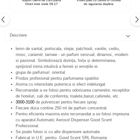
Suport clienti de Luni pana
Puteti plati cu cardul in conditii
Vineri intre orele 09-17
de siguranta deplina
Descriere
lemn de santal, portocala, stejar, patchouli, vanilie, cedru,
mosc, caramel, tamaie - un parfum senzual, dinamoc, modern
si pasional.
Simbolizează dorința, forța și determinarea,
sprijinind inima intuitivă a femeii și emoțiile ei.
grupa de parfumuri: oriental.
Produs profesional pentru parfumarea spatiilor.
Aroma cu intensitate puternica si efect indelungat
Recomandat a se folosi pentru odorizarea camerelor, receptiilor
de hoteluri, sali de conferinta, toalete,baruri,cafenele, etc.
3000-3100
de pulverizari pentru fiecare spray.
Fiecare doza contine 250 ml de parfum concentrat.
Pentru eficienta maxima este recomandat a se folosi impreuna
cu aparatul Automatic Aerosol Dispenser Good Scent
Professional.
Se poate folosi si cu alte dispensere automate.
Fabricat in U.E. pentru Good Scent SRL Romania