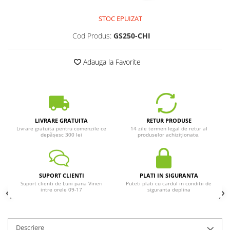
STOC EPUIZAT
Cod Produs:
GS250-CHI
Adauga la Favorite
LIVRARE GRATUITA
RETUR PRODUSE
Livrare gratuita pentru comenzile ce
14 zile termen legal de retur al
depășesc 300 lei
produselor achiziționate.
SUPORT CLIENTI
PLATI IN SIGURANTA
Suport clienti de Luni pana Vineri
Puteti plati cu cardul in conditii de
intre orele 09-17
siguranta deplina
Descriere