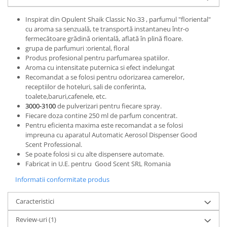
Inspirat din Opulent Shaik Classic No.33 , parfumul "floriental"
cu aroma sa senzuală, te transportă instantaneu într-o
fermecătoare grădină orientală, aflată în plină floare.
grupa de parfumuri :oriental, floral
Produs profesional pentru parfumarea spatiilor.
Aroma cu intensitate puternica si efect indelungat
Recomandat a se folosi pentru odorizarea camerelor,
receptiilor de hoteluri, sali de conferinta,
toalete,baruri,cafenele, etc.
3000-3100
de pulverizari pentru fiecare spray.
Fiecare doza contine 250 ml de parfum concentrat.
Pentru eficienta maxima este recomandat a se folosi
impreuna cu aparatul Automatic Aerosol Dispenser Good
Scent Professional.
Se poate folosi si cu alte dispensere automate.
Fabricat in U.E. pentru Good Scent SRL Romania
Informatii conformitate produs
Caracteristici
Review-uri
(1)