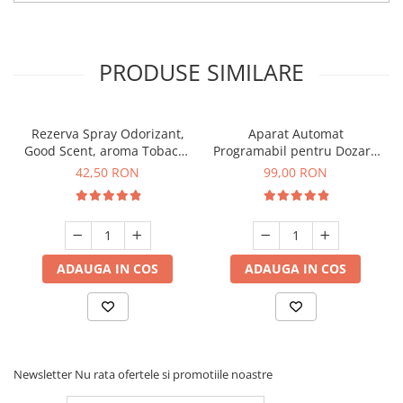
PRODUSE SIMILARE
Rezerva Spray Odorizant,
Aparat Automat
Good Scent, aroma Tobacco
Programabil pentru Dozare
& Vanilla, 250 ml
Spray Aerosol, Good Scent,
42,50 RON
99,00 RON
cu afisaj LCD, culoare alba
ADAUGA IN COS
ADAUGA IN COS
Newsletter
Nu rata ofertele si promotiile noastre