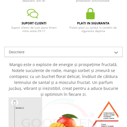
depășesc 300 lei
produselor achiziționate.
SUPORT CLIENTI
PLATI IN SIGURANTA
Suport clienti de Luni pana Vineri
Puteti plati cu cardul in conditii de
intre orele 09-17
siguranta deplina
Descriere
Mango este o explozie de energie și prospețime fructată.
Notele suculente de rodie, mango sorbet și zmeură se
contopesc cu un buchet floral delicat, învăluit de căldura
lemnului de santal și a moscului fructat. Un parfum
jucăuș, vibrant și irezistibil, creat pentru a aduce bucurie
și optimism în fiecare zi.