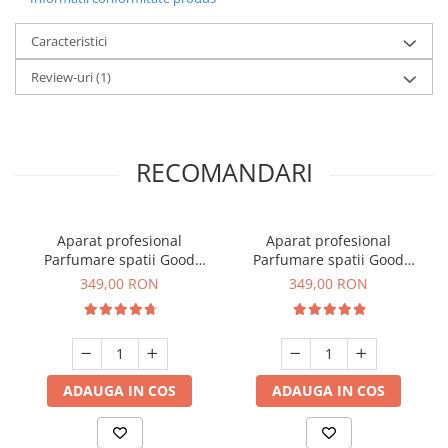
Caracteristici
Review-uri
(1)
RECOMANDARI
Aparat profesional
Aparat profesional
Parfumare spatii Good
Parfumare spatii Good
Scent GS 100, culoare alba
Scent GS 100, culoare alb si
349,00 RON
349,00 RON
negru
ADAUGA IN COS
ADAUGA IN COS