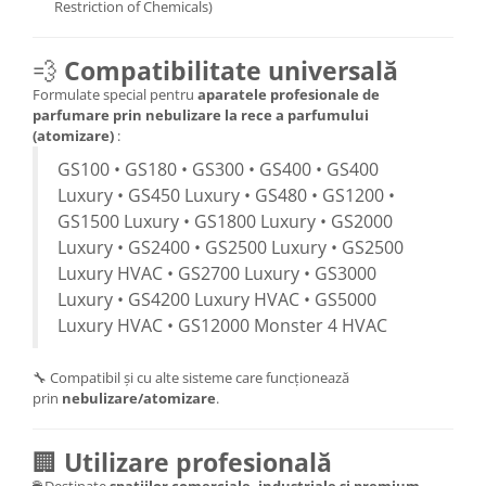
Restriction of Chemicals)
💨
Compatibilitate universală
Formulate special pentru
aparatele profesionale de
parfumare prin nebulizare la rece a parfumului
(atomizare)
:
GS100 • GS180 • GS300 • GS400 • GS400
Luxury • GS450 Luxury • GS480 • GS1200 •
GS1500 Luxury • GS1800 Luxury • GS2000
Luxury • GS2400 • GS2500 Luxury • GS2500
Luxury HVAC • GS2700 Luxury • GS3000
Luxury • GS4200 Luxury HVAC • GS5000
Luxury HVAC • GS12000 Monster 4 HVAC
🔧 Compatibil și cu alte sisteme care funcționează
prin
nebulizare/atomizare
.
🏢
Utilizare profesională
🌐 Destinate
spațiilor comerciale, industriale și premium
–