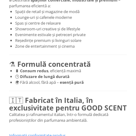
parfumarea eficientă a:
Spații de retail și magazine de modă
Lounge-uri și cafenele moderne
Spas și centre de relaxare
Showroom-uri creative și de lifestyle
Evenimente estivale și petreceri private
Reședințe premium și livinguri solare
Zone de entertainment și cinema
⚗️
Formulă concentrată
🔋
Consum redus
, eficiență maximă
🕒
Difuzare de lungă durată
🌍 Fără alcool, fără apă –
esență pură
🇮🇹
Fabricat în Italia, în
exclusivitate pentru GOOD SCENT
Calitatea și rafinamentul italian, într-o formulă dedicată
profesioniștilor din parfumarea ambientală.
Informatii conformitate produs