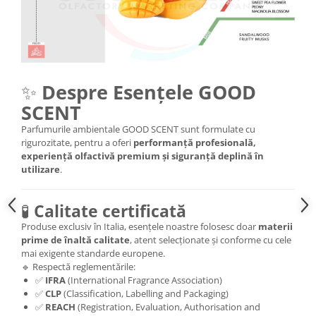
✨
Despre Esențele GOOD
SCENT
Parfumurile ambientale GOOD SCENT sunt formulate cu
rigurozitate, pentru a oferi
performanță profesională,
experiență olfactivă premium și siguranță deplină în
utilizare
.
🧪
Calitate certificată
Produse exclusiv în Italia, esențele noastre folosesc doar
materii
prime de înaltă calitate
, atent selecționate și conforme cu cele
mai exigente standarde europene.
🔹 Respectă reglementările:
✅
IFRA
(International Fragrance Association)
✅
CLP
(Classification, Labelling and Packaging)
✅
REACH
(Registration, Evaluation, Authorisation and