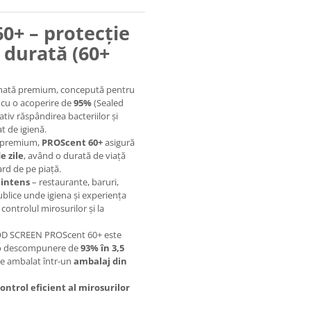
+ – protecție
 durată (60+
umată premium, concepută pentru
i cu o acoperire de
95%
(Sealed
iv răspândirea bacteriilor și
at de igienă.
m premium,
PROScent 60+
asigură
e zile
, având o durată de viață
ard de pe piață.
 intens
– restaurante, baruri,
publice unde igiena și experiența
 controlul mirosurilor și la
OD SCREEN PROScent 60+ este
ă o descompunere de
93% în 3,5
ste ambalat într-un
ambalaj din
ontrol eficient al mirosurilor