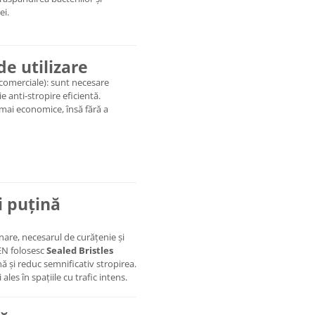
ei.
de utilizare
 comerciale): sunt necesare
 anti-stropire eficientă.
ii mai economice, însă fără a
i puțină
inare, necesarul de curățenie și
EN folosesc
Sealed Bristles
nă și reduc semnificativ stropirea.
ales în spațiile cu trafic intens.