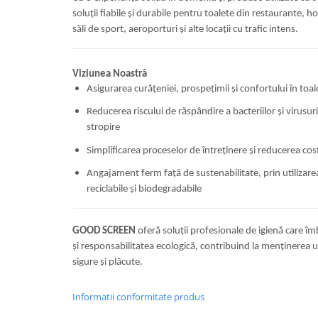
soluții fiabile și durabile pentru toalete din restaurante, ho
săli de sport, aeroporturi și alte locații cu trafic intens.
Viziunea Noastră
Asigurarea curățeniei, prospețimii și confortului în toal
Reducerea riscului de răspândire a bacteriilor și virusuril
stropire
Simplificarea proceselor de întreținere și reducerea cos
Angajament ferm față de sustenabilitate, prin utilizarea
reciclabile și biodegradabile
GOOD SCREEN
oferă soluții profesionale de igienă care î
și responsabilitatea ecologică, contribuind la menținerea u
sigure și plăcute.
Informatii conformitate produs