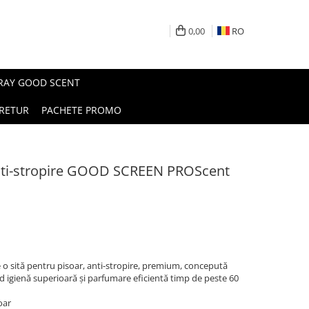
0,00
RO
PRAY GOOD SCENT
RETUR
PACHETE PROMO
 anti-stropire GOOD SCREEN PROScent
 o sită pentru pisoar, anti-stropire, premium, concepută
ind igienă superioară și parfumare eficientă timp de peste 60
oar