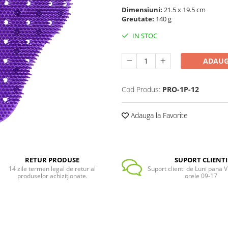
Dimensiuni:
21.5 x 19.5 cm
Greutate:
140 g
IN STOC
ADAUG
Cod Produs:
PRO-1P-12
Adauga la Favorite
RETUR PRODUSE
SUPORT CLIENTI
14 zile termen legal de retur al
Suport clienti de Luni pana Vi
produselor achiziționate.
orele 09-17