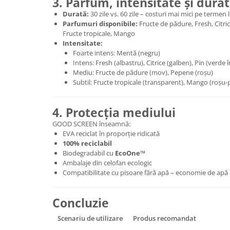
3. Parfum, intensitate și dura
Durată:
30 zile vs. 60 zile – costuri mai mici pe termen 
Parfumuri disponibile:
Fructe de pădure, Fresh, Citri
Fructe tropicale, Mango
Intensitate:
Foarte intens: Mentă (negru)
Intens: Fresh (albastru), Citrice (galben), Pin (verde
Mediu: Fructe de pădure (mov), Pepene (roșu)
Subtil: Fructe tropicale (transparent), Mango (roșu-
4. Protecția mediului
GOOD SCREEN înseamnă:
EVA reciclat în proporție ridicată
100% reciclabil
Biodegradabil cu
EcoOne™
Ambalaje din celofan ecologic
Compatibilitate cu pisoare fără apă – economie de apă 
Concluzie
Scenariu de utilizare
Produs recomandat