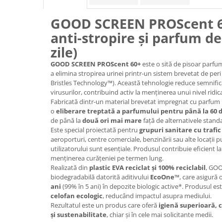
GOOD SCREEN PROScent 60
anti-stropire și parfum de
zile)
GOOD SCREEN PROScent 60+
este o sită de pisoar parf
a elimina stropirea urinei printr-un sistem brevetat de per
Bristles Technology™). Această tehnologie reduce semnificat
virusurilor, contribuind activ la menținerea unui nivel ridic
Fabricată dintr-un material brevetat impregnat cu parfu
o
eliberare treptată a parfumului pentru până la 60 d
de până la
două ori mai mare
față de alternativele stand
Este special proiectată pentru
grupuri sanitare cu trafic
aeroporturi, centre comerciale, benzinării sau alte locații 
utilizatorului sunt esențiale. Produsul contribuie eficient la
menținerea curățeniei pe termen lung.
Realizată din
plastic EVA reciclat și 100% reciclabil
, GO
biodegradabilă datorită aditivului
EcoOne™
, care asigur
ani
(99% în 5 ani) în depozite biologic active*. Produsul e
celofan ecologic
, reducând impactul asupra mediului.
Rezultatul este un produs care oferă
igienă superioară, c
și sustenabilitate
, chiar și în cele mai solicitante medii.