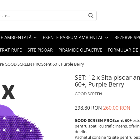
RE AMBIENTALĂ
ESENTE PARFUM AMBIENTAL
REZERVE S
TRAT RUFE
SITE PISOAR
PIRAMIDE OLFACTIVE
FORMULAR DE 
ropire GOOD SCREEN PROScent 60+, Purple Berry
SET: 12 x Sita pisoar
60+, Purple Berry
GOOD SCREEN
298,80 RON
260,00 RON
GOOD SCREEN PROScent 60+
este
pentru spații cu trafic intens, ofer
de zile.
Pachetul contine 12 site pentru pis