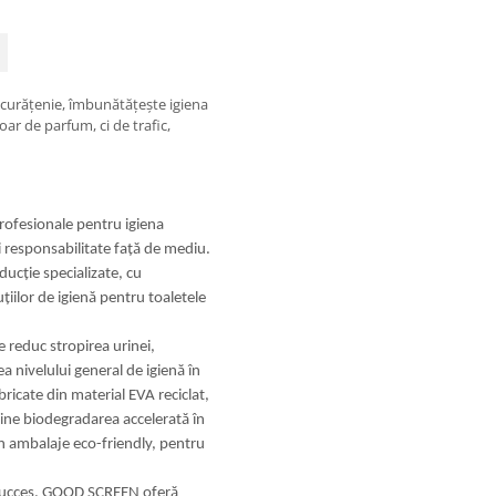
de curățenie, îmbunătățește igiena
doar de parfum, ci de trafic,
profesionale pentru igiena
i responsabilitate față de mediu.
ucție specializate, cu
țiilor de igienă pentru toaletele
 reduc stropirea urinei,
a nivelului general de igienă în
icate din material EVA reciclat,
ține biodegradarea accelerată în
în ambalaje eco-friendly, pentru
u succes, GOOD SCREEN oferă