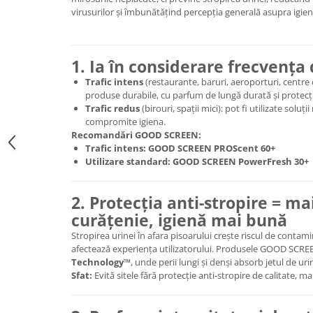
virusurilor și îmbunătățind percepția generală asupra igien
1. Ia în considerare frecvența 
Trafic intens
(restaurante, baruri, aeroporturi, centre
produse durabile, cu parfum de lungă durată și protecție
Trafic redus
(birouri, spații mici): pot fi utilizate soluț
compromite igiena.
Recomandări GOOD SCREEN:
Trafic intens:
GOOD SCREEN PROScent 60+
Utilizare standard:
GOOD SCREEN PowerFresh 30+
2. Protecția anti-stropire = ma
curățenie, igienă mai bună
Stropirea urinei în afara pisoarului crește riscul de contam
afectează experiența utilizatorului. Produsele GOOD SCRE
Technology™
, unde perii lungi și denși absorb jetul de uri
Sfat:
Evită sitele fără protecție anti-stropire de calitate, mai 