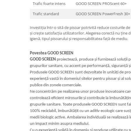
Trafic foarte intens
GOOD SCREEN PROScent 60+
Trafic standard
GOOD SCREEN PowerFresh 30+
Investiția într-o sită de pisoar potrivită reduce costurile 
și crește satisfacția utilizatorilor. Alegerea corectă nu ține 
igienă, tipul pisoarului și responsabilitatea față de mediu.
Povestea GOOD SCREEN
GOOD SCREEN
proiectează, produce și furnizează soluții 
grupurilor sanitare, cu accent pe performanță, siguranță ș
Produsele GOOD SCREEN sunt dezvoltate în unități de prod
experiență vastă în domeniul sitelor pentru pisoar și al solu
publice din zonele comerciale.
Ne concentrăm pe realizarea unor produse inovatoare care
controlează eficient mirosurile și contribuie la îmbunătățire
grupurile sanitare. Toate produsele GOOD SCREEN sunt fabr
100% reciclabil, îmbunătățit cu un aditiv ecologic care sus
medii biologic active. Ambalarea individuală se realizează 
un impact minim asupra mediului.
Cu o experiență solidă în domeniu și produse utilizate c