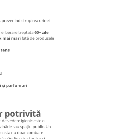
, prevenind stropirea urinei
 eliberare treptată
60+ zile
x mai mari
față de produsele
ntens
pă
i și parfumuri
r potrivită
 de vedere igienic este o
inărie sau spațiu public. Un
ceasta nu doar combate
răspândirea bacteriilor și