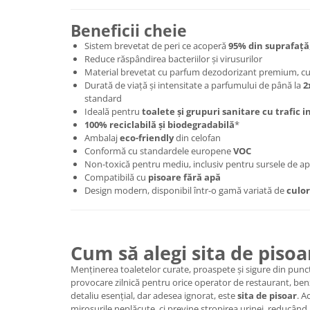
Beneficii cheie
Sistem brevetat de peri ce acoperă
95% din suprafață
Reduce răspândirea bacteriilor și virusurilor
Material brevetat cu parfum dezodorizant premium, cu
Durată de viață și intensitate a parfumului de până la
2
standard
Ideală pentru
toalete și grupuri sanitare cu trafic i
100% reciclabilă și biodegradabilă
*
Ambalaj
eco-friendly
din celofan
Conformă cu standardele europene
VOC
Non-toxică pentru mediu, inclusiv pentru sursele de a
Compatibilă cu
pisoare fără apă
Design modern, disponibil într-o gamă variată de
culor
Cum să alegi sita de pisoa
Menținerea toaletelor curate, proaspete și sigure din punct
provocare zilnică pentru orice operator de restaurant, benz
detaliu esențial, dar adesea ignorat, este
sita de pisoar
. A
mirosurile neplăcute, ci previne stropirea urinei, reducând 