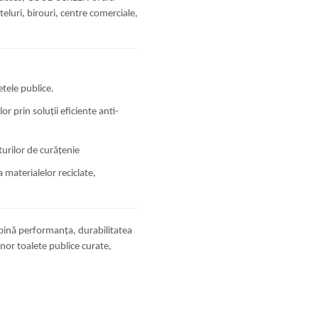
teluri, birouri, centre comerciale,
etele publice.
or prin soluții eficiente anti-
turilor de curățenie
 materialelor reciclate,
mbină performanța, durabilitatea
nor toalete publice curate,