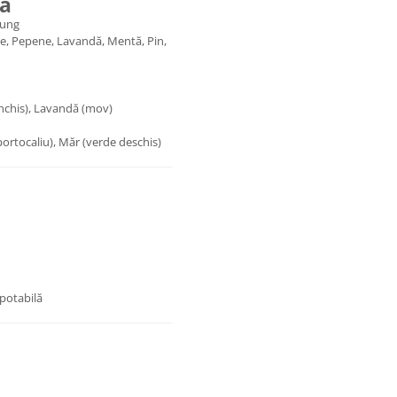
tă
lung
ce, Pepene, Lavandă, Mentă, Pin,
 închis), Lavandă (mov)
portocaliu), Măr (verde deschis)
potabilă