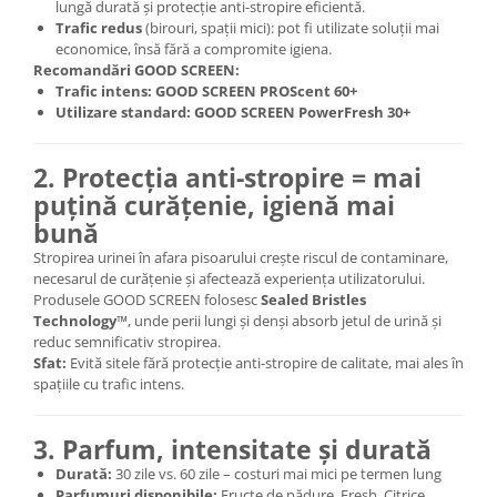
lungă durată și protecție anti-stropire eficientă.
Trafic redus
(birouri, spații mici): pot fi utilizate soluții mai
economice, însă fără a compromite igiena.
Recomandări GOOD SCREEN:
Trafic intens:
GOOD SCREEN PROScent 60+
Utilizare standard:
GOOD SCREEN PowerFresh 30+
2. Protecția anti-stropire = mai
puțină curățenie, igienă mai
bună
Stropirea urinei în afara pisoarului crește riscul de contaminare,
necesarul de curățenie și afectează experiența utilizatorului.
Produsele GOOD SCREEN folosesc
Sealed Bristles
Technology™
, unde perii lungi și denși absorb jetul de urină și
reduc semnificativ stropirea.
Sfat:
Evită sitele fără protecție anti-stropire de calitate, mai ales în
spațiile cu trafic intens.
3. Parfum, intensitate și durată
Durată:
30 zile vs. 60 zile – costuri mai mici pe termen lung
Parfumuri disponibile:
Fructe de pădure, Fresh, Citrice,