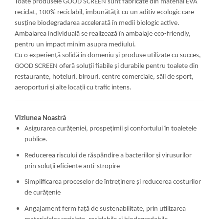
Toate produsele GOOD SCREEN sunt fabricate din material EVA
reciclat, 100% reciclabil, îmbunătățit cu un aditiv ecologic care
susține biodegradarea accelerată în medii biologic active.
Ambalarea individuală se realizează în ambalaje eco-friendly,
pentru un impact minim asupra mediului.
Cu o experiență solidă în domeniu și produse utilizate cu succes,
GOOD SCREEN oferă soluții fiabile și durabile pentru toalete din
restaurante, hoteluri, birouri, centre comerciale, săli de sport,
aeroporturi și alte locații cu trafic intens.
Viziunea Noastră
Asigurarea curățeniei, prospețimii și confortului în toaletele
publice.
Reducerea riscului de răspândire a bacteriilor și virusurilor
prin soluții eficiente anti-stropire
Simplificarea proceselor de întreținere și reducerea costurilor
de curățenie
Angajament ferm față de sustenabilitate, prin utilizarea