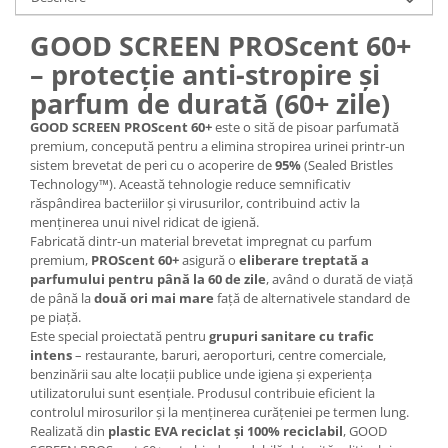
GOOD SCREEN PROScent 60+
– protecție anti-stropire și
parfum de durată (60+ zile)
GOOD SCREEN PROScent 60+
este o sită de pisoar parfumată
premium, concepută pentru a elimina stropirea urinei printr-un
sistem brevetat de peri cu o acoperire de
95%
(Sealed Bristles
Technology™). Această tehnologie reduce semnificativ
răspândirea bacteriilor și virusurilor, contribuind activ la
menținerea unui nivel ridicat de igienă.
Fabricată dintr-un material brevetat impregnat cu parfum
premium,
PROScent 60+
asigură o
eliberare treptată a
parfumului pentru până la 60 de zile
, având o durată de viață
de până la
două ori mai mare
față de alternativele standard de
pe piață.
Este special proiectată pentru
grupuri sanitare cu trafic
intens
– restaurante, baruri, aeroporturi, centre comerciale,
benzinării sau alte locații publice unde igiena și experiența
utilizatorului sunt esențiale. Produsul contribuie eficient la
controlul mirosurilor și la menținerea curățeniei pe termen lung.
Realizată din
plastic EVA reciclat și 100% reciclabil
, GOOD