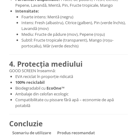
Pepene, Lavandă, Mentă, Pin, Fructe tropicale, Mango
Intensitate:
Foarte intens: Mentă (negru)
Intens: Fresh (albastru), Citrice (galben), Pin (verde închis),
Lavandă (mov)
Mediu: Fructe de pădure (mov), Pepene (roșu)
Subtil: Fructe tropicale (transparent), Mango (roșu-
portocaliu), Măr (verde deschis)
4. Protecția mediului
GOOD SCREEN înseamnă:
EVA reciclat în proporție ridicată
100% reciclabil
Biodegradabil cu
EcoOne™
Ambalaje din celofan ecologic
Compatibilitate cu pisoare fără apă – economie de apă
potabilă
Concluzie
Scenariu de utilizare
Produs recomandat