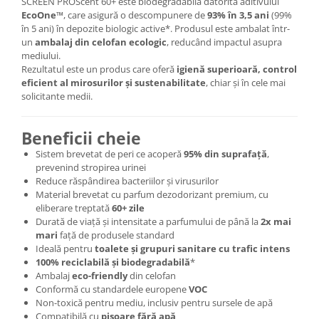
SCREEN PROScent 60+ este biodegradabilă datorită aditivului
EcoOne™
, care asigură o descompunere de
93% în 3,5 ani
(99%
în 5 ani) în depozite biologic active*. Produsul este ambalat într-
un
ambalaj din celofan ecologic
, reducând impactul asupra
mediului.
Rezultatul este un produs care oferă
igienă superioară, control
eficient al mirosurilor și sustenabilitate
, chiar și în cele mai
solicitante medii.
Beneficii cheie
Sistem brevetat de peri ce acoperă
95% din suprafață
,
prevenind stropirea urinei
Reduce răspândirea bacteriilor și virusurilor
Material brevetat cu parfum dezodorizant premium, cu
eliberare treptată
60+ zile
Durată de viață și intensitate a parfumului de până la
2x mai
mari
față de produsele standard
Ideală pentru
toalete și grupuri sanitare cu trafic intens
100% reciclabilă și biodegradabilă
*
Ambalaj
eco-friendly
din celofan
Conformă cu standardele europene
VOC
Non-toxică pentru mediu, inclusiv pentru sursele de apă
Compatibilă cu
pisoare fără apă