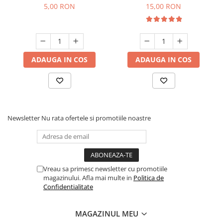
parfumare prin nebulizare
10 g
5,00 RON
15,00 RON
la rece
ADAUGA IN COS
ADAUGA IN COS
Newsletter
Nu rata ofertele si promotiile noastre
Vreau sa primesc newsletter cu promotiile
magazinului. Afla mai multe in
Politica de
Confidentialitate
MAGAZINUL MEU