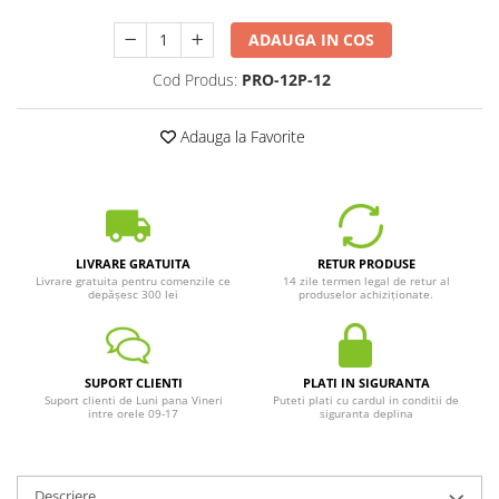
ADAUGA IN COS
Cod Produs:
PRO-12P-12
Adauga la Favorite
LIVRARE GRATUITA
RETUR PRODUSE
Livrare gratuita pentru comenzile ce
14 zile termen legal de retur al
depășesc 300 lei
produselor achiziționate.
SUPORT CLIENTI
PLATI IN SIGURANTA
Suport clienti de Luni pana Vineri
Puteti plati cu cardul in conditii de
intre orele 09-17
siguranta deplina
Descriere