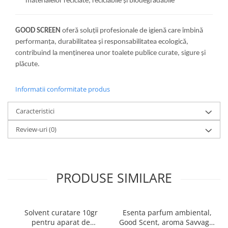
materialelor reciclate, reciclabile și biodegradabile
GOOD SCREEN
oferă soluții profesionale de igienă care îmbină
performanța, durabilitatea și responsabilitatea ecologică,
contribuind la menținerea unor toalete publice curate, sigure și
plăcute.
Informatii conformitate produs
Caracteristici
Review-uri
(0)
PRODUSE SIMILARE
Solvent curatare 10gr
Esenta parfum ambiental,
pentru aparat de
Good Scent, aroma Savvage,