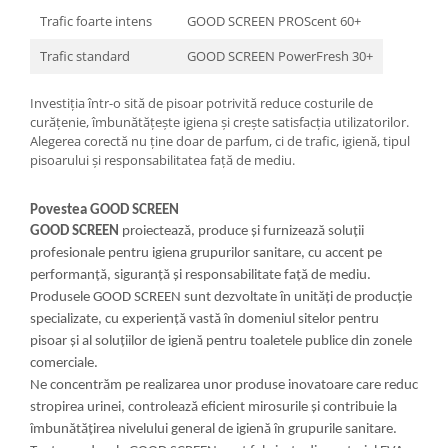
Trafic foarte intens
GOOD SCREEN PROScent 60+
Trafic standard
GOOD SCREEN PowerFresh 30+
Investiția într-o sită de pisoar potrivită reduce costurile de
curățenie, îmbunătățește igiena și crește satisfacția utilizatorilor.
Alegerea corectă nu ține doar de parfum, ci de trafic, igienă, tipul
pisoarului și responsabilitatea față de mediu.
Povestea GOOD SCREEN
GOOD SCREEN
proiectează, produce și furnizează soluții
profesionale pentru igiena grupurilor sanitare, cu accent pe
performanță, siguranță și responsabilitate față de mediu.
Produsele GOOD SCREEN sunt dezvoltate în unități de producție
specializate, cu experiență vastă în domeniul sitelor pentru
pisoar și al soluțiilor de igienă pentru toaletele publice din zonele
comerciale.
Ne concentrăm pe realizarea unor produse inovatoare care reduc
stropirea urinei, controlează eficient mirosurile și contribuie la
îmbunătățirea nivelului general de igienă în grupurile sanitare.