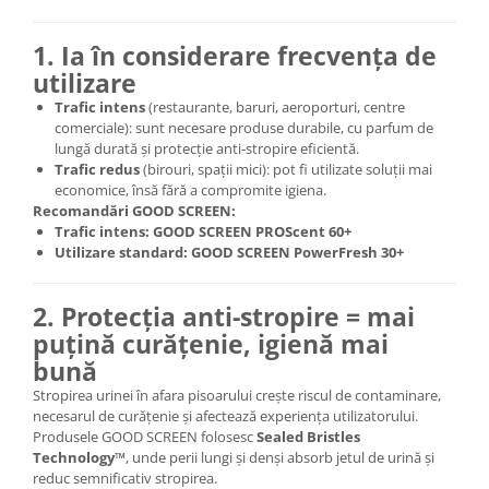
1. Ia în considerare frecvența de
utilizare
Trafic intens
(restaurante, baruri, aeroporturi, centre
comerciale): sunt necesare produse durabile, cu parfum de
lungă durată și protecție anti-stropire eficientă.
Trafic redus
(birouri, spații mici): pot fi utilizate soluții mai
economice, însă fără a compromite igiena.
Recomandări GOOD SCREEN:
Trafic intens:
GOOD SCREEN PROScent 60+
Utilizare standard:
GOOD SCREEN PowerFresh 30+
2. Protecția anti-stropire = mai
puțină curățenie, igienă mai
bună
Stropirea urinei în afara pisoarului crește riscul de contaminare,
necesarul de curățenie și afectează experiența utilizatorului.
Produsele GOOD SCREEN folosesc
Sealed Bristles
Technology™
, unde perii lungi și denși absorb jetul de urină și
reduc semnificativ stropirea.