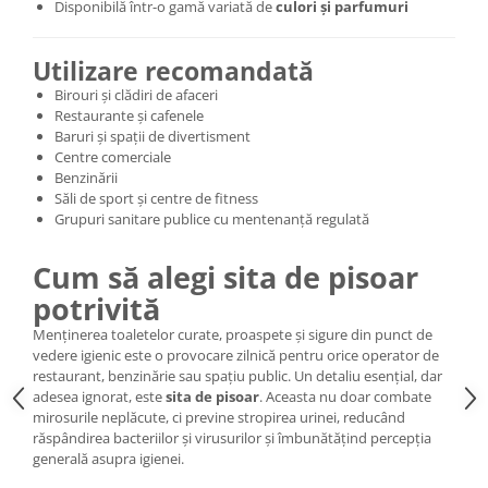
Disponibilă într-o gamă variată de
culori și parfumuri
Utilizare recomandată
Birouri și clădiri de afaceri
Restaurante și cafenele
Baruri și spații de divertisment
Centre comerciale
Benzinării
Săli de sport și centre de fitness
Grupuri sanitare publice cu mentenanță regulată
Cum să alegi sita de pisoar
potrivită
Menținerea toaletelor curate, proaspete și sigure din punct de
vedere igienic este o provocare zilnică pentru orice operator de
restaurant, benzinărie sau spațiu public. Un detaliu esențial, dar
adesea ignorat, este
sita de pisoar
. Aceasta nu doar combate
mirosurile neplăcute, ci previne stropirea urinei, reducând
răspândirea bacteriilor și virusurilor și îmbunătățind percepția
generală asupra igienei.