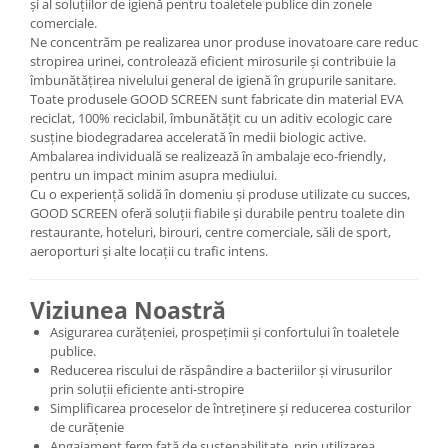
și al soluțiilor de igienă pentru toaletele publice din zonele
comerciale.
Ne concentrăm pe realizarea unor produse inovatoare care reduc
stropirea urinei, controlează eficient mirosurile și contribuie la
îmbunătățirea nivelului general de igienă în grupurile sanitare.
Toate produsele GOOD SCREEN sunt fabricate din material EVA
reciclat, 100% reciclabil, îmbunătățit cu un aditiv ecologic care
susține biodegradarea accelerată în medii biologic active.
Ambalarea individuală se realizează în ambalaje eco-friendly,
pentru un impact minim asupra mediului.
Cu o experiență solidă în domeniu și produse utilizate cu succes,
GOOD SCREEN oferă soluții fiabile și durabile pentru toalete din
restaurante, hoteluri, birouri, centre comerciale, săli de sport,
aeroporturi și alte locații cu trafic intens.
Viziunea Noastră
Asigurarea curățeniei, prospețimii și confortului în toaletele
publice.
Reducerea riscului de răspândire a bacteriilor și virusurilor
prin soluții eficiente anti-stropire
Simplificarea proceselor de întreținere și reducerea costurilor
de curățenie
Angajament ferm față de sustenabilitate, prin utilizarea