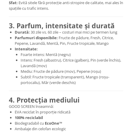
Sfat:
Evită sitele fără protecție anti-stropire de calitate, mai ales în
spațiile cu trafic intens.
3. Parfum, intensitate și durată
Durată:
30 zile vs. 60 zile – costuri mai mici pe termen lung
Parfumuri disponibile:
Fructe de pădure, Fresh, Citrice,
Pepene, Lavandă, Mentă, Pin, Fructe tropicale, Mango
Intensitate:
Foarte intens: Mentă (negru)
Intens: Fresh (albastru), Citrice (galben), Pin (verde închis),
Lavandă (mov)
Mediu: Fructe de pădure (mov), Pepene (roșu)
Subtil: Fructe tropicale (transparent), Mango (roșu-
portocaliu), Măr (verde deschis)
4. Protecția mediului
GOOD SCREEN înseamnă:
EVA reciclat în proporție ridicată
100% reciclabil
Biodegradabil cu
EcoOne™
Ambalaje din celofan ecologic