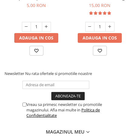
parfumare prin nebulizare
10 g
5,00 RON
15,00 RON
la rece
ADAUGA IN COS
ADAUGA IN COS
Newsletter
Nu rata ofertele si promotiile noastre
Vreau sa primesc newsletter cu promotiile
magazinului. Afla mai multe in
Politica de
Confidentialitate
MAGAZINUL MEU