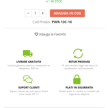
IN STOC
ADAUGA IN COS
Cod Produs:
PWR-13C-10
Adauga la Favorite
LIVRARE GRATUITA
RETUR PRODUSE
Livrare gratuita pentru comenzile ce
14 zile termen legal de retur al
depășesc 300 lei
produselor achiziționate.
SUPORT CLIENTI
PLATI IN SIGURANTA
Suport clienti de Luni pana Vineri
Puteti plati cu cardul in conditii de
intre orele 09-17
siguranta deplina