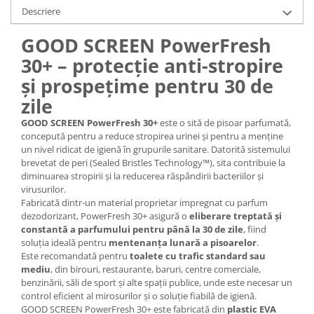
Descriere
GOOD SCREEN PowerFresh
30+ – protecție anti-stropire
și prospețime pentru 30 de
zile
GOOD SCREEN PowerFresh 30+
este o sită de pisoar parfumată,
concepută pentru a reduce stropirea urinei și pentru a menține
un nivel ridicat de igienă în grupurile sanitare. Datorită sistemului
brevetat de peri (Sealed Bristles Technology™), sita contribuie la
diminuarea stropirii și la reducerea răspândirii bacteriilor și
virusurilor.
Fabricată dintr-un material proprietar impregnat cu parfum
dezodorizant, PowerFresh 30+ asigură o
eliberare treptată și
constantă a parfumului pentru până la 30 de zile
, fiind
soluția ideală pentru
mentenanța lunară a pisoarelor
.
Este recomandată pentru
toalete cu trafic standard sau
mediu
, din birouri, restaurante, baruri, centre comerciale,
benzinării, săli de sport și alte spații publice, unde este necesar un
control eficient al mirosurilor și o soluție fiabilă de igienă.
GOOD SCREEN PowerFresh 30+ este fabricată din
plastic EVA