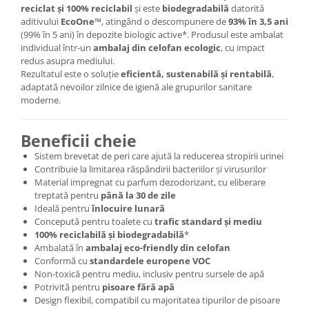
reciclat și 100% reciclabil
și este
biodegradabilă
datorită
aditivului
EcoOne™
, atingând o descompunere de
93% în 3,5 ani
(99% în 5 ani) în depozite biologic active*. Produsul este ambalat
individual într-un
ambalaj din celofan ecologic
, cu impact
redus asupra mediului.
Rezultatul este o soluție
eficientă, sustenabilă și rentabilă
,
adaptată nevoilor zilnice de igienă ale grupurilor sanitare
moderne.
Beneficii cheie
Sistem brevetat de peri care ajută la reducerea stropirii urinei
Contribuie la limitarea răspândirii bacteriilor și virusurilor
Material impregnat cu parfum dezodorizant, cu eliberare
treptată pentru
până la 30 de zile
Ideală pentru
înlocuire lunară
Concepută pentru toalete cu
trafic standard și mediu
100% reciclabilă și biodegradabilă
*
Ambalată în
ambalaj eco-friendly din celofan
Conformă cu
standardele europene VOC
Non-toxică pentru mediu, inclusiv pentru sursele de apă
Potrivită pentru
pisoare fără apă
Design flexibil, compatibil cu majoritatea tipurilor de pisoare