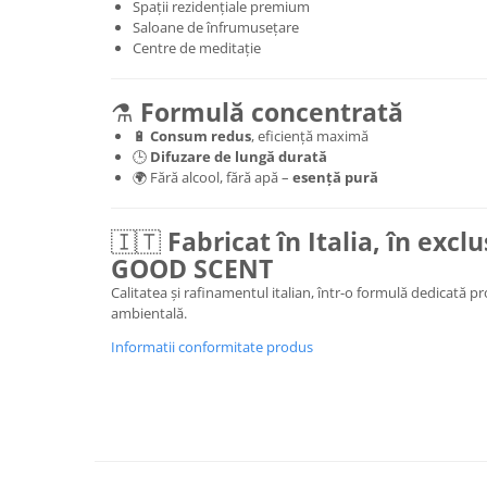
Spații rezidențiale premium
Saloane de înfrumusețare
Centre de meditație
⚗️
Formulă concentrată
🔋
Consum redus
, eficiență maximă
🕒
Difuzare de lungă durată
🌍 Fără alcool, fără apă –
esență pură
🇮🇹
Fabricat în Italia, în excl
GOOD SCENT
Calitatea și rafinamentul italian, într-o formulă dedicată p
ambientală.
Informatii conformitate produs