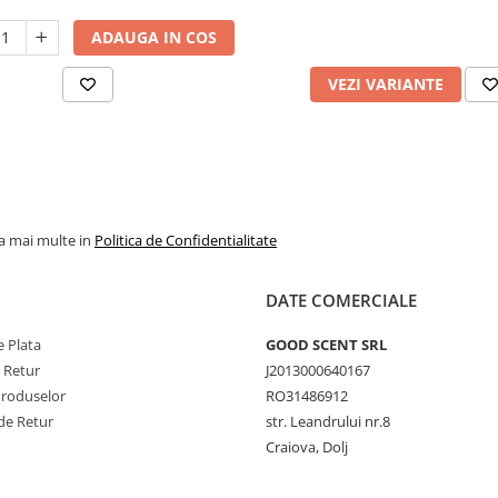
ADAUGA IN COS
VEZI VARIANTE
la mai multe in
Politica de Confidentialitate
DATE COMERCIALE
 Plata
GOOD SCENT SRL
e Retur
J2013000640167
Produselor
RO31486912
de Retur
str. Leandrului nr.8
Craiova, Dolj