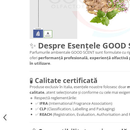
✨
Despre Esențele GOOD
Parfumurile ambientale GOOD SCENT sunt formulate cu rig
oferi
performanță profesională, experiență olfactivă
în utilizare
.
🧪
Calitate certificată
Produse exclusiv în Italia, esențele noastre folosesc doar
m
calitate
, atent selecționate și conforme cu cele mai exig
🔹 Respectă reglementările:
✅
IFRA
(International Fragrance Association)
✅
CLP
(Classification, Labelling and Packaging)
✅
REACH
(Registration, Evaluation, Authorisation and 