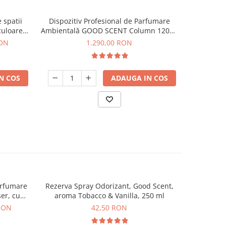
 spatii
Dispozitiv Profesional de Parfumare
Dispozit
NOU
uloare
Ambientală GOOD SCENT Column 1200 -
Ambiental
Titanium Black
RON
1.290,00 RON
N COS
ADAUGA IN COS
arfumare
Rezerva Spray Odorizant, Good Scent,
Esenta pa
er, cu
aroma Tobacco & Vanilla, 250 ml
aro
 RON
42,50 RON