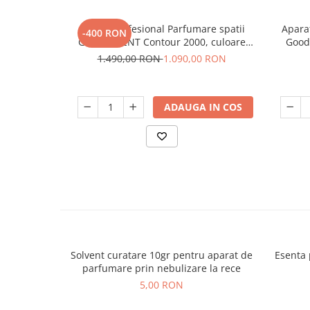
Aparat profesional Parfumare spatii
Aparat
-400 RON
GOOD SCENT Contour 2000, culoare
Good
alba, cu Wi-Fi
1.490,00 RON
1.090,00 RON
ADAUGA IN COS
Solvent curatare 10gr pentru aparat de
Esenta 
parfumare prin nebulizare la rece
5,00 RON