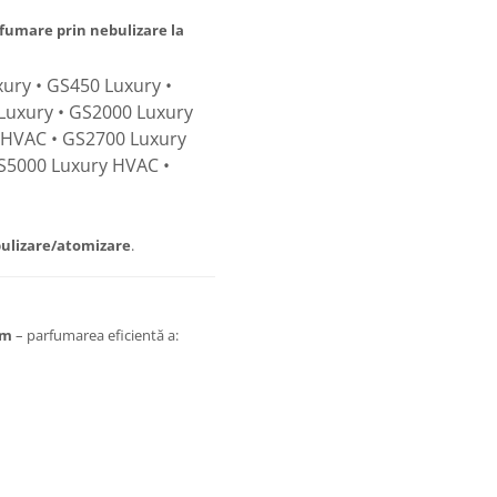
fumare prin nebulizare la
ury • GS450 Luxury •
Luxury • GS2000 Luxury
 HVAC • GS2700 Luxury
S5000 Luxury HVAC •
ulizare/atomizare
.
um
– parfumarea eficientă a: