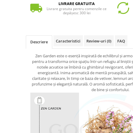
LIVRARE GRATUITA
Livrare gratuita pentru comenzile ce
depășesc 300 lei
Caracteristici
Review-uri
(0)
FAQ
Descriere
Zen Garden este o esență inspirată de echilibrul și armo
pentru a transforma orice spațiu într-un refugiu al liniștii ș
notele acvatice se îmbină cu ghimbirul revigorant, ofe
energizantă. Inima aromatică de mentă proaspătă, salv
claritate și relaxare, în timp ce baza de vetiver, lemnuri a
profunzime și eleganță naturală. O aromă sofisticată, perfe
de bine și confortului.