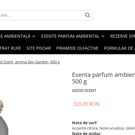
RE AMBIENTALĂ
ESENTE PARFUM AMBIENTAL
REZERVE S
TRAT RUFE
SITE PISOAR
PIRAMIDE OLFACTIVE
FORMULAR DE 
d Scent, aroma Zen Garden, 500 g
Esenta parfum ambien
500 g
GOOD SCENT
320,00 RON
Note de varf
:
Accente citrice, Note acvatice, Ghim
Note de mijloc
: