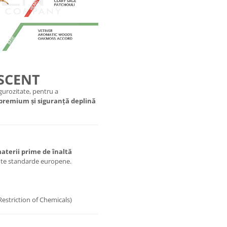
 SCENT
urozitate, pentru a
 premium și siguranță deplină
aterii prime de înaltă
ente standarde europene.
Restriction of Chemicals)