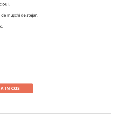
iouli.
 de mușchi de stejar.
c.
A IN COS