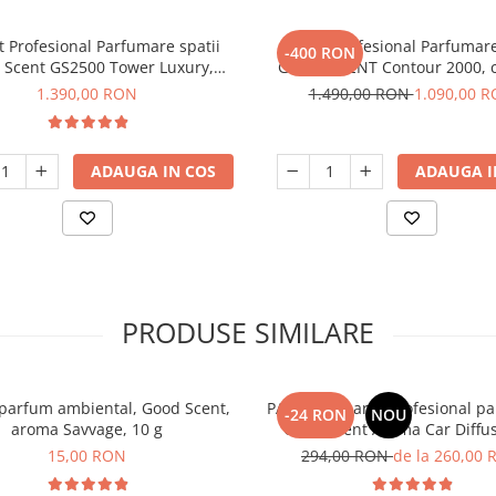
 Profesional Parfumare spatii
Aparat profesional Parfumare
-400 RON
 Scent GS2500 Tower Luxury,
GOOD SCENT Contour 2000, c
culoare neagra
neagra, cu Wi-FI
1.390,00 RON
1.490,00 RON
1.090,00 
ADAUGA IN COS
ADAUGA I
PRODUSE SIMILARE
parfum ambiental, Good Scent,
PACHET: Aparat profesional p
-24 RON
NOU
aroma Savvage, 10 g
Good Scent Aroma Car Diffus
baterie interna, negru si 5 rezerve
15,00 RON
294,00 RON
de la 260,00
incluse