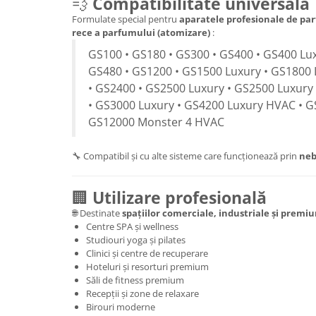
💨
Compatibilitate universală
Formulate special pentru
aparatele profesionale de par
rece a parfumului (atomizare)
:
GS100 • GS180 • GS300 • GS400 • GS400 Lux
GS480 • GS1200 • GS1500 Luxury • GS1800 
• GS2400 • GS2500 Luxury • GS2500 Luxury
• GS3000 Luxury • GS4200 Luxury HVAC • G
GS12000 Monster 4 HVAC
🔧 Compatibil și cu alte sisteme care funcționează prin
neb
🏢
Utilizare profesională
🌐 Destinate
spațiilor comerciale, industriale și premi
Centre SPA și wellness
Studiouri yoga și pilates
Clinici și centre de recuperare
Hoteluri și resorturi premium
Săli de fitness premium
Recepții și zone de relaxare
Birouri moderne