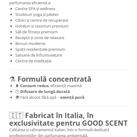
parfumarea eficientă a:
Centre SPA și wellness
Studiouri yoga și pilates
Clinici și centre de recuperare
Hoteluri și resorturi premium
Săli de fitness premium
Recepții și zone de relaxare
Birouri moderne
Spații rezidențiale premium
Saloane de înfrumusețare
Centre de meditație
⚗️
Formulă concentrată
🔋
Consum redus
, eficiență maximă
🕒
Difuzare de lungă durată
🌍 Fără alcool, fără apă –
esență pură
🇮🇹
Fabricat în Italia, în
exclusivitate pentru GOOD SCENT
Calitatea și rafinamentul italian, într-o formulă dedicată
profesioniștilor din parfumarea ambientală.