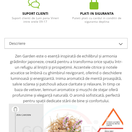
SUPORT CLIENTI
PLATI IN SIGURANTA
Suport clienti de Luni pana Vineri
Puteti plati cu cardul in conditii de
intre orele 09-17
siguranta deplina
Descriere
Zen Garden este o esență inspirată de echilibrul și armonia
grădinilor japoneze, creată pentru a transforma orice spațiu într-
un refugiu al liniștii și prospețimii. Accentele citrice și notele
acvatice se îmbină cu ghimbirul revigorant, oferind o deschidere
luminoasă și energizantă. Inima aromatică de mentă proaspătă,
salvie sclarea și patchouli aduce claritate și relaxare, în timp ce
baza de vetiver, lemnuri aromatice și mușchi de stejar oferă
profunzime și eleganță naturală. O aromă sofisticată, perfectă
pentru spații dedicate stării de bine și confortului.