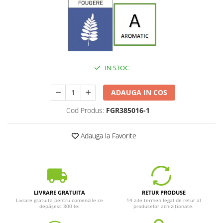
IN STOC
ADAUGA IN COS
Cod Produs:
FGR385016-1
Adauga la Favorite
LIVRARE GRATUITA
RETUR PRODUSE
Livrare gratuita pentru comenzile ce
14 zile termen legal de retur al
depășesc 300 lei
produselor achiziționate.