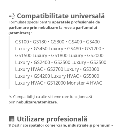
💨
Compatibilitate universală
Formulate special pentru
aparatele profesionale de
parfumare prin nebulizare la rece a parfumului
(atomizare)
:
GS100 • GS180 • GS300 • GS400 • GS400
Luxury • GS450 Luxury • GS480 • GS1200 •
GS1500 Luxury • GS1800 Luxury • GS2000
Luxury • GS2400 • GS2500 Luxury • GS2500
Luxury HVAC • GS2700 Luxury • GS3000
Luxury • GS4200 Luxury HVAC • GS5000
Luxury HVAC • GS12000 Monster 4 HVAC
🔧 Compatibil și cu alte sisteme care funcționează
prin
nebulizare/atomizare
.
🏢
Utilizare profesională
🌐 Destinate
spațiilor comerciale, industriale și premium
–