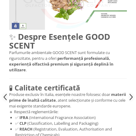
✨
Despre Esențele GOOD
SCENT
Parfumurile ambientale GOOD SCENT sunt formulate cu
rigurozitate, pentru a oferi
performanță profesională,
experiență olfactivă premium și siguranță deplină în
utilizare
.
🧪
Calitate certificată
Produse exclusiv în Italia, esențele noastre folosesc doar
materii
prime de înaltă calitate
, atent selecționate și conforme cu cele
mai exigente standarde europene.
🔹 Respectă reglementările:
✅
IFRA
(International Fragrance Association)
✅
CLP
(Classification, Labelling and Packaging)
✅
REACH
(Registration, Evaluation, Authorisation and
Restriction of Chemicals)