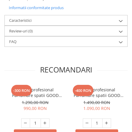
Informatii conformitate produs
Caracteristici
Review-uri
(0)
FAQ
RECOMANDARI
Aparat profesional
Aparat profesional
-300 RON
-400 RON
Parfumare spatii GOOD
Parfumare spatii GOOD
SCENT Contour 2000,
SCENT Contour 2000,
1.290,00 RON
1.490,00 RON
culoare neagra
culoare neagra, cu Wi-FI
990,00 RON
1.090,00 RON