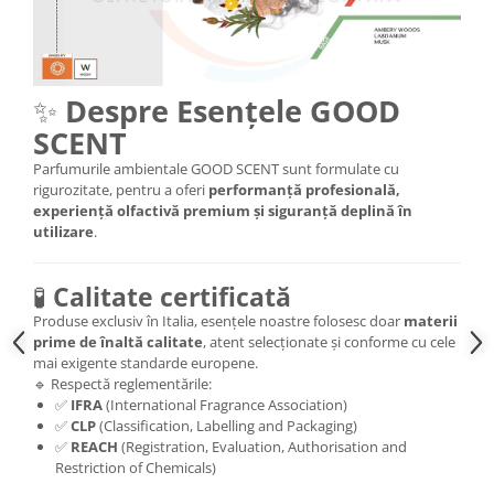
✨
Despre Esențele GOOD
SCENT
Parfumurile ambientale GOOD SCENT sunt formulate cu
rigurozitate, pentru a oferi
performanță profesională,
experiență olfactivă premium și siguranță deplină în
utilizare
.
🧪
Calitate certificată
Produse exclusiv în Italia, esențele noastre folosesc doar
materii
prime de înaltă calitate
, atent selecționate și conforme cu cele
mai exigente standarde europene.
🔹 Respectă reglementările:
✅
IFRA
(International Fragrance Association)
✅
CLP
(Classification, Labelling and Packaging)
✅
REACH
(Registration, Evaluation, Authorisation and
Restriction of Chemicals)