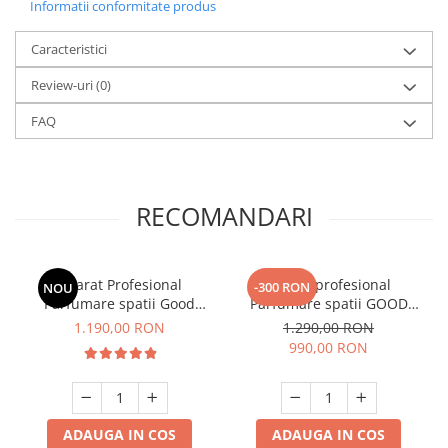
Informatii conformitate produs
Caracteristici
Review-uri
(0)
FAQ
RECOMANDARI
Aparat Profesional
Aparat profesional
-300 RON
NOU
Parfumare spatii Good
Parfumare spatii GOOD
Scent GS2700 Tower Luxury,
SCENT Contour 2000,
1.190,00 RON
1.290,00 RON
culoare neagra
culoare alba
990,00 RON
ADAUGA IN COS
ADAUGA IN COS