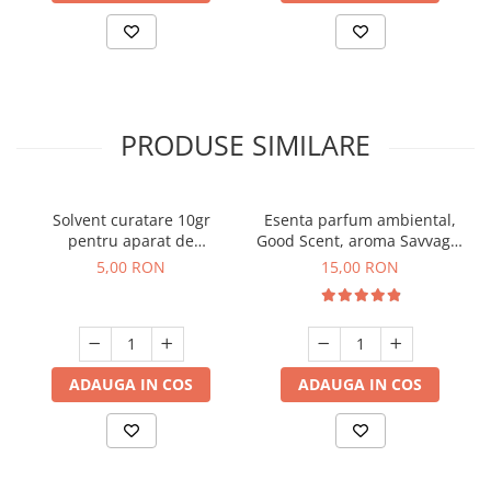
PRODUSE SIMILARE
Solvent curatare 10gr
Esenta parfum ambiental,
pentru aparat de
Good Scent, aroma Savvage,
parfumare prin nebulizare
10 g
5,00 RON
15,00 RON
la rece
ADAUGA IN COS
ADAUGA IN COS