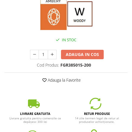
IN STOC
ADAUGA IN COS
Cod Produs:
FGR385015-200
Adauga la Favorite
LIVRARE GRATUITA
RETUR PRODUSE
Livrare gratuita pentru comenzile ce
14 zile termen legal de retur al
depășesc 300 lei
produselor achiziționate.