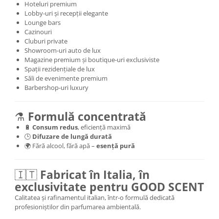
Hoteluri premium
Lobby-uri și recepții elegante
Lounge bars
Cazinouri
Cluburi private
Showroom-uri auto de lux
Magazine premium și boutique-uri exclusiviste
Spații rezidențiale de lux
Săli de evenimente premium
Barbershop-uri luxury
⚗️
Formulă concentrată
🔋
Consum redus
, eficiență maximă
🕒
Difuzare de lungă durată
🌍 Fără alcool, fără apă –
esență pură
🇮🇹
Fabricat în Italia, în
exclusivitate pentru GOOD SCENT
Calitatea și rafinamentul italian, într-o formulă dedicată
profesioniștilor din parfumarea ambientală.