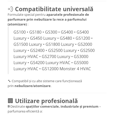
💨
Compatibilitate universală
Formulate special pentru
aparatele profesionale de
parfumare prin nebulizare la rece a parfumului
(atomizare)
:
GS100 • GS180 • GS300 • GS400 • GS400
Luxury • GS450 Luxury • GS480 • GS1200 •
GS1500 Luxury • GS1800 Luxury • GS2000
Luxury • GS2400 • GS2500 Luxury • GS2500
Luxury HVAC • GS2700 Luxury • GS3000
Luxury • GS4200 Luxury HVAC • GS5000
Luxury HVAC • GS12000 Monster 4 HVAC
🔧 Compatibil și cu alte sisteme care funcționează
prin
nebulizare/atomizare
.
🏢
Utilizare profesională
🌐 Destinate
spațiilor comerciale, industriale și premium
–
parfumarea eficientă a: