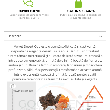
SUPORT CLIENTI
PLATI IN SIGURANTA
Suport clienti de Luni pana Vineri
Puteti plati cu cardul in conditii de
intre orele 09-17
siguranta deplina
Descriere
Velvet Desert Oud este o esență sofisticată și captivantă,
inspirată de eleganța deșertului la apus. Debutul contrastant
dintre tămâia misterioasă și dulceața delicată a zmeurei creează o
introducere memorabilă, urmată de o inimă bogată de flori albe,
ambră și oud. Baza de lemnuri ambrate, labdanum și mosc oferă
profunzime, căldură și persistență, transformând această aromă
într-o experiență luxoasă și rafinată. Ideală pentru spații
premium care doresc să transmită exclusivitate și eleganță.