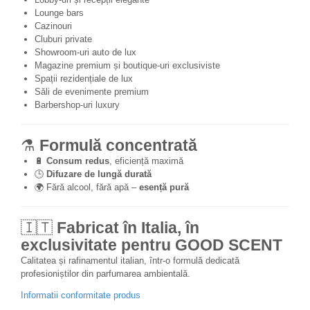
Lounge bars
Cazinouri
Cluburi private
Showroom-uri auto de lux
Magazine premium și boutique-uri exclusiviste
Spații rezidențiale de lux
Săli de evenimente premium
Barbershop-uri luxury
⚗️
Formulă concentrată
🔋
Consum redus
, eficiență maximă
🕒
Difuzare de lungă durată
🌍 Fără alcool, fără apă –
esență pură
🇮🇹
Fabricat în Italia, în
exclusivitate pentru GOOD SCENT
Calitatea și rafinamentul italian, într-o formulă dedicată
profesioniștilor din parfumarea ambientală.
Informatii conformitate produs