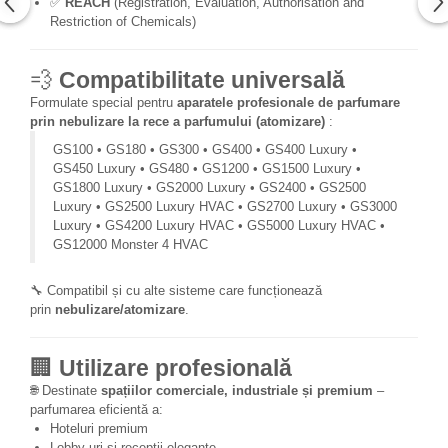
✅
REACH
(Registration, Evaluation, Authorisation and
Restriction of Chemicals)
💨
Compatibilitate universală
Formulate special pentru
aparatele profesionale de parfumare
prin nebulizare la rece a parfumului (atomizare)
:
GS100 • GS180 • GS300 • GS400 • GS400 Luxury •
GS450 Luxury • GS480 • GS1200 • GS1500 Luxury •
GS1800 Luxury • GS2000 Luxury • GS2400 • GS2500
Luxury • GS2500 Luxury HVAC • GS2700 Luxury • GS3000
Luxury • GS4200 Luxury HVAC • GS5000 Luxury HVAC •
GS12000 Monster 4 HVAC
🔧 Compatibil și cu alte sisteme care funcționează
prin
nebulizare/atomizare
.
🏢
Utilizare profesională
🌐 Destinate
spațiilor comerciale, industriale și premium
–
parfumarea eficientă a:
Hoteluri premium
Lobby-uri și recepții elegante