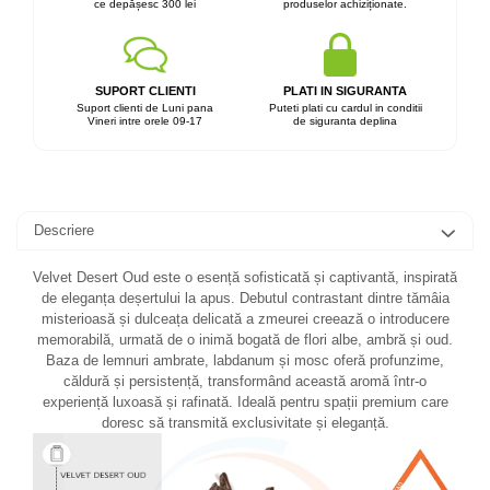
ce depășesc 300 lei
produselor achiziționate.
SUPORT CLIENTI
PLATI IN SIGURANTA
Suport clienti de Luni pana
Puteti plati cu cardul in conditii
Vineri intre orele 09-17
de siguranta deplina
Descriere
Velvet Desert Oud este o esență sofisticată și captivantă, inspirată
de eleganța deșertului la apus. Debutul contrastant dintre tămâia
misterioasă și dulceața delicată a zmeurei creează o introducere
memorabilă, urmată de o inimă bogată de flori albe, ambră și oud.
Baza de lemnuri ambrate, labdanum și mosc oferă profunzime,
căldură și persistență, transformând această aromă într-o
experiență luxoasă și rafinată. Ideală pentru spații premium care
doresc să transmită exclusivitate și eleganță.