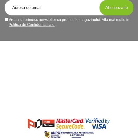
Vreau sa primesc newsletter cu promotiile magazinului. Afla mai multe in
Politica de Confidentialitate
Magazinul meu
Clienti
Date comerciale
Suport clienti
Luni - Vineri / 10 - 17
sales@goodscents.ro