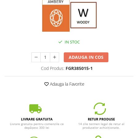
IN STOC
ADAUGA IN COS
Cod Produs:
FGR385015-1
Adauga la Favorite
LIVRARE GRATUITA
RETUR PRODUSE
Livrare gratuita pentru comenzile ce
14 zile termen legal de retur al
depășesc 300 lei
produselor achiziționate.