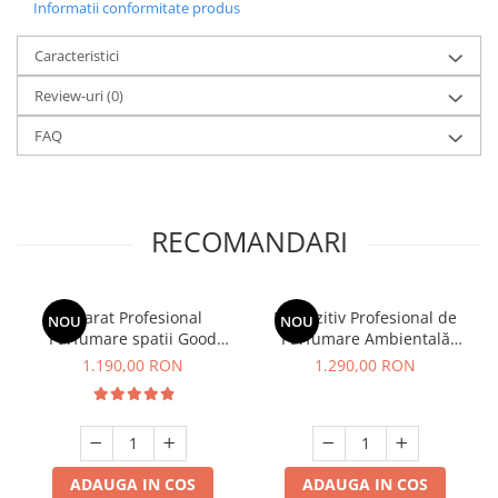
Informatii conformitate produs
Caracteristici
Review-uri
(0)
FAQ
RECOMANDARI
Aparat Profesional
Dispozitiv Profesional de
NOU
NOU
Parfumare spatii Good
Parfumare Ambientală
Scent GS2700 Tower Luxury,
GOOD SCENT Column 1200
1.190,00 RON
1.290,00 RON
culoare neagra
- Satin Silver
ADAUGA IN COS
ADAUGA IN COS