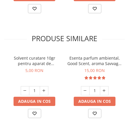
PRODUSE SIMILARE
Solvent curatare 10gr
Esenta parfum ambiental,
pentru aparat de
Good Scent, aroma Savvage,
parfumare prin nebulizare
10 g
5,00 RON
15,00 RON
la rece
ADAUGA IN COS
ADAUGA IN COS