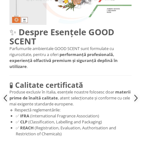
✨
Despre Esențele GOOD
SCENT
Parfumurile ambientale GOOD SCENT sunt formulate cu
rigurozitate, pentru a oferi
performanță profesională,
experiență olfactivă premium și siguranță deplină în
utilizare
.
🧪
Calitate certificată
Produse exclusiv în Italia, esențele noastre folosesc doar
materii
prime de înaltă calitate
, atent selecționate și conforme cu cele
mai exigente standarde europene.
🔹 Respectă reglementările:
✅
IFRA
(International Fragrance Association)
✅
CLP
(Classification, Labelling and Packaging)
✅
REACH
(Registration, Evaluation, Authorisation and
Restriction of Chemicals)