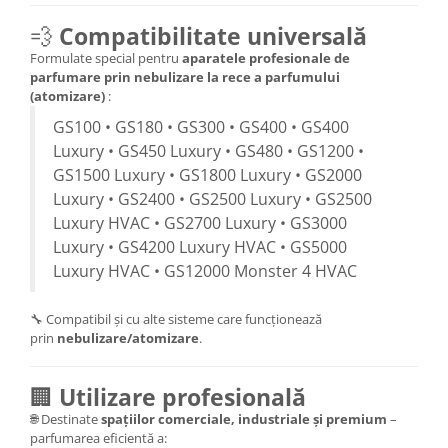
💨
Compatibilitate universală
Formulate special pentru
aparatele profesionale de
parfumare prin nebulizare la rece a parfumului
(atomizare)
:
GS100 • GS180 • GS300 • GS400 • GS400
Luxury • GS450 Luxury • GS480 • GS1200 •
GS1500 Luxury • GS1800 Luxury • GS2000
Luxury • GS2400 • GS2500 Luxury • GS2500
Luxury HVAC • GS2700 Luxury • GS3000
Luxury • GS4200 Luxury HVAC • GS5000
Luxury HVAC • GS12000 Monster 4 HVAC
🔧 Compatibil și cu alte sisteme care funcționează
prin
nebulizare/atomizare
.
🏢
Utilizare profesională
🌐 Destinate
spațiilor comerciale, industriale și premium
–
parfumarea eficientă a: