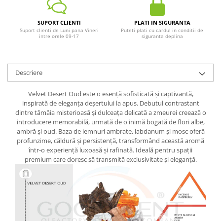
SUPORT CLIENTI
PLATI IN SIGURANTA
Suport clienti de Luni pana Vineri
Puteti plati cu cardul in conditii de
intre orele 09-17
siguranta deplina
Descriere
Velvet Desert Oud este o esență sofisticată și captivantă,
inspirată de eleganța deșertului la apus. Debutul contrastant
dintre tămâia misterioasă și dulceața delicată a zmeurei creează o
introducere memorabilă, urmată de o inimă bogată de flori albe,
ambră și oud. Baza de lemnuri ambrate, labdanum și mosc oferă
profunzime, căldură și persistență, transformând această aromă
într-o experiență luxoasă și rafinată. Ideală pentru spații
premium care doresc să transmită exclusivitate și eleganță.