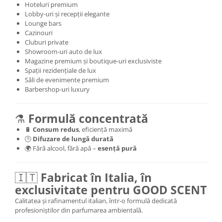
Hoteluri premium
Lobby-uri și recepții elegante
Lounge bars
Cazinouri
Cluburi private
Showroom-uri auto de lux
Magazine premium și boutique-uri exclusiviste
Spații rezidențiale de lux
Săli de evenimente premium
Barbershop-uri luxury
⚗️
Formulă concentrată
🔋
Consum redus
, eficiență maximă
🕒
Difuzare de lungă durată
🌍 Fără alcool, fără apă –
esență pură
🇮🇹
Fabricat în Italia, în
exclusivitate pentru GOOD SCENT
Calitatea și rafinamentul italian, într-o formulă dedicată
profesioniștilor din parfumarea ambientală.