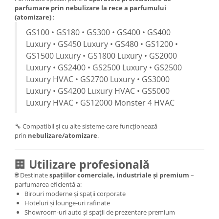
parfumare prin nebulizare la rece a parfumului
(atomizare)
:
GS100 • GS180 • GS300 • GS400 • GS400
Luxury • GS450 Luxury • GS480 • GS1200 •
GS1500 Luxury • GS1800 Luxury • GS2000
Luxury • GS2400 • GS2500 Luxury • GS2500
Luxury HVAC • GS2700 Luxury • GS3000
Luxury • GS4200 Luxury HVAC • GS5000
Luxury HVAC • GS12000 Monster 4 HVAC
🔧 Compatibil și cu alte sisteme care funcționează
prin
nebulizare/atomizare
.
🏢
Utilizare profesională
🌐 Destinate
spațiilor comerciale, industriale și premium
–
parfumarea eficientă a:
Birouri moderne și spații corporate
Hoteluri și lounge-uri rafinate
Showroom-uri auto și spații de prezentare premium