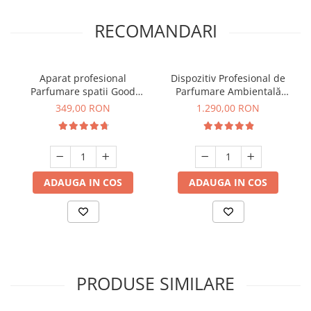
RECOMANDARI
Aparat profesional
Dispozitiv Profesional de
Parfumare spatii Good
Parfumare Ambientală
Scent GS 100, culoare alba
GOOD SCENT Column 1200
349,00 RON
1.290,00 RON
- Titanium Black
ADAUGA IN COS
ADAUGA IN COS
PRODUSE SIMILARE