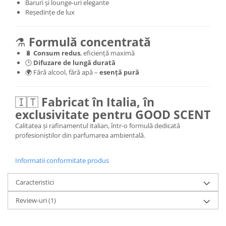
Baruri și lounge-uri elegante
Reședințe de lux
⚗️
Formulă concentrată
🔋
Consum redus
, eficiență maximă
🕒
Difuzare de lungă durată
🌍 Fără alcool, fără apă –
esență pură
🇮🇹
Fabricat în Italia, în
exclusivitate pentru GOOD SCENT
Calitatea și rafinamentul italian, într-o formulă dedicată
profesioniștilor din parfumarea ambientală.
Informatii conformitate produs
Caracteristici
Review-uri
(1)