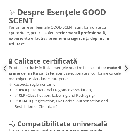
✨
Despre Esențele GOOD
SCENT
Parfumurile ambientale GOOD SCENT sunt formulate cu
rigurozitate, pentru a oferi
performanță profesională,
experiență olfactivă premium și siguranță deplină în
utilizare
.
🧪
Calitate certificată
Produse exclusiv în Italia, esențele noastre folosesc doar
materii
prime de înaltă calitate
, atent selecționate și conforme cu cele
mai exigente standarde europene.
🔹 Respectă reglementările:
✅
IFRA
(International Fragrance Association)
✅
CLP
(Classification, Labelling and Packaging)
✅
REACH
(Registration, Evaluation, Authorisation and
Restriction of Chemicals)
💨
Compatibilitate universală
Formulate special pentru
aparatele profesionale de