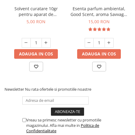
Solvent curatare 10gr
Esenta parfum ambiental,
pentru aparat de
Good Scent, aroma Savvage,
parfumare prin nebulizare
10 g
5,00 RON
15,00 RON
la rece
ADAUGA IN COS
ADAUGA IN COS
Newsletter
Nu rata ofertele si promotiile noastre
Vreau sa primesc newsletter cu promotiile
magazinului. Afla mai multe in
Politica de
Confidentialitate