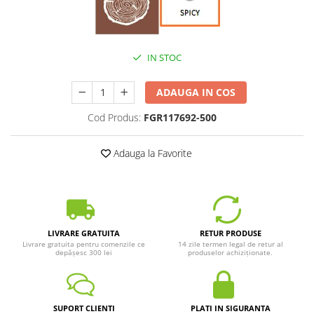
IN STOC
ADAUGA IN COS
Cod Produs:
FGR117692-500
Adauga la Favorite
LIVRARE GRATUITA
RETUR PRODUSE
Livrare gratuita pentru comenzile ce
14 zile termen legal de retur al
depășesc 300 lei
produselor achiziționate.
SUPORT CLIENTI
PLATI IN SIGURANTA