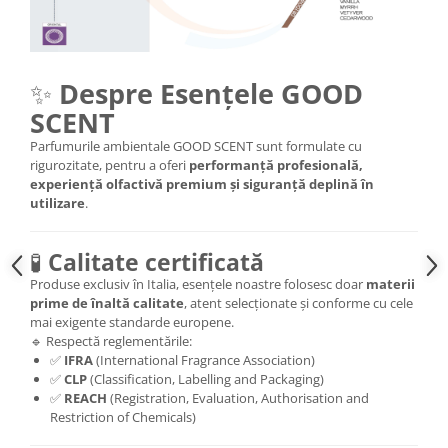
✨
Despre Esențele GOOD
SCENT
Parfumurile ambientale GOOD SCENT sunt formulate cu
rigurozitate, pentru a oferi
performanță profesională,
experiență olfactivă premium și siguranță deplină în
utilizare
.
🧪
Calitate certificată
Produse exclusiv în Italia, esențele noastre folosesc doar
materii
prime de înaltă calitate
, atent selecționate și conforme cu cele
mai exigente standarde europene.
🔹 Respectă reglementările:
✅
IFRA
(International Fragrance Association)
✅
CLP
(Classification, Labelling and Packaging)
✅
REACH
(Registration, Evaluation, Authorisation and
Restriction of Chemicals)