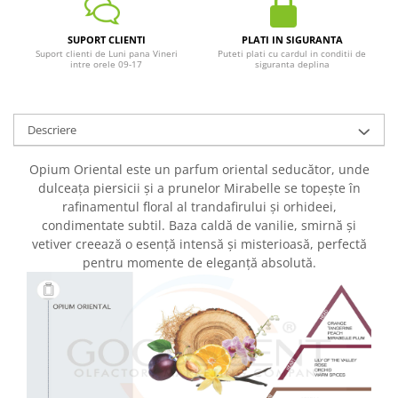
SUPORT CLIENTI
PLATI IN SIGURANTA
Suport clienti de Luni pana Vineri
Puteti plati cu cardul in conditii de
intre orele 09-17
siguranta deplina
Descriere
Opium Oriental este un parfum oriental seducător, unde
dulceața piersicii și a prunelor Mirabelle se topește în
rafinamentul floral al trandafirului și orhideei,
condimentate subtil. Baza caldă de vanilie, smirnă și
vetiver creează o esență intensă și misterioasă, perfectă
pentru momente de eleganță absolută.