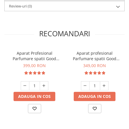
Review-uri
(0)
RECOMANDARI
Aparat Profesional
Aparat profesional
Parfumare spatii Good
Parfumare spatii Good
Scent GS 400, culoare alba
Scent GS 100, culoare alb si
399,00 RON
349,00 RON
negru
ADAUGA IN COS
ADAUGA IN COS