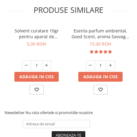
PRODUSE SIMILARE
Solvent curatare 10gr
Esenta parfum ambiental,
pentru aparat de
Good Scent, aroma Savvage,
parfumare prin nebulizare
10 g
5,00 RON
15,00 RON
la rece
ADAUGA IN COS
ADAUGA IN COS
Newsletter
Nu rata ofertele si promotiile noastre