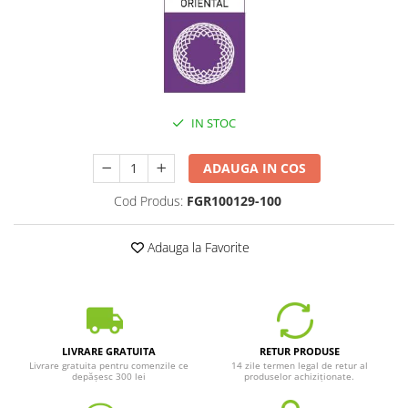
IN STOC
ADAUGA IN COS
Cod Produs:
FGR100129-100
Adauga la Favorite
LIVRARE GRATUITA
RETUR PRODUSE
Livrare gratuita pentru comenzile ce
14 zile termen legal de retur al
depășesc 300 lei
produselor achiziționate.