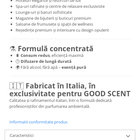
Hoteluri elegante și resorturi de lux
Spa-uri rafinate și centre de relaxare exclusiviste
Lounge-uri și baruri sofisticate
Magazine de bijuterii și buticuri premium
Saloane de frumusețe și spații de wellness
Reședințe premium și interioare cu design opulent
⚗️
Formulă concentrată
🔋
Consum redus
, eficiență maximă
🕒
Difuzare de lungă durată
🌍 Fără alcool, fără apă –
esență pură
🇮🇹
Fabricat în Italia, în
exclusivitate pentru GOOD SCENT
Calitatea și rafinamentul italian, într-o formulă dedicată
profesioniștilor din parfumarea ambientală.
Informatii conformitate produs
Caracteristici